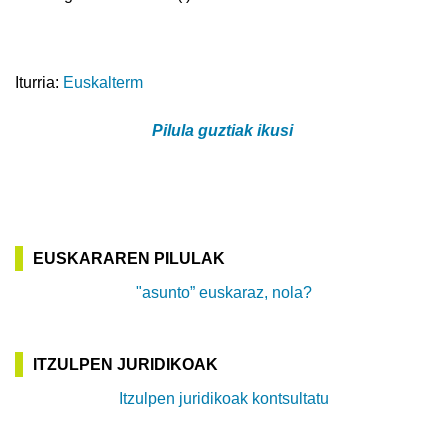
Iturria:
Euskalterm
Pilula guztiak ikusi
EUSKARAREN PILULAK
"asunto” euskaraz, nola?
ITZULPEN JURIDIKOAK
Itzulpen juridikoak kontsultatu