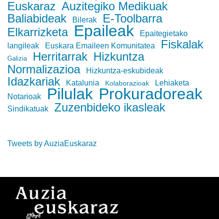
Euskaraz
Auzitegiko Medikuak
Baliabideak
E-Toolbarra
Bilerak
Epaileak
Elkarrizketa
Epaitegietako
Fiskalak
langileak
Euskara Emaileen Komunitatea
Herritarrak
Hizkuntza
Galizia
Normalizazioa
Hizkuntza-eskubideak
Idazkariak
Katalunia
Lehiaketa
Kolaborazioak
Pilulak
Prokuradoreak
Notarioak
Zuzenbideko ikasleak
Sindikatuak
Tweets by AuziaEuskaraz