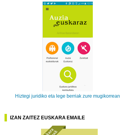
Hiztegi juridiko eta lege berriak zure mugikorrean
IZAN ZAITEZ EUSKARA EMAILE