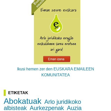
Ikusi hemen zer den EUSKARA EMAILEEN
KOMUNITATEA
ETIKETAK
Abokatuak
Arlo juridikoko
albisteak
Aurkezpenak
Auzia