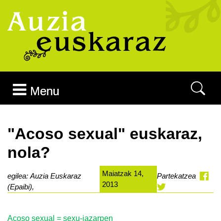
Joan edukira
Menu
"Acoso sexual" euskaraz,
nola?
Maiatzak 14,
egilea: Auzia Euskaraz
Partekatzea
2013
(Epaibi),
Acoso sexual = sexu-jazarpen