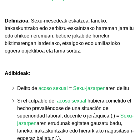
Definizioa:
Sexu-mesedeak eskatzea, laneko,
irakaskuntzako edo zerbitzu-eskaintzako harreman jarraitu
edo ohikoen eremuan, betiere jokabide horrekin
biktimarengan larderiako, etsaigoko edo umiliazioko
egoera objektiboa eta larria sortuz.
Adibideak:
Delito de
acoso sexual
=
Sexu-jazarpen
aren delitu
Si el culpable del
acoso sexual
hubiera cometido el
hecho prevaliéndose de una situación de
superioridad laboral, docente o jerárquica (.) =
Sexu-
jazarpen
aren errudunak egitatea gauzatu badu,
laneko, irakaskuntzako edo hierarkiako nagusitasun-
egoeraz baliatuz (.).