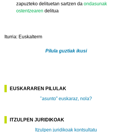
zapuzteko delituetan sartzen da
ondasunak
ostentzearen
delitua
Iturria: Euskalterm
Pilula guztiak ikusi
EUSKARAREN PILULAK
"asunto” euskaraz, nola?
ITZULPEN JURIDIKOAK
Itzulpen juridikoak kontsultatu