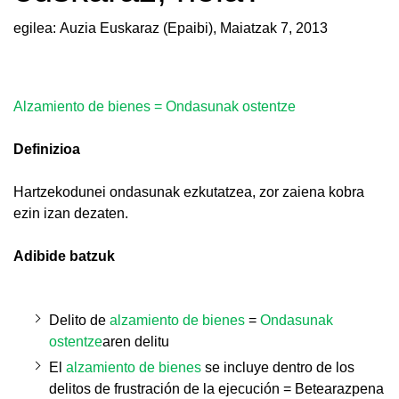
egilea: Auzia Euskaraz (Epaibi),
Maiatzak 7, 2013
Alzamiento de bienes = Ondasunak ostentze
Definizioa
Hartzekodunei ondasunak ezkutatzea, zor zaiena kobra
ezin izan dezaten.
Adibide batzuk
Delito de
alzamiento de bienes
=
Ondasunak
ostentze
aren delitu
El
alzamiento de bienes
se incluye dentro de los
delitos de frustración de la ejecución = Betearazpena