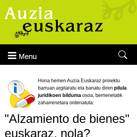
Joan edukira
Menu
Hona hemen Auzia Euskaraz proiektu
barruan argitaratu eta banatu diren
pilula
juridikoen bilduma
osoa, berrienetatik
zaharrenetara ordenatuta:
"Alzamiento de bienes"
euskaraz, nola?