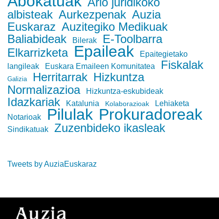
Abokatuak
Arlo juridikoko
albisteak
Aurkezpenak
Auzia
Euskaraz
Auzitegiko Medikuak
Baliabideak
E-Toolbarra
Bilerak
Epaileak
Elkarrizketa
Epaitegietako
Fiskalak
langileak
Euskara Emaileen Komunitatea
Herritarrak
Hizkuntza
Galizia
Normalizazioa
Hizkuntza-eskubideak
Idazkariak
Katalunia
Lehiaketa
Kolaborazioak
Pilulak
Prokuradoreak
Notarioak
Zuzenbideko ikasleak
Sindikatuak
Tweets by AuziaEuskaraz