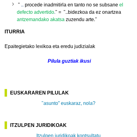
"
..
procede inadmitirla en tanto no se subsane
el
defecto advertido
.
" =
"..bidezkoa da ez onartzea
antzemandako akatsa
zuzendu arte."
ITURRIA
Epaitegietako lexikoa eta eredu judizialak
Pilula guztiak ikusi
EUSKARAREN PILULAK
"asunto” euskaraz, nola?
ITZULPEN JURIDIKOAK
Itzulpen juridikoak kontsultatu