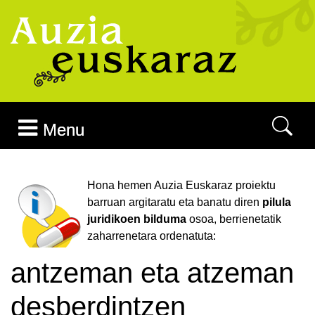
Joan edukira
Menu
Hona hemen Auzia Euskaraz proiektu
barruan argitaratu eta banatu diren
pilula
juridikoen bilduma
osoa, berrienetatik
zaharrenetara ordenatuta:
antzeman eta atzeman
desberdintzen