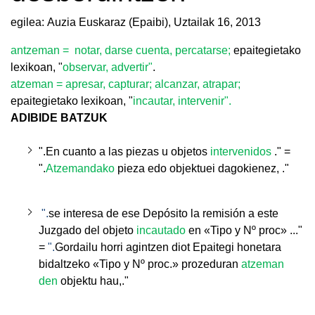
egilea: Auzia Euskaraz (Epaibi),
Uztailak 16, 2013
antzeman = notar, darse cuenta, percatarse;
epaitegietako
lexikoan, "
observar, advertir"
.
atzeman = apresar, capturar; alcanzar, atrapar;
epaitegietako lexikoan, "
incautar, intervenir".
ADIBIDE BATZUK
".
En cuanto a las piezas u objetos
intervenidos
." =
".
Atzemandako
pieza edo objektuei dagokienez, ."
".
se interesa de ese Depósito la remisión a este
Juzgado del objeto
incautado
en
«Tipo y Nº proc» ..."
=
".
Gordailu horri agintzen diot Epaitegi honetara
bidaltzeko «Tipo y Nº proc.» prozeduran
atzeman
den
objektu hau,.
"