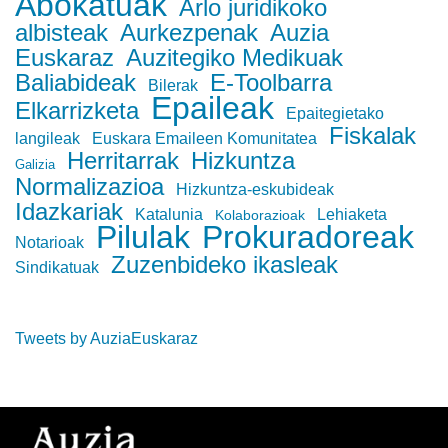
Abokatuak
Arlo juridikoko
albisteak
Aurkezpenak
Auzia
Euskaraz
Auzitegiko Medikuak
Baliabideak
E-Toolbarra
Bilerak
Epaileak
Elkarrizketa
Epaitegietako
Fiskalak
langileak
Euskara Emaileen Komunitatea
Herritarrak
Hizkuntza
Galizia
Normalizazioa
Hizkuntza-eskubideak
Idazkariak
Katalunia
Lehiaketa
Kolaborazioak
Pilulak
Prokuradoreak
Notarioak
Zuzenbideko ikasleak
Sindikatuak
Tweets by AuziaEuskaraz