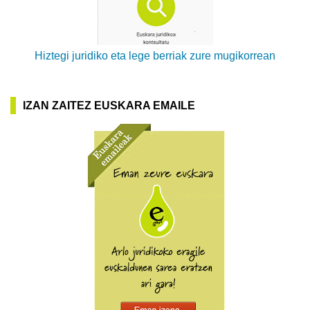
Hiztegi juridiko eta lege berriak zure mugikorrean
IZAN ZAITEZ EUSKARA EMAILE