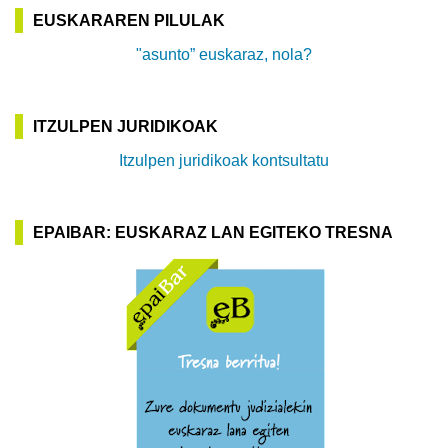
EUSKARAREN PILULAK
"asunto” euskaraz, nola?
ITZULPEN JURIDIKOAK
Itzulpen juridikoak kontsultatu
EPAIBAR: EUSKARAZ LAN EGITEKO TRESNA