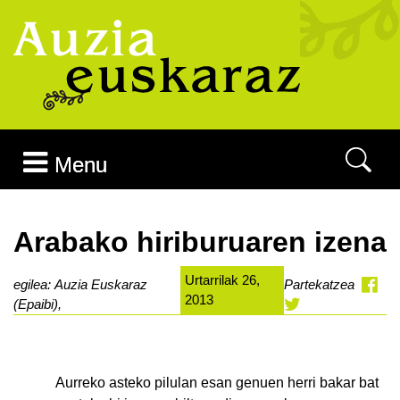
Joan edukira
Menu
Arabako hiriburuaren izena
Urtarrilak 26,
egilea: Auzia Euskaraz
Partekatzea
2013
(Epaibi),
Aurreko asteko pilulan esan genuen herri bakar bat