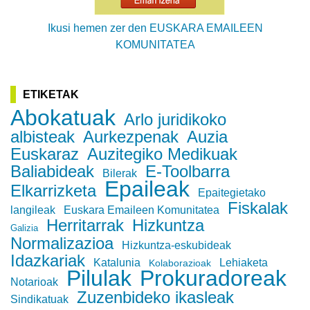
Ikusi hemen zer den EUSKARA EMAILEEN
KOMUNITATEA
ETIKETAK
Abokatuak
Arlo juridikoko
albisteak
Aurkezpenak
Auzia
Euskaraz
Auzitegiko Medikuak
Baliabideak
E-Toolbarra
Bilerak
Epaileak
Elkarrizketa
Epaitegietako
Fiskalak
langileak
Euskara Emaileen Komunitatea
Herritarrak
Hizkuntza
Galizia
Normalizazioa
Hizkuntza-eskubideak
Idazkariak
Katalunia
Lehiaketa
Kolaborazioak
Pilulak
Prokuradoreak
Notarioak
Zuzenbideko ikasleak
Sindikatuak