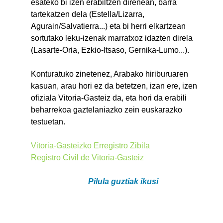
esateko bi izen erabiltzen direnean, barra
tartekatzen dela (Estella/Lizarra,
Agurain/Salvatierra...) eta bi herri elkartzean
sortutako leku-izenak marratxoz idazten direla
(Lasarte-Oria, Ezkio-Itsaso, Gernika-Lumo...).
Konturatuko zinetenez, Arabako hiriburuaren
kasuan, arau hori ez da betetzen, izan ere, izen
ofiziala Vitoria-Gasteiz da, eta hori da erabili
beharrekoa gaztelaniazko zein euskarazko
testuetan.
Vitoria-Gasteizko Erregistro Zibila
Registro Civil de Vitoria-Gasteiz
Pilula guztiak ikusi