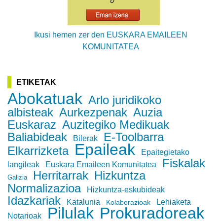
Ikusi hemen zer den EUSKARA EMAILEEN
KOMUNITATEA
ETIKETAK
Abokatuak
Arlo juridikoko
albisteak
Aurkezpenak
Auzia
Euskaraz
Auzitegiko Medikuak
Baliabideak
E-Toolbarra
Bilerak
Epaileak
Elkarrizketa
Epaitegietako
Fiskalak
langileak
Euskara Emaileen Komunitatea
Herritarrak
Hizkuntza
Galizia
Normalizazioa
Hizkuntza-eskubideak
Idazkariak
Katalunia
Lehiaketa
Kolaborazioak
Pilulak
Prokuradoreak
Notarioak