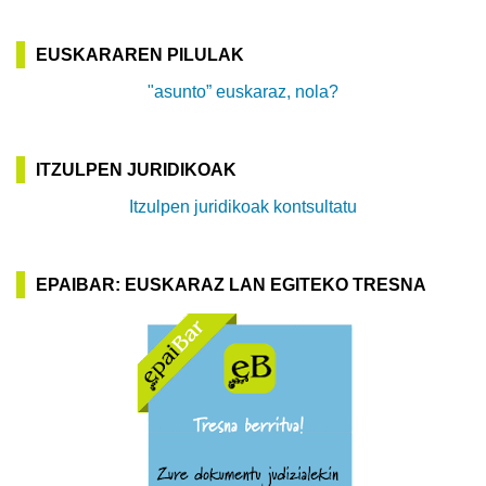
EUSKARAREN PILULAK
"asunto” euskaraz, nola?
ITZULPEN JURIDIKOAK
Itzulpen juridikoak kontsultatu
EPAIBAR: EUSKARAZ LAN EGITEKO TRESNA