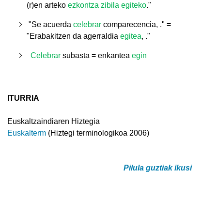
(r)en
arteko
ezkontza zibila egiteko
."
"Se acuerda
celebrar
comparecencia
, ." =
"Erabakitzen da
agerraldia
egitea
, ."
Celebrar
subasta = enkantea
egin
ITURRIA
Euskaltzaindiaren Hiztegia
Euskalterm
(Hiztegi terminologikoa 2006)
Pilula guztiak ikusi