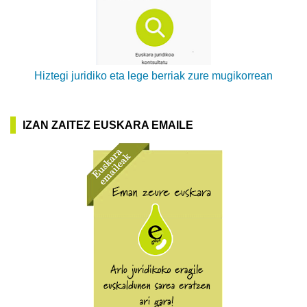
Hiztegi juridiko eta lege berriak zure mugikorrean
IZAN ZAITEZ EUSKARA EMAILE