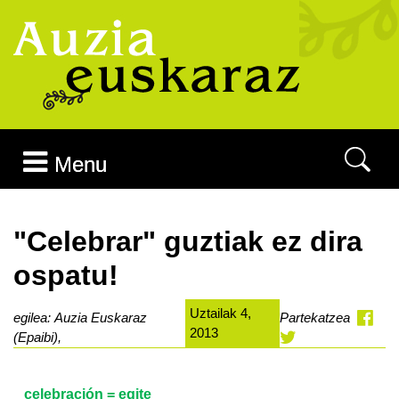
Joan edukira
Menu
"Celebrar" guztiak ez dira
ospatu!
Uztailak 4,
egilea: Auzia Euskaraz
Partekatzea
2013
(Epaibi),
celebración = egite