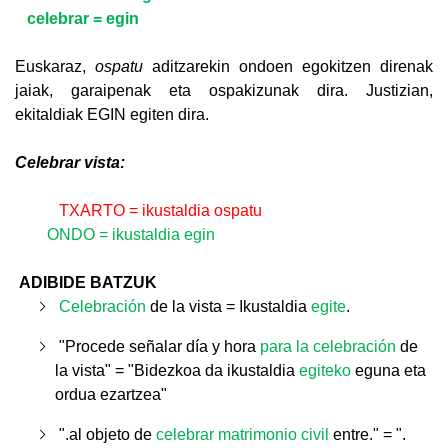
celebrar = egin
Euskaraz,
o
spatu
aditzarekin ondoen egokitzen direnak
jaiak, garaipenak eta ospakizunak dira. Justizian,
ekitaldiak EGIN egiten dira.
Celebrar vista:
TXARTO = ikustaldia ospatu
ONDO = ikustaldia egin
ADIBIDE BATZUK
Celebración
de la vista = Ikustaldia
egite
.
"Procede señalar día y hora
para la celebración
de
la vista
" = "Bidezkoa da
ikustaldia
egiteko
eguna eta
ordua ezartzea"
".al objeto de
celebrar matrimonio civil
entre." = ".