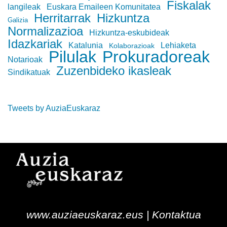
Fiskalak
langileak
Euskara Emaileen Komunitatea
Herritarrak
Hizkuntza
Galizia
Normalizazioa
Hizkuntza-eskubideak
Idazkariak
Katalunia
Lehiaketa
Kolaborazioak
Pilulak
Prokuradoreak
Notarioak
Zuzenbideko ikasleak
Sindikatuak
Tweets by AuziaEuskaraz
www.auziaeuskaraz.eus |
Kontaktua