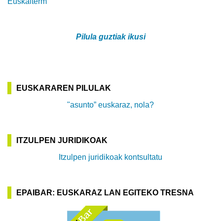
Euskalterm
Pilula guztiak ikusi
EUSKARAREN PILULAK
"asunto” euskaraz, nola?
ITZULPEN JURIDIKOAK
Itzulpen juridikoak kontsultatu
EPAIBAR: EUSKARAZ LAN EGITEKO TRESNA