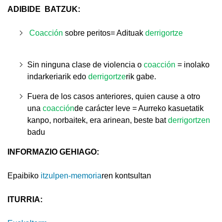
ADIBIDE
BATZUK:
Coacción
sobre peritos
= Adituak
derrigortze
Sin ninguna clase de violencia o
coacción
= inolako
indarkeriarik edo
derrigortze
rik gabe.
Fuera de los casos anteriores, quien cause a otro
una
coacción
de carácter leve = Aurreko kasuetatik
kanpo, norbaitek, era arinean, beste bat
derrigortzen
badu
INFORMAZIO GEHIAGO:
Epaibiko
itzulpen-memoria
ren kontsultan
ITURRIA: