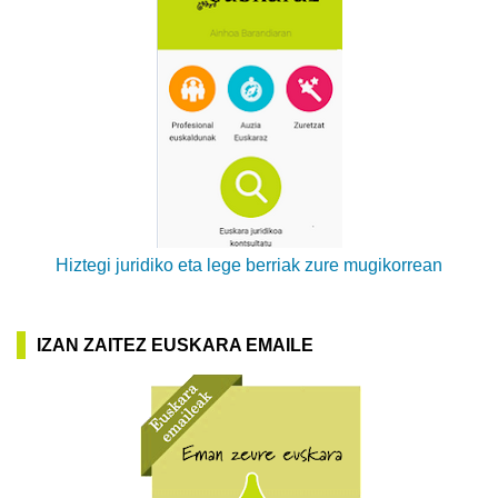
Hiztegi juridiko eta lege berriak zure mugikorrean
IZAN ZAITEZ EUSKARA EMAILE