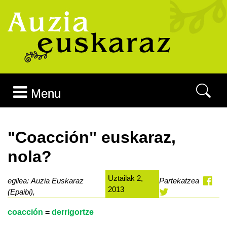
Joan edukira
Menu
"Coacción" euskaraz,
nola?
Uztailak 2,
egilea: Auzia Euskaraz
Partekatzea
2013
(Epaibi),
coacción
=
derrigortze