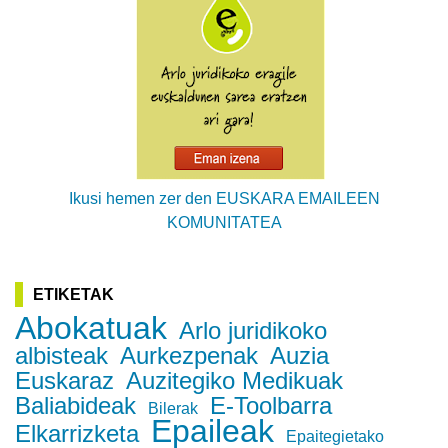
Ikusi hemen zer den EUSKARA EMAILEEN
KOMUNITATEA
ETIKETAK
Abokatuak
Arlo juridikoko
albisteak
Aurkezpenak
Auzia
Euskaraz
Auzitegiko Medikuak
Baliabideak
E-Toolbarra
Bilerak
Epaileak
Elkarrizketa
Epaitegietako