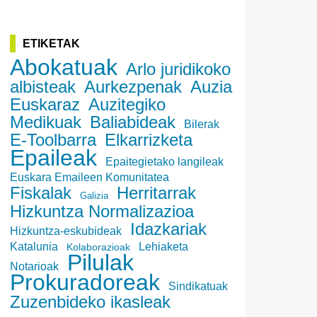
ETIKETAK
Abokatuak
Arlo juridikoko
albisteak
Aurkezpenak
Auzia
Euskaraz
Auzitegiko
Medikuak
Baliabideak
Bilerak
E-Toolbarra
Elkarrizketa
Epaileak
Epaitegietako langileak
Euskara Emaileen Komunitatea
Fiskalak
Herritarrak
Galizia
Hizkuntza Normalizazioa
Idazkariak
Hizkuntza-eskubideak
Katalunia
Lehiaketa
Kolaborazioak
Pilulak
Notarioak
Prokuradoreak
Sindikatuak
Zuzenbideko ikasleak