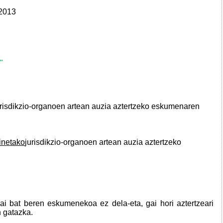
 2013
"
risdikzio-organoen artean auzia aztertzeko eskumenaren
inetako
jurisdikzio-organoen artean auzia aztertzeko
gai bat beren eskumenekoa ez dela-eta, gai hori aztertzeari
 gatazka.