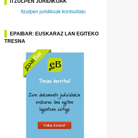
ITZULPEN JURIDIKOAK
Itzulpen juridikoak kontsultatu
EPAIBAR: EUSKARAZ LAN EGITEKO
TRESNA