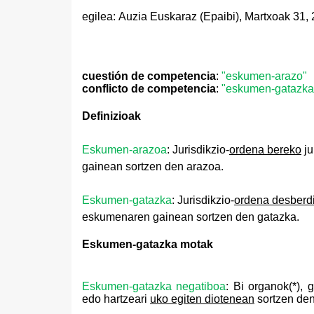
egilea: Auzia Euskaraz (Epaibi),
Martxoak 31,
cuestión de competencia
:
"eskumen-arazo"
conflicto de competencia
:
"eskumen-gatazka
Definizioak
Eskumen-arazoa
: Jurisdikzio-
ordena bereko
ju
gainean sortzen den arazoa.
Eskumen-gatazka
: Jurisdikzio-
ordena desberd
eskumenaren gainean sortzen den gatazka.
Eskumen-gatazka motak
Eskumen-gatazka negatiboa
: Bi organok(*), 
edo hartzeari
uko egiten diotenean
sortzen den