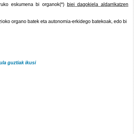
uruko eskumena bi organok(*)
biei dagokiela aldarrikatzen
azioko organo batek eta autonomia-erkidego batekoak, edo bi
ula guztiak ikusi