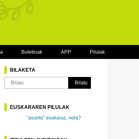
oa
Buletinak
APP
Pilulak
BILAKETA
EUSKARAREN PILULAK
"asunto” euskaraz, nola?