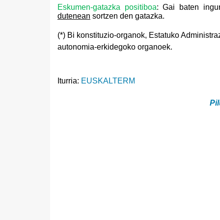
Eskumen-gatazka positiboa
: Gai baten ing
dutenean
sortzen den gatazka.
(*) Bi konstituzio-organok, Estatuko Administr
autonomia-erkidegoko organoek.
Iturria:
EUSKALTERM
Pil