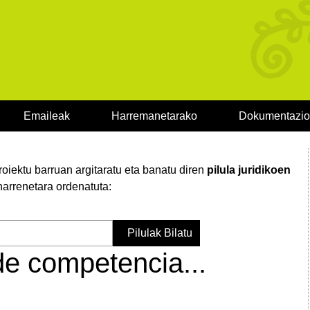
Emaileak
Harremanetarako
Dokumentazi
iektu barruan argitaratu eta banatu diren
pilula juridikoen
harrenetara ordenatuta:
 de competencia...