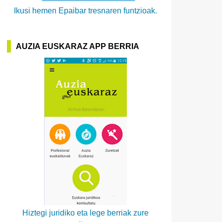
Ikusi hemen Epaibar tresnaren funtzioak.
AUZIA EUSKARAZ APP BERRIA
Hiztegi juridiko eta lege berriak zure