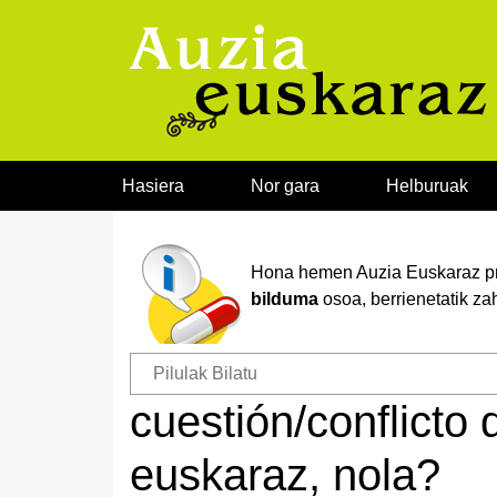
Joan edukira
Hasiera
Nor gara
Helburuak
Hona hemen Auzia Euskaraz pro
bilduma
osoa, berrienetatik za
cuestión/conflicto
euskaraz, nola?