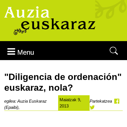
Joan edukira
Menu
"Diligencia de ordenación"
euskaraz, nola?
Maiatzak 9,
egilea: Auzia Euskaraz
Partekatzea
2013
(Epaibi),