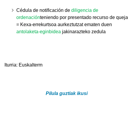
Cédula de notificación de
diligencia de
ordenación
teniendo por presentado recurso de queja
= Kexa-errekurtsoa aurkeztutzat ematen duen
antolaketa-eginbidea
jakinarazteko zedula
Iturria: Euskalterm
Pilula guztiak ikusi