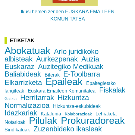
Ikusi hemen zer den EUSKARA EMAILEEN
KOMUNITATEA
ETIKETAK
Abokatuak
Arlo juridikoko
albisteak
Aurkezpenak
Auzia
Euskaraz
Auzitegiko Medikuak
Baliabideak
E-Toolbarra
Bilerak
Epaileak
Elkarrizketa
Epaitegietako
Fiskalak
langileak
Euskara Emaileen Komunitatea
Herritarrak
Hizkuntza
Galizia
Normalizazioa
Hizkuntza-eskubideak
Idazkariak
Katalunia
Lehiaketa
Kolaborazioak
Pilulak
Prokuradoreak
Notarioak
Zuzenbideko ikasleak
Sindikatuak