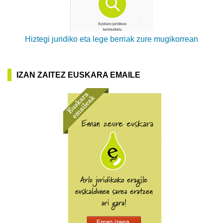
Hiztegi juridiko eta lege berriak zure mugikorrean
IZAN ZAITEZ EUSKARA EMAILE