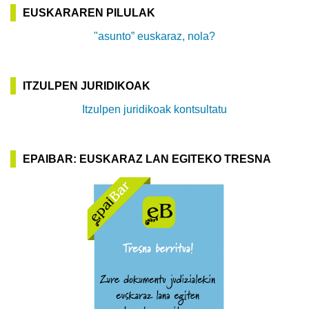
EUSKARAREN PILULAK
"asunto” euskaraz, nola?
ITZULPEN JURIDIKOAK
Itzulpen juridikoak kontsultatu
EPAIBAR: EUSKARAZ LAN EGITEKO TRESNA