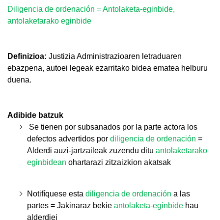
Diligencia de ordenación = Antolaketa-eginbide,
antolaketarako eginbide
Definizioa:
Justizia Administrazioaren letraduaren
ebazpena, autoei legeak ezarritako bidea ematea helburu
duena.
Adibide batzuk
Se tienen por subsanados por la parte actora los
defectos advertidos por
diligencia de ordenación
=
Alderdi auzi-jartzaileak zuzendu ditu
antolaketarako
eginbidean
ohartarazi zitzaizkion akatsak
Notifíquese esta
diligencia de ordenación
a las
partes = Jakinaraz bekie
antolaketa-eginbide
hau
alderdiei