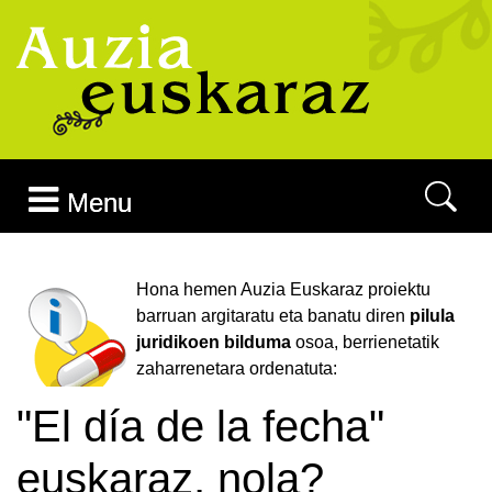
Joan edukira
Menu
Hona hemen Auzia Euskaraz proiektu
barruan argitaratu eta banatu diren
pilula
juridikoen bilduma
osoa, berrienetatik
zaharrenetara ordenatuta:
"El día de la fecha"
euskaraz, nola?