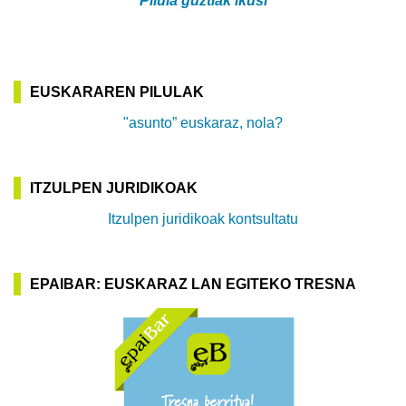
Pilula guztiak ikusi
EUSKARAREN PILULAK
"asunto” euskaraz, nola?
ITZULPEN JURIDIKOAK
Itzulpen juridikoak kontsultatu
EPAIBAR: EUSKARAZ LAN EGITEKO TRESNA