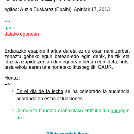
egilea: Auzia Euskaraz (Epaibi),
Apirilak 17, 2013
-->
gaur
datako egunean
Erdarazko esapide ihartua da eta ez du esan nahi zerbait
zehaztu gabeko egun batean-edo egin denik, baizik eta
idazkia izapidetzen ari den egunean bertan egin dela, hots,
testu-ekoizlearen une horretako ikuspegitik: GAUR.
Hortaz:
-->
En el día de la fecha
se ha celebrado la audiencia
acordada en estas actuaciones
.
Jarduketa hauetan erabakitako entzunaldia
gaur
egin
da.