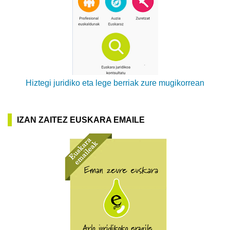
Hiztegi juridiko eta lege berriak zure mugikorrean
IZAN ZAITEZ EUSKARA EMAILE