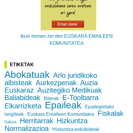
Ikusi hemen zer den EUSKARA EMAILEEN
KOMUNITATEA
ETIKETAK
Abokatuak
Arlo juridikoko
albisteak
Aurkezpenak
Auzia
Euskaraz
Auzitegiko Medikuak
Baliabideak
E-Toolbarra
Bilerak
Epaileak
Elkarrizketa
Epaitegietako
Fiskalak
langileak
Euskara Emaileen Komunitatea
Herritarrak
Hizkuntza
Galizia
Normalizazioa
Hizkuntza-eskubideak