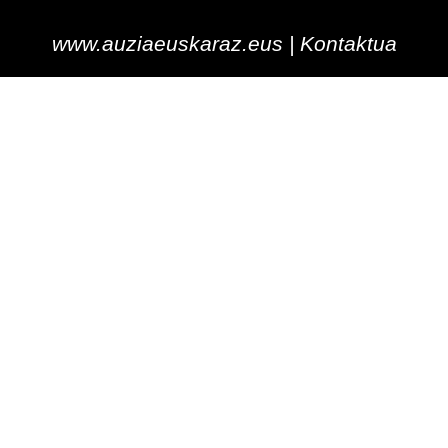
www.auziaeuskaraz.eus |
Kontaktua