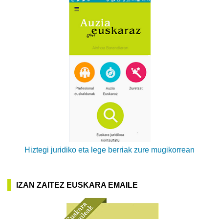
Hiztegi juridiko eta lege berriak zure mugikorrean
IZAN ZAITEZ EUSKARA EMAILE