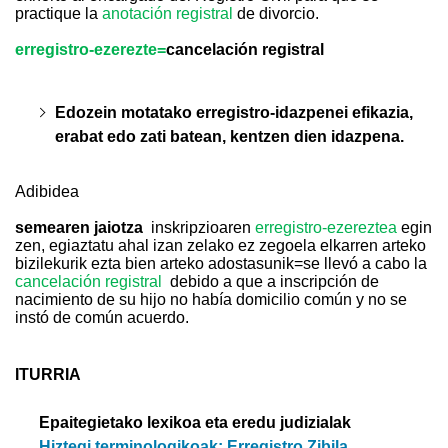
practique la
anotación registral
de divorcio.
erregistro-ezerezte=
cancelación registral
Edozein motatako erregistro-idazpenei efikazia,
erabat edo zati batean, kentzen dien idazpena.
Adibidea
semearen jaiotza
inskripzioaren
erregistro-ezereztea
egin
zen, egiaztatu ahal izan zelako ez zegoela elkarren arteko
bizilekurik ezta bien arteko adostasunik=
se llevó a cabo la
cancelación registral
debido a que a inscripción de
nacimiento de su hijo no había domicilio común y no se
instó de común acuerdo.
ITURRIA
Epaitegietako lexikoa eta eredu judizialak
Hiztegi terminologikoak: Erregistro Zibila