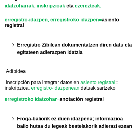
idatzoharrak, inskripzioak
eta
ezerezteak.
erregistro-idazpen, erregistroko idazpen=
asiento
registral
Erregistro Zibilean dokumentatzen diren datu eta
egitateen adierazpen idatzia
Adibidea
inscripción para integrar datos en
asiento registral
=
inskripzioa,
erregistro-idazpenean
datuak sartzeko
erregistroko idatzohar=
anotación registral
Froga-baliorik ez duen idazpena; informazioa
balio hutsa du legeak bestelakorik adierazi ezean