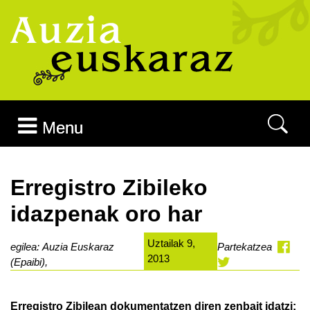
Joan edukira
Menu
Erregistro Zibileko
idazpenak oro har
Uztailak 9,
egilea: Auzia Euskaraz
Partekatzea
2013
(Epaibi),
Erregistro Zibilean dokumentatzen diren zenbait idatzi: