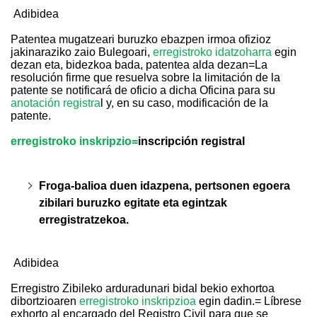
Adibidea
Patentea mugatzeari buruzko ebazpen irmoa ofizioz
jakinaraziko zaio Bulegoari,
erregistroko idatzoharra
egin
dezan eta, bidezkoa bada, patentea alda dezan=
La
resolución firme que resuelva sobre la limitación de la
patente se notificará de oficio a dicha Oficina para su
anotación registra
l y, en su caso, modificación de la
patente.
erregistroko inskripzio=
inscripción registral
Froga-balioa duen idazpena, pertsonen egoera
zibilari buruzko egitate eta egintzak
erregistratzekoa.
Adibidea
Erregistro Zibileko arduradunari bidal bekio exhortoa
dibortzioaren
erregistroko inskripzioa
egin dadin.
= Líbrese
exhorto al encargado del Registro Civil para que se