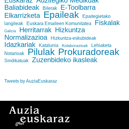
Euskaraz
Auzitegiko Medikuak
Baliabideak
E-Toolbarra
Bilerak
Epaileak
Elkarrizketa
Epaitegietako
Fiskalak
langileak
Euskara Emaileen Komunitatea
Herritarrak
Hizkuntza
Galizia
Normalizazioa
Hizkuntza-eskubideak
Idazkariak
Katalunia
Lehiaketa
Kolaborazioak
Pilulak
Prokuradoreak
Notarioak
Zuzenbideko ikasleak
Sindikatuak
Tweets by AuziaEuskaraz