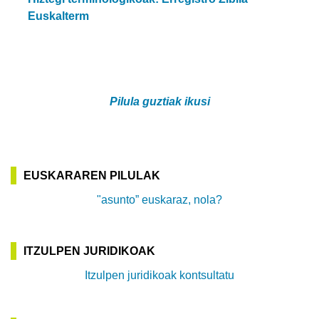
Euskalterm
Pilula guztiak ikusi
EUSKARAREN PILULAK
"asunto” euskaraz, nola?
ITZULPEN JURIDIKOAK
Itzulpen juridikoak kontsultatu