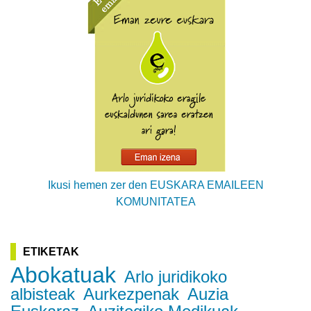
Ikusi hemen zer den EUSKARA EMAILEEN
KOMUNITATEA
ETIKETAK
Abokatuak
Arlo juridikoko
albisteak
Aurkezpenak
Auzia