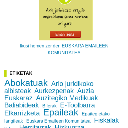
Ikusi hemen zer den EUSKARA EMAILEEN
KOMUNITATEA
ETIKETAK
Abokatuak
Arlo juridikoko
albisteak
Aurkezpenak
Auzia
Euskaraz
Auzitegiko Medikuak
Baliabideak
E-Toolbarra
Bilerak
Epaileak
Elkarrizketa
Epaitegietako
Fiskalak
langileak
Euskara Emaileen Komunitatea
Herritarrak
Hizkuntza