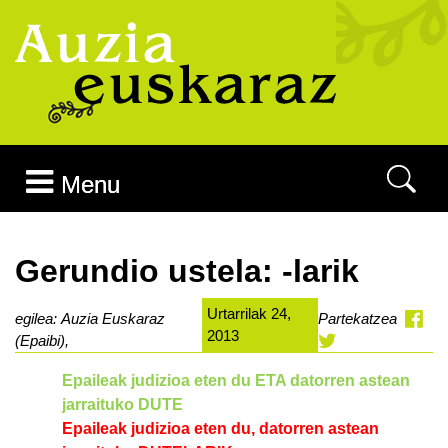
Joan edukira
Menu
Gerundio ustela: -larik
Urtarrilak 24,
egilea: Auzia Euskaraz
Partekatzea
2013
(Epaibi),
Epaileak judizioa eten du ETA datorren astean
jarraituko DUTE
Epaileak judizioa eten du, datorren astean