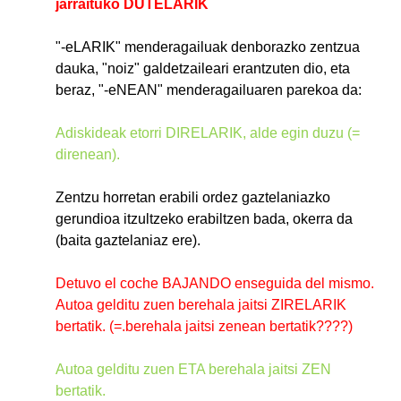
jarraituko DUTELARIK
"-eLARIK" menderagailuak denborazko zentzua
dauka, "noiz" galdetzaileari erantzuten dio, eta
beraz, "-eNEAN" menderagailuaren parekoa da:
Adiskideak etorri DIRELARIK, alde egin duzu (=
direnean).
Zentzu horretan erabili ordez gaztelaniazko
gerundioa itzultzeko erabiltzen bada, okerra da
(baita gaztelaniaz ere).
Detuvo el coche BAJANDO enseguida del mismo.
Autoa gelditu zuen berehala jaitsi ZIRELARIK
bertatik. (=.berehala jaitsi zenean bertatik????)
Autoa gelditu zuen ETA berehala jaitsi ZEN
bertatik.