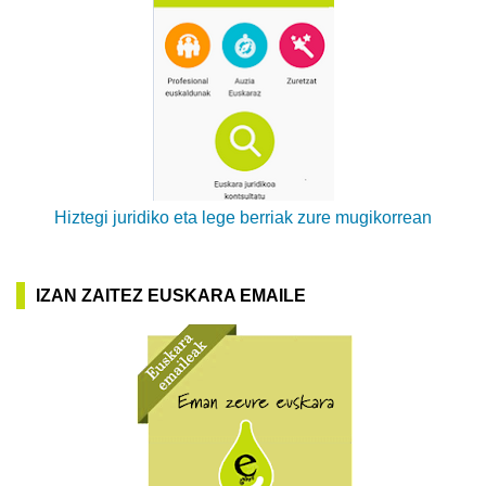
Hiztegi juridiko eta lege berriak zure mugikorrean
IZAN ZAITEZ EUSKARA EMAILE