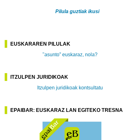
Pilula guztiak ikusi
EUSKARAREN PILULAK
"asunto” euskaraz, nola?
ITZULPEN JURIDIKOAK
Itzulpen juridikoak kontsultatu
EPAIBAR: EUSKARAZ LAN EGITEKO TRESNA