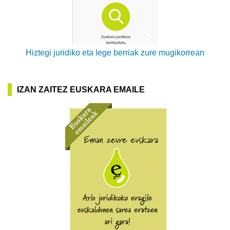
Hiztegi juridiko eta lege berriak zure mugikorrean
IZAN ZAITEZ EUSKARA EMAILE