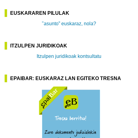
EUSKARAREN PILULAK
"asunto” euskaraz, nola?
ITZULPEN JURIDIKOAK
Itzulpen juridikoak kontsultatu
EPAIBAR: EUSKARAZ LAN EGITEKO TRESNA