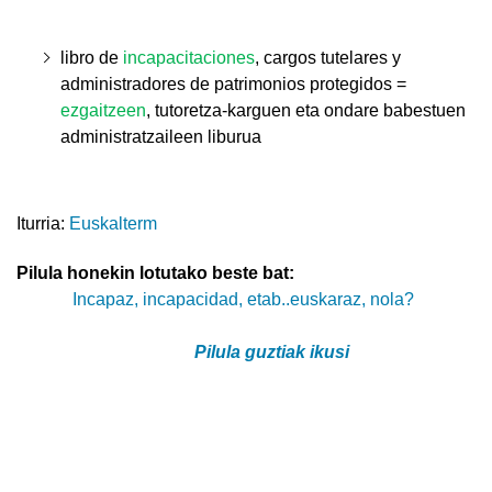
libro de
incapacitaciones
, cargos tutelares y
administradores de patrimonios protegidos =
ezgaitzeen
, tutoretza-karguen eta ondare babestuen
administratzaileen liburua
Iturria:
Euskalterm
Pilula honekin lotutako beste bat:
Incapaz, incapacidad, etab..euskaraz, nola?
Pilula guztiak ikusi