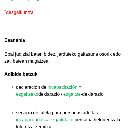
"desgaikuntza"
Esanahia
Epai judizial baten bidez, jarduteko gaitasuna osorik edo
zati batean mugatzea.
Adibide batzuk
declaración de
incapacitación
=
ezgaitzeko
deklarazio /
ezgaitze
-deklarazio
servicio de tutela para personas adultas
incapacitadas
=
ezgaitutako
pertsona helduentzako
tutoretza-zerbitzu