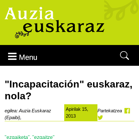
Joan edukira
Menu
"Incapacitación" euskaraz,
nola?
Apirilak 15,
egilea: Auzia Euskaraz
Partekatzea
2013
(Epaibi),
"ezgaiketa", "ezgaitze"