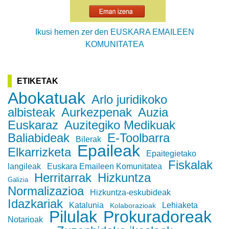
Ikusi hemen zer den EUSKARA EMAILEEN
KOMUNITATEA
ETIKETAK
Abokatuak
Arlo juridikoko
albisteak
Aurkezpenak
Auzia
Euskaraz
Auzitegiko Medikuak
Baliabideak
E-Toolbarra
Bilerak
Epaileak
Elkarrizketa
Epaitegietako
Fiskalak
langileak
Euskara Emaileen Komunitatea
Herritarrak
Hizkuntza
Galizia
Normalizazioa
Hizkuntza-eskubideak
Idazkariak
Katalunia
Lehiaketa
Kolaborazioak
Pilulak
Prokuradoreak
Notarioak