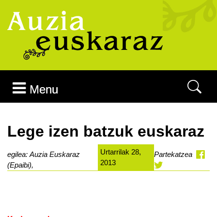
Joan edukira
Menu
Lege izen batzuk euskaraz
Urtarrilak 28,
egilea: Auzia Euskaraz
Partekatzea
2013
(Epaibi),