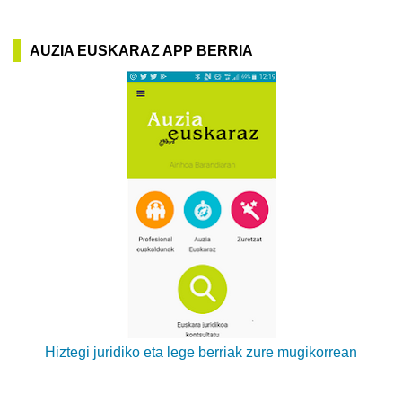
AUZIA EUSKARAZ APP BERRIA
Hiztegi juridiko eta lege berriak zure mugikorrean