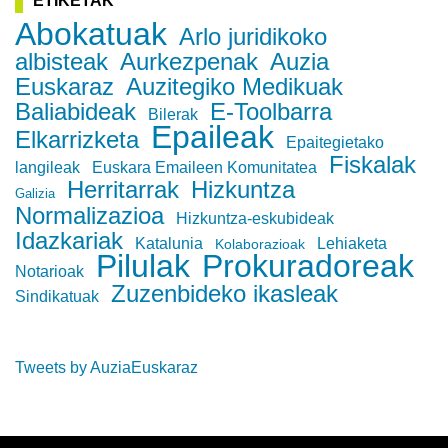
ETIKETAK
Abokatuak
Arlo juridikoko
albisteak
Aurkezpenak
Auzia
Euskaraz
Auzitegiko Medikuak
Baliabideak
E-Toolbarra
Bilerak
Epaileak
Elkarrizketa
Epaitegietako
Fiskalak
langileak
Euskara Emaileen Komunitatea
Herritarrak
Hizkuntza
Galizia
Normalizazioa
Hizkuntza-eskubideak
Idazkariak
Katalunia
Lehiaketa
Kolaborazioak
Pilulak
Prokuradoreak
Notarioak
Zuzenbideko ikasleak
Sindikatuak
Tweets by AuziaEuskaraz