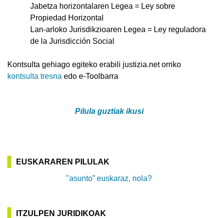
Jabetza horizontalaren Legea = Ley sobre
Propiedad Horizontal
Lan-arloko Jurisdikzioaren Legea = Ley reguladora
de la Jurisdicción Social
Kontsulta gehiago egiteko erabili justizia.net orriko
kontsulta tresna
edo e-Toolbarra
Pilula guztiak ikusi
EUSKARAREN PILULAK
"asunto” euskaraz, nola?
ITZULPEN JURIDIKOAK