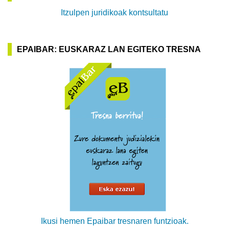
Itzulpen juridikoak kontsultatu
EPAIBAR: EUSKARAZ LAN EGITEKO TRESNA
Ikusi hemen Epaibar tresnaren funtzioak.