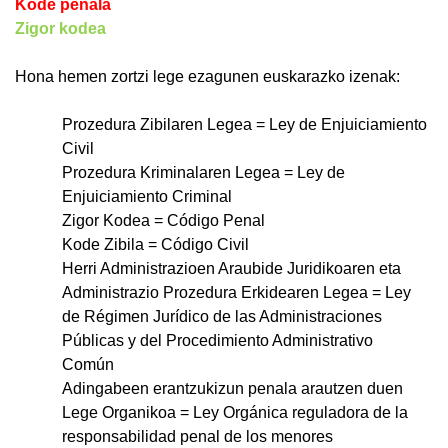
Kode penala
Zigor kodea
Hona hemen zortzi lege ezagunen euskarazko izenak:
Prozedura Zibilaren Legea = Ley de Enjuiciamiento
Civil
Prozedura Kriminalaren Legea = Ley de
Enjuiciamiento Criminal
Zigor Kodea = Código Penal
Kode Zibila = Código Civil
Herri Administrazioen Araubide Juridikoaren eta
Administrazio Prozedura Erkidearen Legea = Ley
de Régimen Jurídico de las Administraciones
Públicas y del Procedimiento Administrativo
Común
Adingabeen erantzukizun penala arautzen duen
Lege Organikoa = Ley Orgánica reguladora de la
responsabilidad penal de los menores