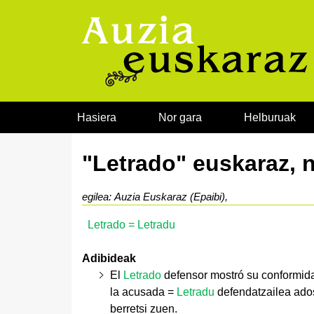
Joan edukira
Hasiera
Nor gara
Helburuak
"Letrado" euskaraz, 
egilea: Auzia Euskaraz (Epaibi),
Letrado = Letradu
Adibideak
El
Letrado
defensor mostró su conformidad
la acusada =
Letradu
defendatzailea ado
berretsi zuen.