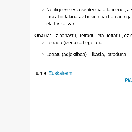
Notifíquese esta sentencia a la menor, a 
Fiscal =
Jakinaraz bekie epai hau adinga
eta Fiskaltzari
Oharra:
Ez nahastu, "letradu" eta "letratu", ez
Letradu (izena) = Legelaria
Letratu (adjektiboa) = Ikasia, letraduna
Iturria:
Euskalterm
Pil