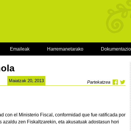
Emaileak
Harremanetarako
Dokumentazi
nola
Maiatzak 20, 2013
Partekatzea
 con el Ministerio Fiscal, conformidad que fue ratificada por
s azaldu zen Fiskaltzarekin, eta akusatuak adostasun hori