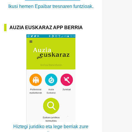
Ikusi hemen Epaibar tresnaren funtzioak.
AUZIA EUSKARAZ APP BERRIA
Hiztegi juridiko eta lege berriak zure