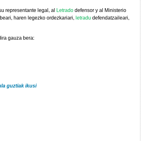
su representante legal, al
Letrado
defensor y al Ministerio
beari, haren legezko ordezkariari,
letradu
defendatzaileari,
 dira gauza bera:
ula guztiak ikusi