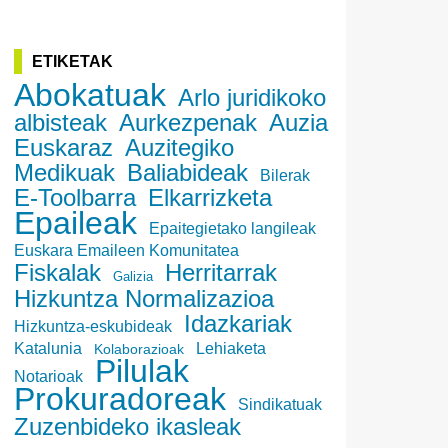
ETIKETAK
Abokatuak
Arlo juridikoko
albisteak
Aurkezpenak
Auzia
Euskaraz
Auzitegiko
Medikuak
Baliabideak
Bilerak
E-Toolbarra
Elkarrizketa
Epaileak
Epaitegietako langileak
Euskara Emaileen Komunitatea
Fiskalak
Herritarrak
Galizia
Hizkuntza Normalizazioa
Idazkariak
Hizkuntza-eskubideak
Katalunia
Lehiaketa
Kolaborazioak
Pilulak
Notarioak
Prokuradoreak
Sindikatuak
Zuzenbideko ikasleak