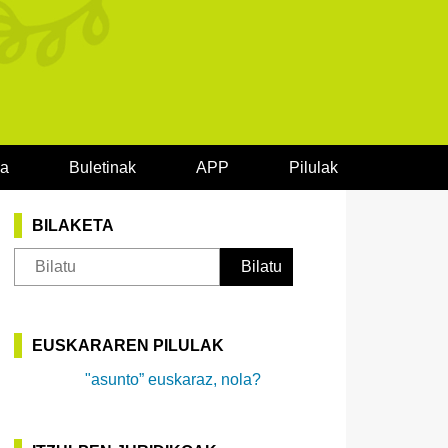
oa
Buletinak
APP
Pilulak
BILAKETA
EUSKARAREN PILULAK
"asunto” euskaraz, nola?