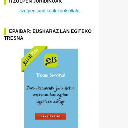
ITZULPEN JURIDIKOAK
Itzulpen juridikoak kontsultatu
EPAIBAR: EUSKARAZ LAN EGITEKO
TRESNA