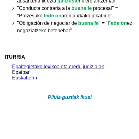
ausarkeriarik ezta
gaitzuste
rik ere antzeman"
"
Conducta contraria a la
buena fe
procesal" =
"Prozesuko
fede on
aren aurkako jokabide"
"Obligación de negociar de
buena fe
" = "
Fede on
ez
negoziatzeko betebehar"
ITURRIA
Epaitegietako lexikoa eta eredu judizialak
Epaibar
Euskalterm
Pilula guztiak ikusi