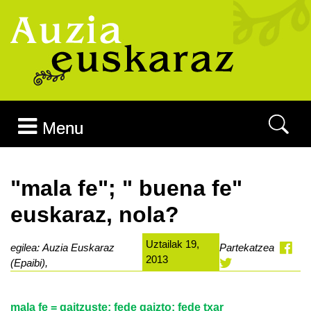
Joan edukira
Menu
"mala fe"; " buena fe"
euskaraz, nola?
Uztailak 19,
egilea: Auzia Euskaraz
Partekatzea
2013
(Epaibi),
mala fe
= gaitzuste; fede gaizto; fede txar