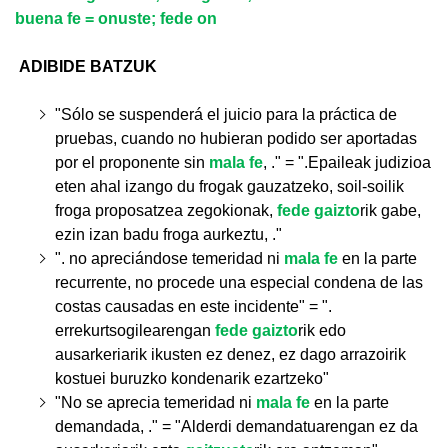
buena fe
= onuste; fede on
ADIBIDE BATZUK
"Sólo se suspenderá el juicio para la práctica de
pruebas, cuando no hubieran podido ser aportadas
por el proponente sin
mala fe
,
." = ".Epaileak judizioa
eten ahal izango du frogak gauzatzeko, soil-soilik
froga proposatzea zegokionak,
fede gaizto
rik gabe,
ezin izan badu froga aurkeztu, ."
". no apreciándose temeridad ni
mala fe
en la parte
recurrente, no procede una especial condena de las
costas causadas en este incidente" = ".
errekurtsogilearengan
fede gaizto
rik edo
ausarkeriarik ikusten ez denez, ez dago arrazoirik
kostuei buruzko kondenarik ezartzeko"
"No se aprecia temeridad ni
mala fe
en la parte
demandada, ." = "Alderdi demandatuarengan ez da