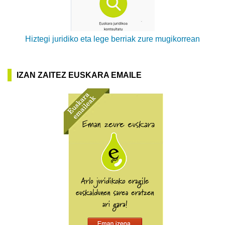
Hiztegi juridiko eta lege berriak zure mugikorrean
IZAN ZAITEZ EUSKARA EMAILE