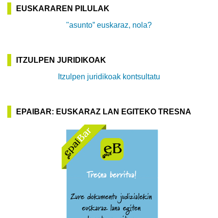
EUSKARAREN PILULAK
"asunto” euskaraz, nola?
ITZULPEN JURIDIKOAK
Itzulpen juridikoak kontsultatu
EPAIBAR: EUSKARAZ LAN EGITEKO TRESNA