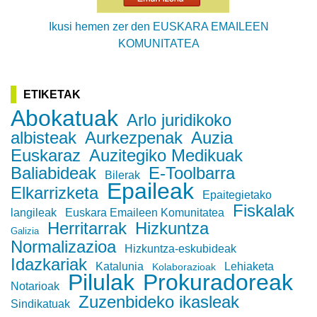
Ikusi hemen zer den EUSKARA EMAILEEN
KOMUNITATEA
ETIKETAK
Abokatuak
Arlo juridikoko
albisteak
Aurkezpenak
Auzia
Euskaraz
Auzitegiko Medikuak
Baliabideak
E-Toolbarra
Bilerak
Epaileak
Elkarrizketa
Epaitegietako
Fiskalak
langileak
Euskara Emaileen Komunitatea
Herritarrak
Hizkuntza
Galizia
Normalizazioa
Hizkuntza-eskubideak
Idazkariak
Katalunia
Lehiaketa
Kolaborazioak
Pilulak
Prokuradoreak
Notarioak
Zuzenbideko ikasleak
Sindikatuak