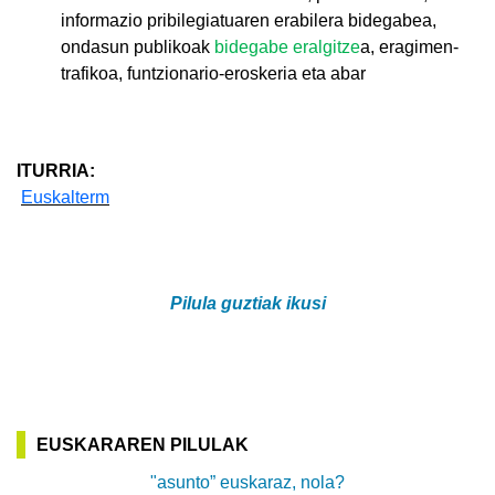
informazio pribilegiatuaren erabilera bidegabea,
ondasun publikoak
bidegabe eralgitze
a, eragimen-
trafikoa, funtzionario-eroskeria eta abar
ITURRIA:
Euskalterm
Pilula guztiak ikusi
EUSKARAREN PILULAK
"asunto” euskaraz, nola?