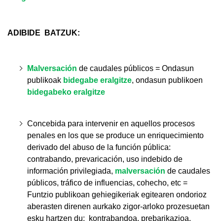
ADIBIDE
BATZUK:
Malversación
de caudales públicos = Ondasun
publikoak
bidegabe eralgitze
, ondasun publikoen
bidegabeko eralgitze
Concebida para intervenir en aquellos procesos
penales en los que se produce un enriquecimiento
derivado del abuso de la función pública:
contrabando, prevaricación, uso indebido de
información privilegiada,
malversación
de caudales
públicos
, tráfico de influencias, cohecho, etc
=
Funtzio publikoan gehiegikeriak egitearen ondorioz
aberasten direnen aurkako zigor-arloko prozesuetan
esku hartzen du: kontrabandoa, prebarikazioa,