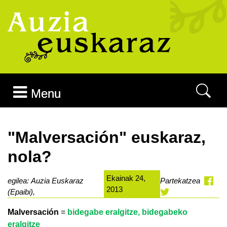
Joan edukira
Menu
"Malversación" euskaraz,
nola?
Ekainak 24,
egilea: Auzia Euskaraz
Partekatzea
2013
(Epaibi),
Malversación
=
bidegabe eralgitze, bidegabeko
eralgitze