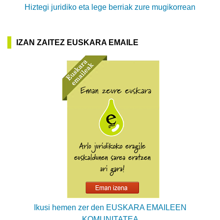
Hiztegi juridiko eta lege berriak zure mugikorrean
IZAN ZAITEZ EUSKARA EMAILE
Ikusi hemen zer den EUSKARA EMAILEEN
KOMUNITATEA