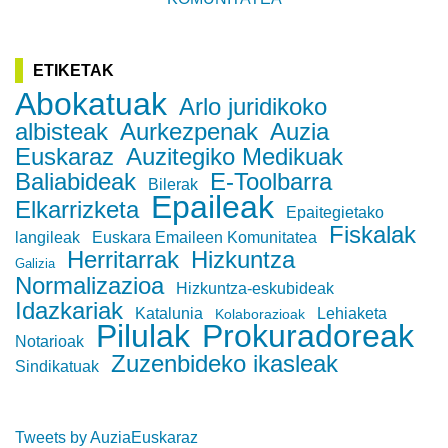
ETIKETAK
Abokatuak
Arlo juridikoko
albisteak
Aurkezpenak
Auzia
Euskaraz
Auzitegiko Medikuak
Baliabideak
E-Toolbarra
Bilerak
Epaileak
Elkarrizketa
Epaitegietako
Fiskalak
langileak
Euskara Emaileen Komunitatea
Herritarrak
Hizkuntza
Galizia
Normalizazioa
Hizkuntza-eskubideak
Idazkariak
Katalunia
Lehiaketa
Kolaborazioak
Pilulak
Prokuradoreak
Notarioak
Zuzenbideko ikasleak
Sindikatuak
Tweets by AuziaEuskaraz