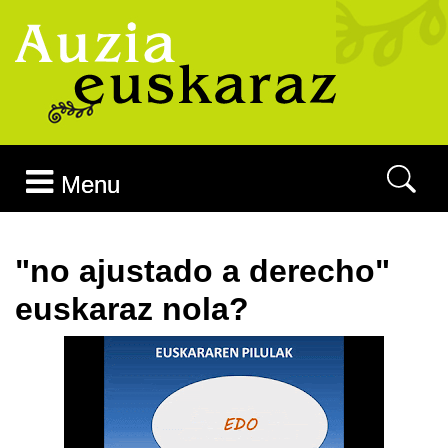
Joan edukira
Menu
"no ajustado a derecho"
euskaraz nola?