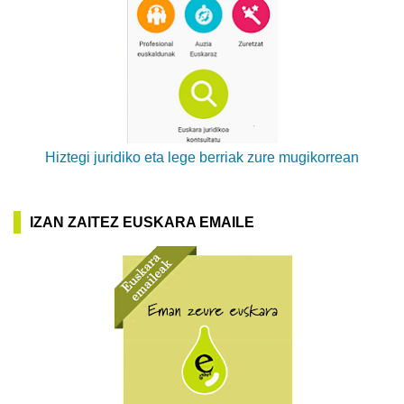
Hiztegi juridiko eta lege berriak zure mugikorrean
IZAN ZAITEZ EUSKARA EMAILE