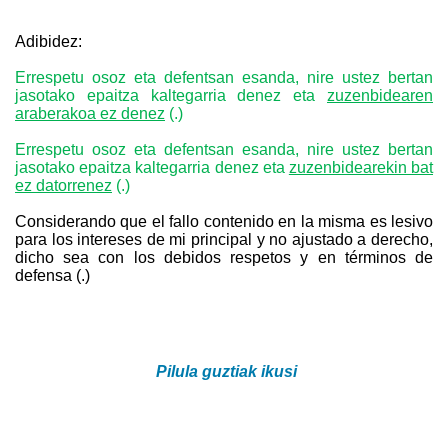
Adibidez:
Errespetu osoz eta defentsan esanda, nire ustez bertan
jasotako epaitza kaltegarria denez eta
zuzenbidearen
araberakoa ez denez
(.)
Errespetu osoz eta defentsan esanda, nire ustez bertan
jasotako epaitza kaltegarria denez eta
zuzenbidearekin bat
ez datorrenez
(.)
Considerando que el fallo contenido en la misma es lesivo
para los intereses de mi principal y no ajustado a derecho,
dicho sea con los debidos respetos y en términos de
defensa (.)
Pilula guztiak ikusi