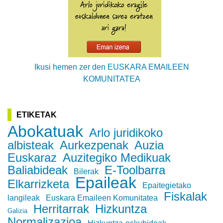
Ikusi hemen zer den EUSKARA EMAILEEN
KOMUNITATEA
ETIKETAK
Abokatuak
Arlo juridikoko
albisteak
Aurkezpenak
Auzia
Euskaraz
Auzitegiko Medikuak
Baliabideak
E-Toolbarra
Bilerak
Epaileak
Elkarrizketa
Epaitegietako
Fiskalak
langileak
Euskara Emaileen Komunitatea
Herritarrak
Hizkuntza
Galizia
Normalizazioa