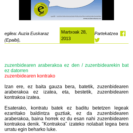
Martxoak 28,
egilea: Auzia Euskaraz
Partekatzea
2013
(Epaibi),
zuzenbidearen araberakoa ez den / zuzenbidearekin bat
ez datorren
zuzenbidearen kontrako
Izan ere, ez baita gauza bera, batetik, zuzenbidearen
araberakoa ez izatea, eta, bestetik, zuzenbidearen
kontrakoa izatea.
Esaterako, kontratu batek ez baditu betetzen legeak
ezarritako baldintza guztiak, ez da zuzenbidearen
araberakoa, baina horrek ez du esan nahi zuzenbidearen
kontrakoa denik. "Kontrakoa" izateko nolabait legea bera
urratu egin beharko luke.