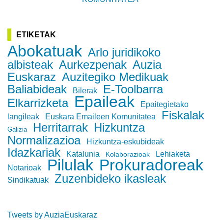
ETIKETAK
Abokatuak
Arlo juridikoko
albisteak
Aurkezpenak
Auzia
Euskaraz
Auzitegiko Medikuak
Baliabideak
E-Toolbarra
Bilerak
Epaileak
Elkarrizketa
Epaitegietako
Fiskalak
langileak
Euskara Emaileen Komunitatea
Herritarrak
Hizkuntza
Galizia
Normalizazioa
Hizkuntza-eskubideak
Idazkariak
Katalunia
Lehiaketa
Kolaborazioak
Pilulak
Prokuradoreak
Notarioak
Zuzenbideko ikasleak
Sindikatuak
Tweets by AuziaEuskaraz