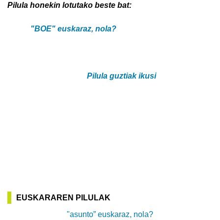
Pilula honekin lotutako beste bat:
"BOE" euskaraz, nola?
Pilula guztiak ikusi
EUSKARAREN PILULAK
"asunto” euskaraz, nola?