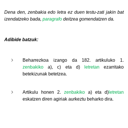
Dena den, zenbakia edo letra ez duen testu-zati jakin bat
izendatzeko bada,
paragrafo
deitzea gomendatzen da.
Adibide batzuk:
Beharrezkoa izango da 182. artikuluko 1.
zenbakiko
a), c) eta d)
letretan
ezarritako
betekizunak betetzea.
Artikulu honen 2.
zenbakiko
a) eta d)
letretan
eskatzen diren agiriak aurkeztu beharko dira.