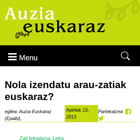
Joan edukira
Menu
Nola izendatu arau-zatiak
euskaraz?
Apirilak 13,
egilea: Auzia Euskaraz
Partekatzea
2013
(Epaibi),
Zati letraduna: Letra