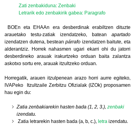
Zati zenbakiduna: Zenbaki
Letrarik edo zenbakirik gabea: Paragrafo
BOEn eta EHAAn era desberdinak erabiltzen dituzte
arauetako testu-zatiak izendatzeko, batean
apartado
izendatzen dutena, bestean
párrafo
izendatzen baitute, eta
alderantziz. Horrek nahasmen ugari ekarri ohi du jatorri
desberdineko arauak irakurtzeko orduan baita zalantza
askotxo sortu ere, arauak itzultzeko orduan.
Horregatik, arauen itzulpenean arazo horri aurre egiteko,
IVAPeko Itzultzaile Zerbitzu Ofizialak (IZOk) proposamen
hau egin du:
Zatia zenbakiarekin hasten bada (1, 2, 3.),
zenbaki
izendatu.
Zatia letrarekin hasten bada (a, b, c.),
letra
izendatu.