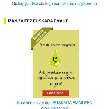
Hiztegi juridiko eta lege berriak zure mugikorrean
IZAN ZAITEZ EUSKARA EMAILE
Ikusi hemen zer den EUSKARA EMAILEEN
KOMUNITATEA