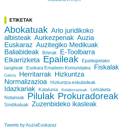
ETIKETAK
Abokatuak
Arlo juridikoko
albisteak
Aurkezpenak
Auzia
Euskaraz
Auzitegiko Medikuak
Baliabideak
E-Toolbarra
Bilerak
Epaileak
Elkarrizketa
Epaitegietako
Fiskalak
langileak
Euskara Emaileen Komunitatea
Herritarrak
Hizkuntza
Galizia
Normalizazioa
Hizkuntza-eskubideak
Idazkariak
Katalunia
Lehiaketa
Kolaborazioak
Pilulak
Prokuradoreak
Notarioak
Zuzenbideko ikasleak
Sindikatuak
Tweets by AuziaEuskaraz