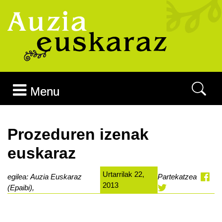
Joan edukira
Menu
Prozeduren izenak
euskaraz
Urtarrilak 22,
egilea: Auzia Euskaraz
Partekatzea
2013
(Epaibi),