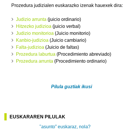
Prozedura judizialen euskarazko izenak hauexek dira:
Judizio arrunta
(juicio ordinario)
Hitzezko judizioa
(juicio verbal)
Judizio monitorioa
(Juicio monitorio)
Kanbio-judizioa
(Juicio cambiario)
Falta-judizioa
(Juicio de faltas)
Prozedura laburtua
(Procedimiento abreviado)
Prozedura arrunta
(Procedimiento ordinario)
Pilula guztiak ikusi
EUSKARAREN PILULAK
"asunto” euskaraz, nola?