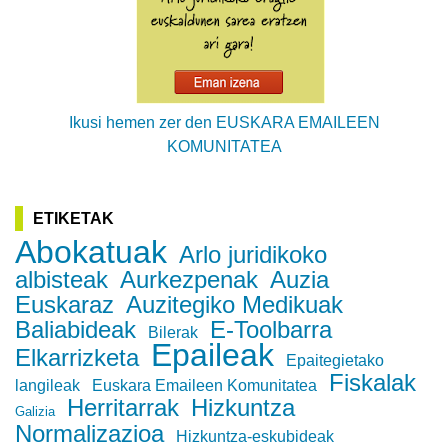
Ikusi hemen zer den EUSKARA EMAILEEN
KOMUNITATEA
ETIKETAK
Abokatuak
Arlo juridikoko
albisteak
Aurkezpenak
Auzia
Euskaraz
Auzitegiko Medikuak
Baliabideak
E-Toolbarra
Bilerak
Epaileak
Elkarrizketa
Epaitegietako
Fiskalak
langileak
Euskara Emaileen Komunitatea
Herritarrak
Hizkuntza
Galizia
Normalizazioa
Hizkuntza-eskubideak