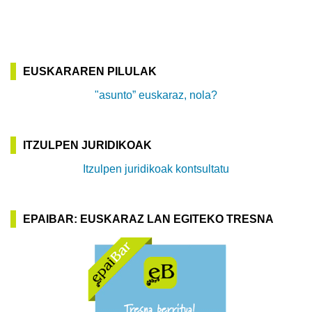
EUSKARAREN PILULAK
"asunto” euskaraz, nola?
ITZULPEN JURIDIKOAK
Itzulpen juridikoak kontsultatu
EPAIBAR: EUSKARAZ LAN EGITEKO TRESNA