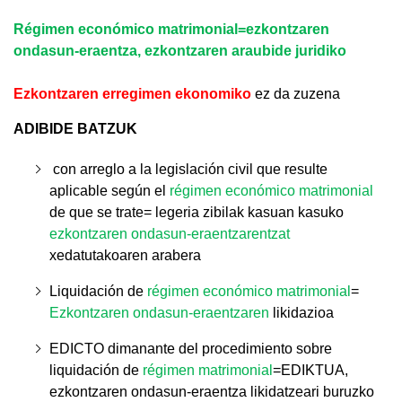
Régimen económico matrimonial
=ezkontzaren
ondasun-eraentza, ezkontzaren araubide juridiko
Ezkontzaren erregimen ekonomiko
ez da zuzena
ADIBIDE BATZUK
con arreglo a la legislación civil que resulte
aplicable según el
régimen económico matrimonial
de que se trate
= legeria zibilak kasuan kasuko
ezkontzaren ondasun-eraentzarentzat
xedatutakoaren arabera
Liquidación de
régimen económico matrimonial
=
Ezkontzaren ondasun-eraentzaren
likidazioa
EDICTO dimanante del procedimiento sobre
liquidación de
régimen matrimonia
l
=EDIKTUA,
ezkontzaren ondasun-eraentza likidatzeari buruzko