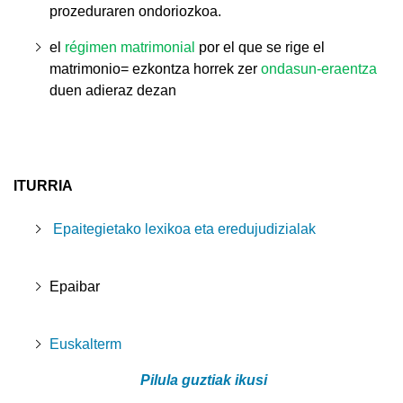
prozeduraren ondoriozkoa.
el
régimen matrimonial
por el que se rige el
matrimonio
= ezkontza horrek zer
ondasun-eraentza
duen adieraz dezan
ITURRIA
Epaitegietako lexikoa eta eredujudizialak
Epaibar
Euskalterm
Pilula guztiak ikusi