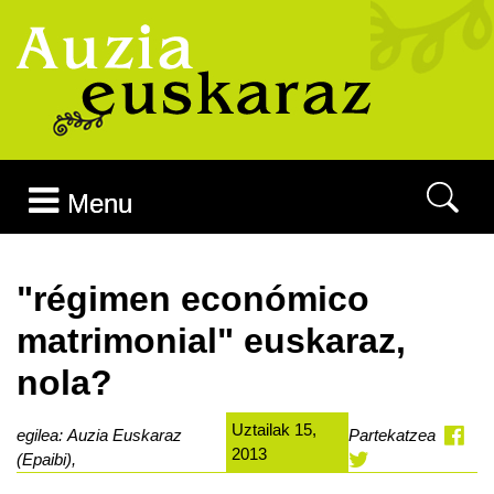
Joan edukira
Menu
"régimen económico
matrimonial" euskaraz,
nola?
Uztailak 15,
egilea: Auzia Euskaraz
Partekatzea
2013
(Epaibi),