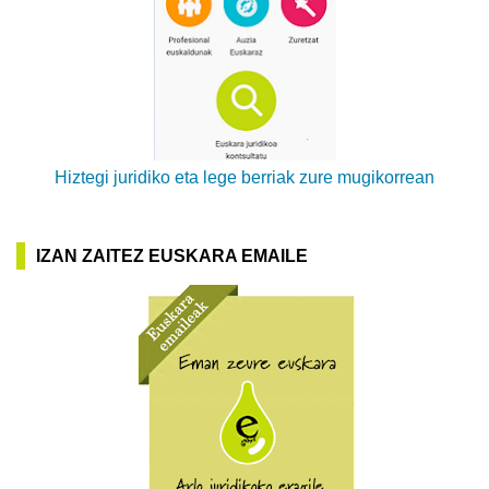
Hiztegi juridiko eta lege berriak zure mugikorrean
IZAN ZAITEZ EUSKARA EMAILE