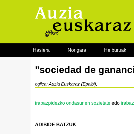
Joan edukira
Hasiera
Nor gara
Helburuak
"sociedad de gananci
egilea: Auzia Euskaraz (Epaibi),
irabazpidezko ondasunen sozietate
edo
irabaz
ADIBIDE BATZUK