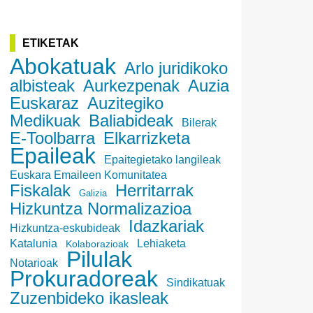
ETIKETAK
Abokatuak
Arlo juridikoko
albisteak
Aurkezpenak
Auzia
Euskaraz
Auzitegiko
Medikuak
Baliabideak
Bilerak
E-Toolbarra
Elkarrizketa
Epaileak
Epaitegietako langileak
Euskara Emaileen Komunitatea
Fiskalak
Herritarrak
Galizia
Hizkuntza Normalizazioa
Idazkariak
Hizkuntza-eskubideak
Katalunia
Lehiaketa
Kolaborazioak
Pilulak
Notarioak
Prokuradoreak
Sindikatuak
Zuzenbideko ikasleak