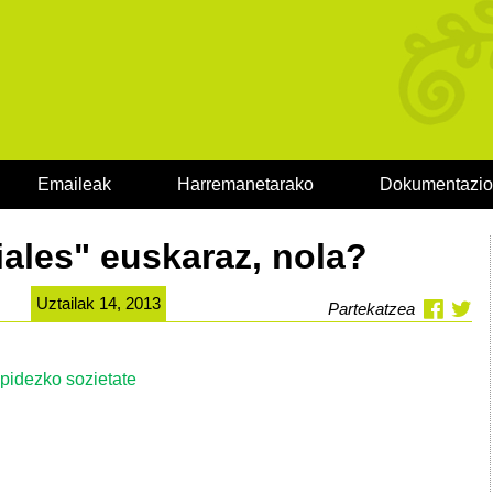
Emaileak
Harremanetarako
Dokumentazi
ales" euskaraz, nola?
Uztailak 14, 2013
Partekatzea
pidezko sozietate