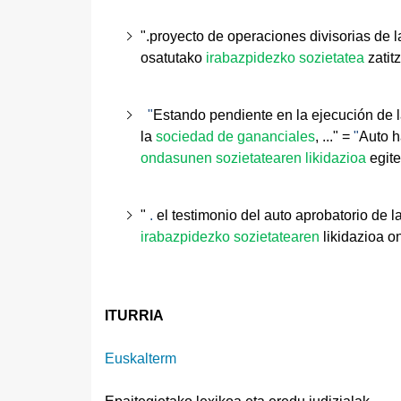
".
proyecto de operaciones divisorias de 
osatutako
irabazpidezko sozietatea
zatit
"
Estando pendiente en la ejecución de la
la
sociedad de gananciales
, ..." =
"
Auto 
ondasunen sozietatearen likidazioa
egit
"
.
el testimonio del auto aprobatorio de l
irabazpidezko sozietatearen
likidazioa o
ITURRIA
Euskalterm