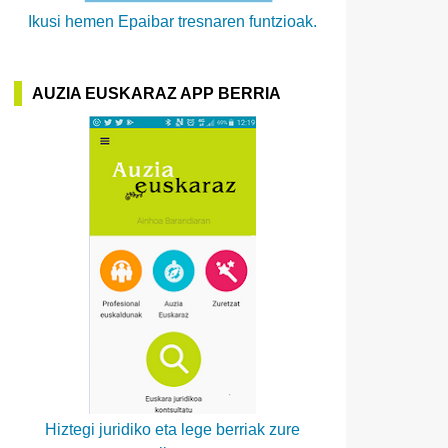
Ikusi hemen Epaibar tresnaren funtzioak.
AUZIA EUSKARAZ APP BERRIA
Hiztegi juridiko eta lege berriak zure