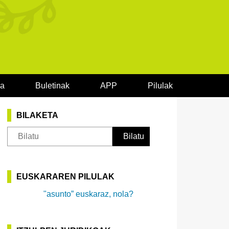
oa
Buletinak
APP
Pilulak
BILAKETA
EUSKARAREN PILULAK
"asunto” euskaraz, nola?