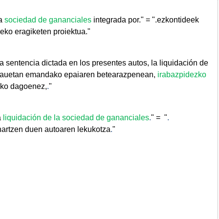
la
sociedad de gananciales
integrada por." = ".ezkontideek
zeko eragiketen proiektua."
 sentencia dictada en los presentes autos, la liquidación de
hauetan emandako epaiaren betearazpenean,
irabazpidezko
eko dagoenez,
.
"
a
liquidación de la sociedad de gananciales
.
" = "
.
nartzen duen autoaren lekukotza
.
"