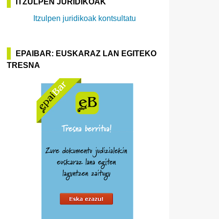
ITZULPEN JURIDIKOAK
Itzulpen juridikoak kontsultatu
EPAIBAR: EUSKARAZ LAN EGITEKO
TRESNA