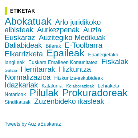
ETIKETAK
Abokatuak
Arlo juridikoko
albisteak
Aurkezpenak
Auzia
Euskaraz
Auzitegiko Medikuak
Baliabideak
E-Toolbarra
Bilerak
Epaileak
Elkarrizketa
Epaitegietako
Fiskalak
langileak
Euskara Emaileen Komunitatea
Herritarrak
Hizkuntza
Galizia
Normalizazioa
Hizkuntza-eskubideak
Idazkariak
Katalunia
Lehiaketa
Kolaborazioak
Pilulak
Prokuradoreak
Notarioak
Zuzenbideko ikasleak
Sindikatuak
Tweets by AuziaEuskaraz