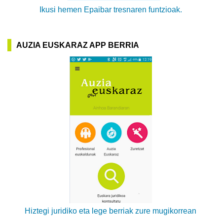
Ikusi hemen Epaibar tresnaren funtzioak.
AUZIA EUSKARAZ APP BERRIA
Hiztegi juridiko eta lege berriak zure mugikorrean