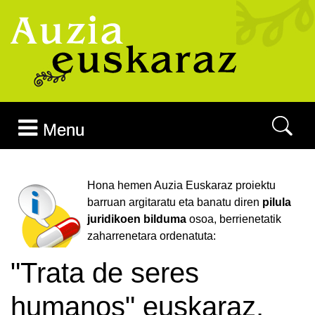
Joan edukira
Menu
Hona hemen Auzia Euskaraz proiektu
barruan argitaratu eta banatu diren
pilula
juridikoen bilduma
osoa, berrienetatik
zaharrenetara ordenatuta:
"Trata de seres
humanos" euskaraz,