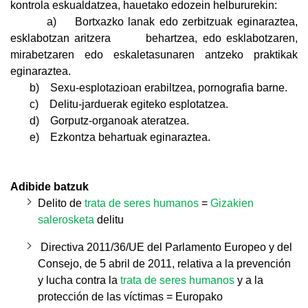
kontrola eskualdatzea, hauetako edozein helbururekin:
a) Bortxazko lanak edo zerbitzuak eginaraztea,
esklabotzan aritzera behartzea, edo esklabotzaren,
mirabetzaren edo eskaletasunaren antzeko praktikak
eginaraztea.
b) Sexu-esplotazioan erabiltzea, pornografia barne.
c) Delitu-jarduerak egiteko esplotatzea.
d) Gorputz-organoak ateratzea.
e) Ezkontza behartuak eginaraztea.
Adibide batzuk
Delito de
trata de seres humanos
=
Gizakien
salerosketa
delitu
Directiva 2011/36/UE del Parlamento Europeo y del
Consejo, de 5 abril de 2011, relativa a la prevención
y lucha contra la
trata de seres humanos
y a la
protección de las víctimas = Europako