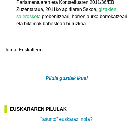
Parlamentuaren eta Kontseiluaren 2011/36/EB
Zuzentaraua, 2011ko apirilaren 5ekoa,
gizakien
salerosketa
prebenitzeari, horren aurka borrokatzeari
eta biktimak babesteari buruzkoa
Iturria: Euskalterm
Pilula guztiak ikusi
EUSKARAREN PILULAK
"asunto” euskaraz, nola?