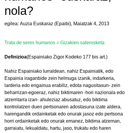
nola?
egilea: Auzia Euskaraz (Epaibi),
Maiatzak 4, 2013
Trata de seres humanos = Gizakien salerosketa
Definizioa
(Espainiako Zigor Kodeko 177 bis art.)
Nahiz Espainiako lurraldean, nahiz Espainiatik, edo
Espainia iraganbide zein helmuga izanik, indarkeria,
larderia edo engainua erabiliz, edota nagusitasun- zein
beharrizan-egoeraz, nahiz biktimaren -hori nazionala edo
atzerritarra izan- ahuleziaz abusatuz, edo biktima
kontrolatzen duen pertsonaren adostasuna izate aldera,
harengandik ordainketak edo onurak jasoz edo pertsona
horri ordainketak edo onurak emanez, biktima atzeman,
garraiatu, lekualdatu, hartu, jaso, trukatu edo haren