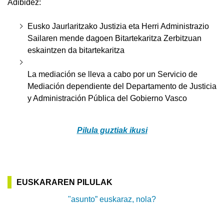
Adibidez:
Eusko Jaurlaritzako Justizia eta Herri Administrazio
Sailaren mende dagoen Bitartekaritza Zerbitzuan
eskaintzen da bitartekaritza
La mediación se lleva a cabo por un Servicio de
Mediación dependiente del Departamento de Justicia
y Administración Pública del Gobierno Vasco
Pilula guztiak ikusi
EUSKARAREN PILULAK
"asunto” euskaraz, nola?