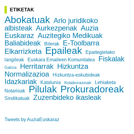
ETIKETAK
Abokatuak
Arlo juridikoko
albisteak
Aurkezpenak
Auzia
Euskaraz
Auzitegiko Medikuak
Baliabideak
E-Toolbarra
Bilerak
Epaileak
Elkarrizketa
Epaitegietako
Fiskalak
langileak
Euskara Emaileen Komunitatea
Herritarrak
Hizkuntza
Galizia
Normalizazioa
Hizkuntza-eskubideak
Idazkariak
Katalunia
Lehiaketa
Kolaborazioak
Pilulak
Prokuradoreak
Notarioak
Zuzenbideko ikasleak
Sindikatuak
Tweets by AuziaEuskaraz