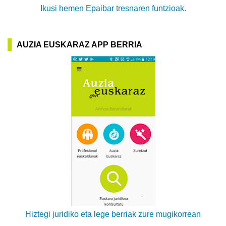
Ikusi hemen Epaibar tresnaren funtzioak.
AUZIA EUSKARAZ APP BERRIA
Hiztegi juridiko eta lege berriak zure mugikorrean