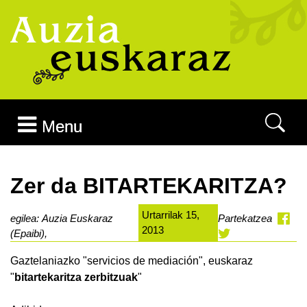
Joan edukira
Menu
Zer da BITARTEKARITZA?
Urtarrilak 15,
egilea: Auzia Euskaraz
Partekatzea
2013
(Epaibi),
Gaztelaniazko "servicios de mediación", euskaraz
"
bitartekaritza zerbitzuak
"