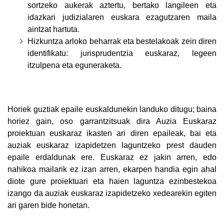
sortzeko aukerak aztertu, bertako langileen eta
idazkari judizialaren euskara ezagutzaren maila
aintzat hartuta.
Hizkuntza arloko beharrak eta bestelakoak zein diren
identifikatu: jurisprudentzia euskaraz, legeen
itzulpena eta eguneraketa.
Horiek guztiak epaile euskaldunekin landuko ditugu; baina
horiez gain, oso garrantzitsuak dira Auzia Euskaraz
proiektuan euskaraz ikasten ari diren epaileak, bai eta
auziak euskaraz izapidetzen laguntzeko prest dauden
epaile erdaldunak ere. Euskaraz ez jakin arren, edo
nahikoa mailarik ez izan arren, ekarpen handia egin ahal
diote gure proiektuari eta haien laguntza ezinbestekoa
izango da auziak euskaraz izapidetzeko xedearekin egiten
ari garen bide honetan.