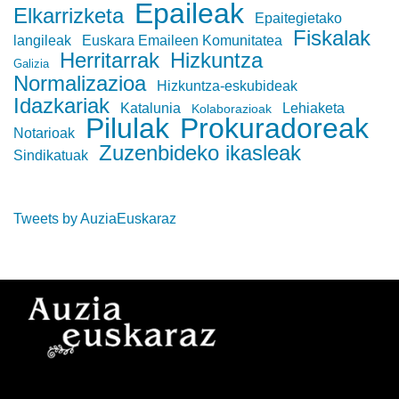
Epaileak
Elkarrizketa
Epaitegietako
Fiskalak
langileak
Euskara Emaileen Komunitatea
Herritarrak
Hizkuntza
Galizia
Normalizazioa
Hizkuntza-eskubideak
Idazkariak
Katalunia
Lehiaketa
Kolaborazioak
Pilulak
Prokuradoreak
Notarioak
Zuzenbideko ikasleak
Sindikatuak
Tweets by AuziaEuskaraz