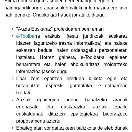
Bilera horietan gure asmoen berri emango diegu eta
haiengandik aurrerapausoak emateko informazioa ere jaso
nahi genuke. Ondoko gai hauek jorratuko ditugu:
"Auzia Euskaraz" proiektuaren berri eman
e-Toolbar
ra erakutsi (testu juridikoak euskaraz
idazten laguntzeko tresna informatikoa), eta halaxe
eskatzen badute, haien ordenagailu pertsonaletan
instalatu. Horrez gainera, e-Toolbar-a epaileen
beharretara eta haien aholkularitzaz moldatzeko
informazioa jasoko dugu.
Epai zein epaitzen ereduen bilketa egin eta
beraientzat espreski garatutako e-Toolbarrean
txertatu.
Auziak epaitegien artean banatzeko arauak
errepasatu eta euskarazko auziak epaile
euskaldunak dituzten epaitegietara bideratzeko
proposamena aztertu.
Epaitegietan sor daitezkeen balizko talde elebidunak