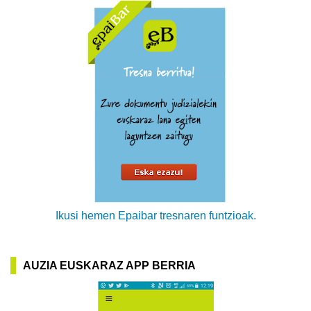
Ikusi hemen Epaibar tresnaren funtzioak.
AUZIA EUSKARAZ APP BERRIA