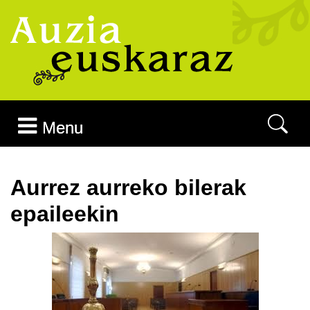
Joan edukira
Menu
Aurrez aurreko bilerak
epaileekin