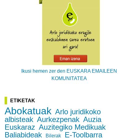
Ikusi hemen zer den EUSKARA EMAILEEN
KOMUNITATEA
ETIKETAK
Abokatuak
Arlo juridikoko
albisteak
Aurkezpenak
Auzia
Euskaraz
Auzitegiko Medikuak
Baliabideak
E-Toolbarra
Bilerak