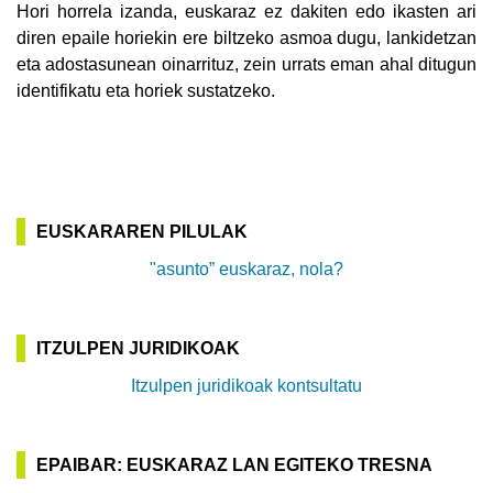
Hori horrela izanda, euskaraz ez dakiten edo ikasten ari
diren epaile horiekin ere biltzeko asmoa dugu, lankidetzan
eta adostasunean oinarrituz, zein urrats eman ahal ditugun
identifikatu eta horiek sustatzeko.
EUSKARAREN PILULAK
"asunto” euskaraz, nola?
ITZULPEN JURIDIKOAK
Itzulpen juridikoak kontsultatu
EPAIBAR: EUSKARAZ LAN EGITEKO TRESNA