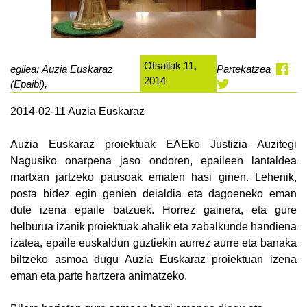
Otsailak 11,
egilea: Auzia Euskaraz
Partekatzea
2014
(Epaibi),
2014-02-11 Auzia Euskaraz
Auzia Euskaraz proiektuak EAEko Justizia Auzitegi
Nagusiko onarpena jaso ondoren, epaileen lantaldea
martxan jartzeko pausoak ematen hasi ginen. Lehenik,
posta bidez egin genien deialdia eta dagoeneko eman
dute izena epaile batzuek. Horrez gainera, eta gure
helburua izanik proiektuak ahalik eta zabalkunde handiena
izatea, epaile euskaldun guztiekin aurrez aurre eta banaka
biltzeko asmoa dugu Auzia Euskaraz proiektuan izena
eman eta parte hartzera animatzeko.