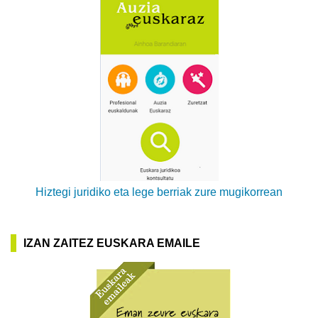
Hiztegi juridiko eta lege berriak zure mugikorrean
IZAN ZAITEZ EUSKARA EMAILE