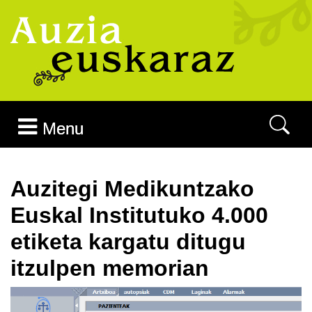
Joan edukira
Menu
Auzitegi Medikuntzako
Euskal Institutuko 4.000
etiketa kargatu ditugu
itzulpen memorian