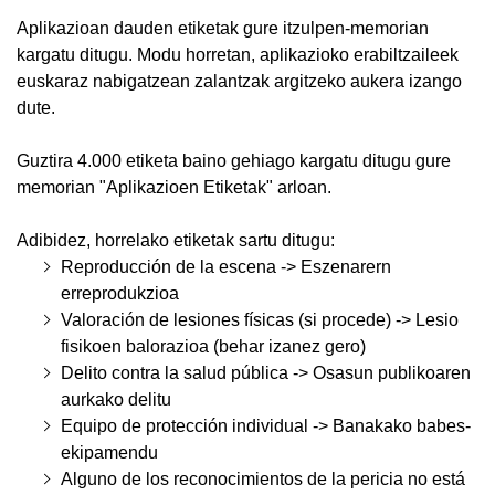
Aplikazioan dauden etiketak gure itzulpen-memorian
kargatu ditugu. Modu horretan, aplikazioko erabiltzaileek
euskaraz nabigatzean zalantzak argitzeko aukera izango
dute.
Guztira 4.000 etiketa baino gehiago kargatu ditugu gure
memorian "Aplikazioen Etiketak" arloan.
Adibidez, horrelako etiketak sartu ditugu:
Reproducción de la escena -> Eszenarern
erreprodukzioa
Valoración de lesiones físicas (si procede) -> Lesio
fisikoen balorazioa (behar izanez gero)
Delito contra la salud pública -> Osasun publikoaren
aurkako delitu
Equipo de protección individual -> Banakako babes-
ekipamendu
Alguno de los reconocimientos de la pericia no está