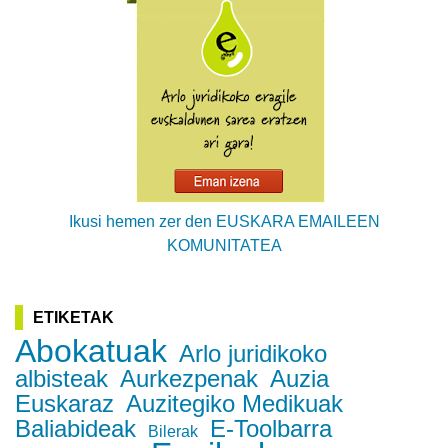
Ikusi hemen zer den EUSKARA EMAILEEN
KOMUNITATEA
ETIKETAK
Abokatuak
Arlo juridikoko
albisteak
Aurkezpenak
Auzia
Euskaraz
Auzitegiko Medikuak
Baliabideak
E-Toolbarra
Bilerak