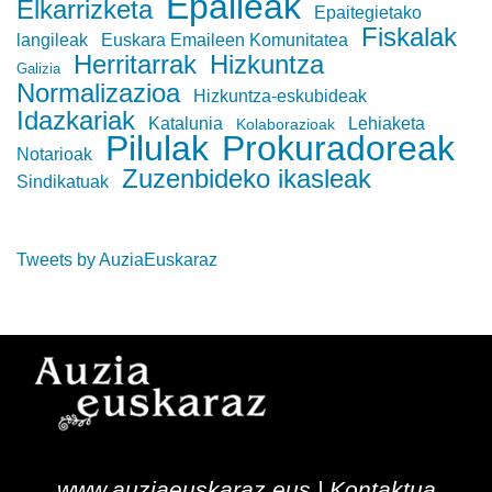
Epaileak
Elkarrizketa
Epaitegietako
Fiskalak
langileak
Euskara Emaileen Komunitatea
Herritarrak
Hizkuntza
Galizia
Normalizazioa
Hizkuntza-eskubideak
Idazkariak
Katalunia
Lehiaketa
Kolaborazioak
Pilulak
Prokuradoreak
Notarioak
Zuzenbideko ikasleak
Sindikatuak
Tweets by AuziaEuskaraz
www.auziaeuskaraz.eus |
Kontaktua