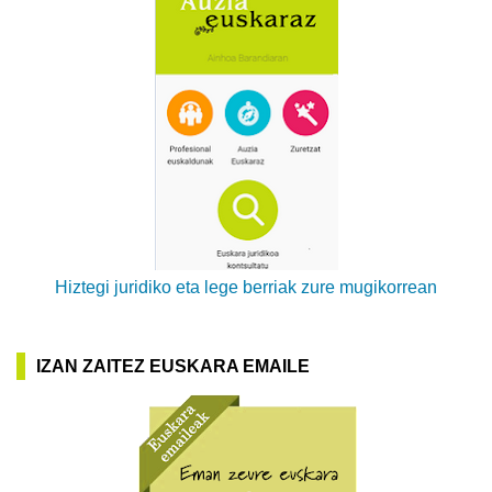
Hiztegi juridiko eta lege berriak zure mugikorrean
IZAN ZAITEZ EUSKARA EMAILE