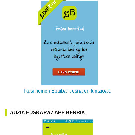
Ikusi hemen Epaibar tresnaren funtzioak.
AUZIA EUSKARAZ APP BERRIA