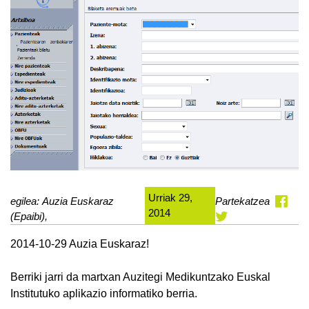
Urriak 29,
egilea: Auzia Euskaraz
Partekatzea
2014
(Epaibi),
2014-10-29 Auzia Euskaraz!
Berriki jarri da martxan Auzitegi Medikuntzako Euskal
Institutuko aplikazio informatiko berria.