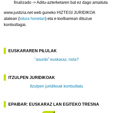
finalizado -> Aditu-azterketaren bat ez dago amaituta
www.justizia.net web guneko HIZTEGI JURIDIKOA
atalean (
lotura honetan
) eta e-toolbarrean dituzue
kontsultagai.
EUSKARAREN PILULAK
"asunto” euskaraz, nola?
ITZULPEN JURIDIKOAK
Itzulpen juridikoak kontsultatu
EPAIBAR: EUSKARAZ LAN EGITEKO TRESNA