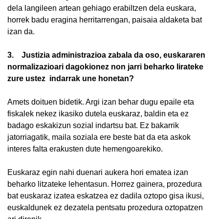
dela langileen artean gehiago erabiltzen dela euskara,
horrek badu eragina herritarrengan, paisaia aldaketa bat
izan da.
3. Justizia administrazioa zabala da oso, euskararen
normalizazioari dagokionez non jarri beharko lirateke
zure ustez indarrak une honetan?
Amets doituen bidetik. Argi izan behar dugu epaile eta
fiskalek nekez ikasiko dutela euskaraz, baldin eta ez
badago eskakizun sozial indartsu bat. Ez bakarrik
jatorriagatik, maila soziala ere beste bat da eta askok
interes falta erakusten dute hemengoarekiko.
Euskaraz egin nahi duenari aukera hori ematea izan
beharko litzateke lehentasun. Horrez gainera, prozedura
bat euskaraz izatea eskatzea ez dadila oztopo gisa ikusi,
euskaldunek ez dezatela pentsatu prozedura oztopatzen