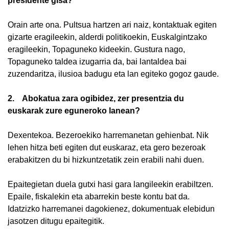
presidente gisa?
Orain arte ona. Pultsua hartzen ari naiz, kontaktuak egiten
gizarte eragileekin, alderdi politikoekin, Euskalgintzako
eragileekin, Topaguneko kideekin. Gustura nago,
Topaguneko taldea izugarria da, bai lantaldea bai
zuzendaritza, ilusioa badugu eta lan egiteko gogoz gaude.
2. Abokatua zara ogibidez, zer presentzia du
euskarak zure eguneroko lanean?
Dexentekoa. Bezeroekiko harremanetan gehienbat. Nik
lehen hitza beti egiten dut euskaraz, eta gero bezeroak
erabakitzen du bi hizkuntzetatik zein erabili nahi duen.
Epaitegietan duela gutxi hasi gara langileekin erabiltzen.
Epaile, fiskalekin eta abarrekin beste kontu bat da.
Idatzizko harremanei dagokienez, dokumentuak elebidun
jasotzen ditugu epaitegitik.