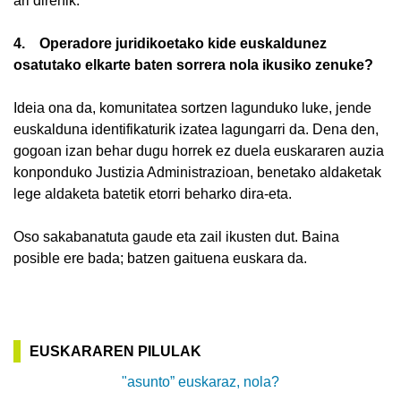
ari direnik.
4. Operadore juridikoetako kide euskaldunez
osatutako elkarte baten sorrera nola ikusiko zenuke?
Ideia ona da, komunitatea sortzen lagunduko luke, jende
euskalduna identifikaturik izatea lagungarri da. Dena den,
gogoan izan behar dugu horrek ez duela euskararen auzia
konponduko Justizia Administrazioan, benetako aldaketak
lege aldaketa batetik etorri beharko dira-eta.
Oso sakabanatuta gaude eta zail ikusten dut. Baina
posible ere bada; batzen gaituena euskara da.
EUSKARAREN PILULAK
"asunto” euskaraz, nola?