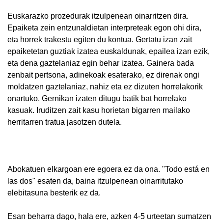
Euskarazko prozedurak itzulpenean oinarritzen dira.
Epaiketa zein entzunaldietan interpreteak egon ohi dira,
eta horrek trakestu egiten du kontua. Gertatu izan zait
epaiketetan guztiak izatea euskaldunak, epailea izan ezik,
eta dena gaztelaniaz egin behar izatea. Gainera bada
zenbait pertsona, adinekoak esaterako, ez direnak ongi
moldatzen gaztelaniaz, nahiz eta ez dizuten horrelakorik
onartuko. Gernikan izaten ditugu batik bat horrelako
kasuak. Iruditzen zait kasu horietan bigarren mailako
herritarren tratua jasotzen dutela.
Abokatuen elkargoan ere egoera ez da ona. "Todo está en
las dos" esaten da, baina itzulpenean oinarritutako
elebitasuna besterik ez da.
Esan beharra dago, hala ere, azken 4-5 urteetan sumatzen