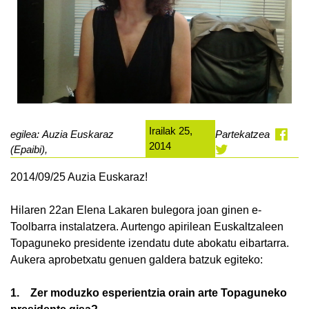
Irailak 25,
egilea: Auzia Euskaraz
Partekatzea
2014
(Epaibi),
2014/09/25 Auzia Euskaraz!
Hilaren 22an Elena Lakaren bulegora joan ginen e-
Toolbarra instalatzera. Aurtengo apirilean Euskaltzaleen
Topaguneko presidente izendatu dute abokatu eibartarra.
Aukera aprobetxatu genuen galdera batzuk egiteko:
1. Zer moduzko esperientzia orain arte Topaguneko