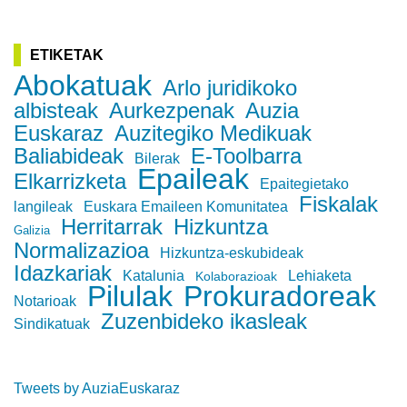
ETIKETAK
Abokatuak
Arlo juridikoko
albisteak
Aurkezpenak
Auzia
Euskaraz
Auzitegiko Medikuak
Baliabideak
E-Toolbarra
Bilerak
Epaileak
Elkarrizketa
Epaitegietako
Fiskalak
langileak
Euskara Emaileen Komunitatea
Herritarrak
Hizkuntza
Galizia
Normalizazioa
Hizkuntza-eskubideak
Idazkariak
Katalunia
Lehiaketa
Kolaborazioak
Pilulak
Prokuradoreak
Notarioak
Zuzenbideko ikasleak
Sindikatuak
Tweets by AuziaEuskaraz