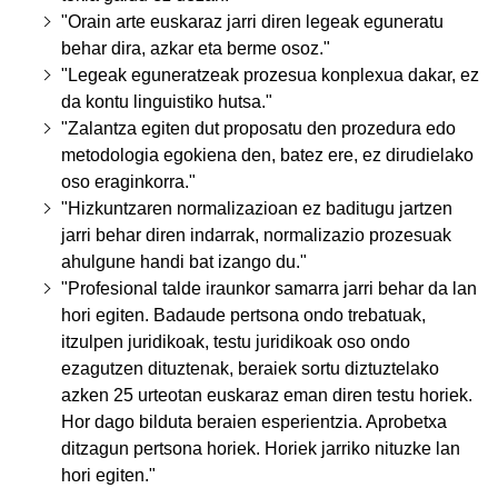
"Orain arte euskaraz jarri diren legeak eguneratu
behar dira, azkar eta berme osoz."
"Legeak eguneratzeak prozesua konplexua dakar, ez
da kontu linguistiko hutsa."
"Zalantza egiten dut proposatu den prozedura edo
metodologia egokiena den, batez ere, ez dirudielako
oso eraginkorra."
"Hizkuntzaren normalizazioan ez baditugu jartzen
jarri behar diren indarrak, normalizazio prozesuak
ahulgune handi bat izango du."
"Profesional talde iraunkor samarra jarri behar da lan
hori egiten. Badaude pertsona ondo trebatuak,
itzulpen juridikoak, testu juridikoak oso ondo
ezagutzen dituztenak, beraiek sortu diztuztelako
azken 25 urteotan euskaraz eman diren testu horiek.
Hor dago bilduta beraien esperientzia. Aprobetxa
ditzagun pertsona horiek. Horiek jarriko nituzke lan
hori egiten."