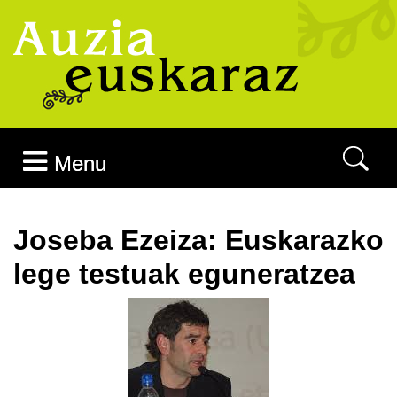
Joan edukira
Menu
Joseba Ezeiza: Euskarazko
lege testuak eguneratzea