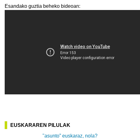
Esandako guztia beheko bideoan:
EUSKARAREN PILULAK
"asunto” euskaraz, nola?