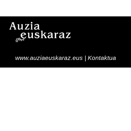
www.auziaeuskaraz.eus |
Kontaktua