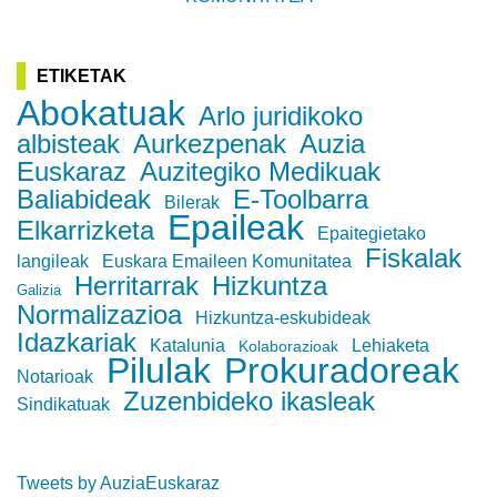
ETIKETAK
Abokatuak
Arlo juridikoko
albisteak
Aurkezpenak
Auzia
Euskaraz
Auzitegiko Medikuak
Baliabideak
E-Toolbarra
Bilerak
Epaileak
Elkarrizketa
Epaitegietako
Fiskalak
langileak
Euskara Emaileen Komunitatea
Herritarrak
Hizkuntza
Galizia
Normalizazioa
Hizkuntza-eskubideak
Idazkariak
Katalunia
Lehiaketa
Kolaborazioak
Pilulak
Prokuradoreak
Notarioak
Zuzenbideko ikasleak
Sindikatuak
Tweets by AuziaEuskaraz