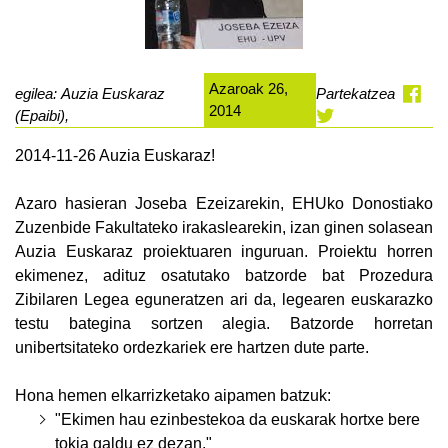
Azaroak 26,
egilea: Auzia Euskaraz
Partekatzea
2014
(Epaibi),
2014-11-26 Auzia Euskaraz!
Azaro hasieran Joseba Ezeizarekin, EHUko Donostiako
Zuzenbide Fakultateko irakaslearekin, izan ginen solasean
Auzia Euskaraz proiektuaren inguruan. Proiektu horren
ekimenez, adituz osatutako batzorde bat Prozedura
Zibilaren Legea eguneratzen ari da, legearen euskarazko
testu bategina sortzen alegia. Batzorde horretan
unibertsitateko ordezkariek ere hartzen dute parte.
Hona hemen elkarrizketako aipamen batzuk:
"Ekimen hau ezinbestekoa da euskarak hortxe bere
tokia galdu ez dezan."