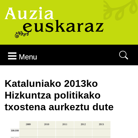
Joan edukira
Menu
Kataluniako 2013ko
Hizkuntza politikako
txostena aurkeztu dute