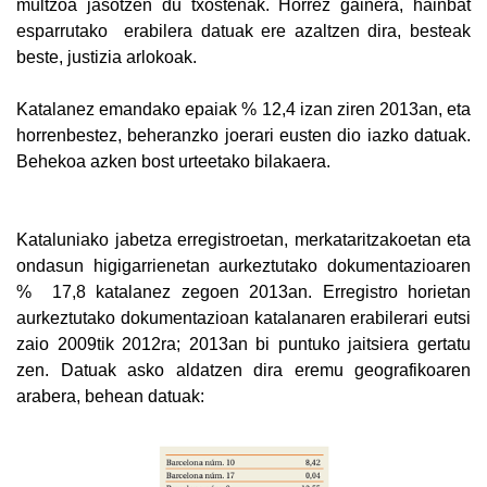
multzoa jasotzen du txostenak. Horrez gainera, hainbat
esparrutako erabilera datuak ere azaltzen dira, besteak
beste, justizia arlokoak.
Katalanez emandako epaiak % 12,4 izan ziren 2013an, eta
horrenbestez, beheranzko joerari eusten dio iazko datuak.
Behekoa azken bost urteetako bilakaera.
Kataluniako jabetza erregistroetan, merkataritzakoetan eta
ondasun higigarrienetan aurkeztutako dokumentazioaren
% 17,8 katalanez zegoen 2013an. Erregistro horietan
aurkeztutako dokumentazioan katalanaren erabilerari eutsi
zaio 2009tik 2012ra; 2013an bi puntuko jaitsiera gertatu
zen. Datuak asko aldatzen dira eremu geografikoaren
arabera, behean datuak: