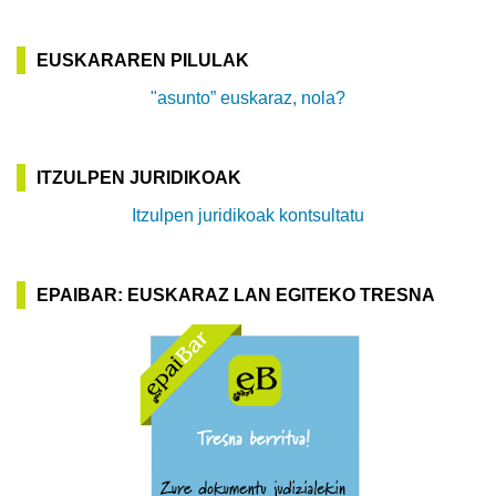
EUSKARAREN PILULAK
"asunto” euskaraz, nola?
ITZULPEN JURIDIKOAK
Itzulpen juridikoak kontsultatu
EPAIBAR: EUSKARAZ LAN EGITEKO TRESNA