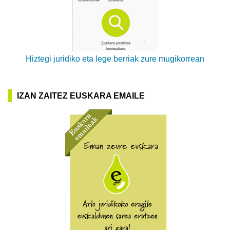
Hiztegi juridiko eta lege berriak zure mugikorrean
IZAN ZAITEZ EUSKARA EMAILE