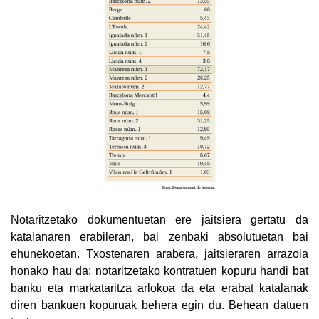
Notaritzetako dokumentuetan ere jaitsiera gertatu da
katalanaren erabileran, bai zenbaki absolutuetan bai
ehunekoetan. Txostenaren arabera, jaitsieraren arrazoia
honako hau da: notaritzetako kontratuen kopuru handi bat
banku eta markataritza arlokoa da eta erabat katalanak
diren bankuen kopuruak behera egin du. Behean datuen