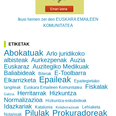
Ikusi hemen zer den EUSKARA EMAILEEN
KOMUNITATEA
ETIKETAK
Abokatuak
Arlo juridikoko
albisteak
Aurkezpenak
Auzia
Euskaraz
Auzitegiko Medikuak
Baliabideak
E-Toolbarra
Bilerak
Epaileak
Elkarrizketa
Epaitegietako
Fiskalak
langileak
Euskara Emaileen Komunitatea
Herritarrak
Hizkuntza
Galizia
Normalizazioa
Hizkuntza-eskubideak
Idazkariak
Katalunia
Lehiaketa
Kolaborazioak
Pilulak
Prokuradoreak
Notarioak