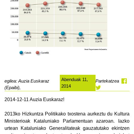
Abenduak 11,
egilea: Auzia Euskaraz
Partekatzea
2014
(Epaibi),
2014-12-11 Auzia Euskaraz!
2013ko Hizkuntza Politikako txostena aurkeztu du Kultura
Ministerioak Kataluniako Parlamentuan azaroan. Iazko
urtean Kataluniako Generalitateak gauzatutako ekintzen