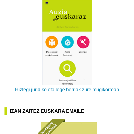
Hiztegi juridiko eta lege berriak zure mugikorrean
IZAN ZAITEZ EUSKARA EMAILE