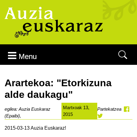
Joan edukira
Menu
Arartekoa: "Etorkizuna
alde daukagu"
Martxoak 13,
egilea: Auzia Euskaraz
Partekatzea
2015
(Epaibi),
2015-03-13 Auzia Euskaraz!