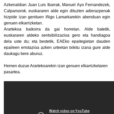
Azkenaldian Juan Luis Ibarrak, Manuel Ayo Fernandezek,
Calparsorok. euskararen alde egin dituzten adierazpenak
hizpide izan genituen Iñigo Lamarkarekin abenduan egin
genuen elkarrizketan.
Arartekoa baikorra da gai horretan. Alde batetik,
euskararen aldeko sentsibilizazioa gero eta handiagoa
dela uste du; eta bestetik, EAEko epaitegietan dauden
epaileen errotazioa azken urteetan txikitu izana gure alde
daukagu bere aburuz.
Hemen duzue Arartekoarekin izan genuen elkarrizketaren
pasartea.