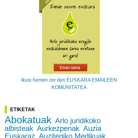
Ikusi hemen zer den EUSKARA EMAILEEN
KOMUNITATEA
ETIKETAK
Abokatuak
Arlo juridikoko
albisteak
Aurkezpenak
Auzia
Euskaraz
Auzitegiko Medikuak