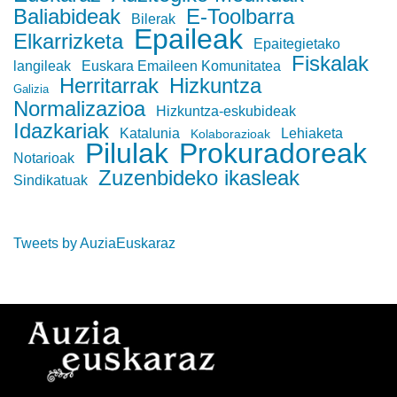
Baliabideak
E-Toolbarra
Bilerak
Epaileak
Elkarrizketa
Epaitegietako
Fiskalak
langileak
Euskara Emaileen Komunitatea
Herritarrak
Hizkuntza
Galizia
Normalizazioa
Hizkuntza-eskubideak
Idazkariak
Katalunia
Lehiaketa
Kolaborazioak
Pilulak
Prokuradoreak
Notarioak
Zuzenbideko ikasleak
Sindikatuak
Tweets by AuziaEuskaraz