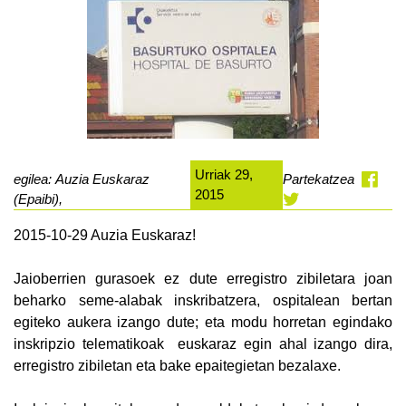
Urriak 29,
egilea: Auzia Euskaraz
Partekatzea
2015
(Epaibi),
2015-10-29 Auzia Euskaraz!
Jaioberrien gurasoek ez dute erregistro zibiletara joan
beharko seme-alabak inskribatzera, ospitalean bertan
egiteko aukera izango dute; eta modu horretan egindako
inskripzio telematikoak euskaraz egin ahal izango dira,
erregistro zibiletan eta bake epaitegietan bezalaxe.