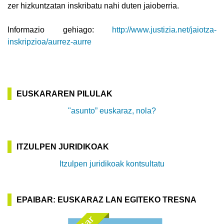
zer hizkuntzatan inskribatu nahi duten jaioberria.
Informazio gehiago:
http://www.justizia.net/jaiotza-
inskripzioa/aurrez-aurre
EUSKARAREN PILULAK
"asunto” euskaraz, nola?
ITZULPEN JURIDIKOAK
Itzulpen juridikoak kontsultatu
EPAIBAR: EUSKARAZ LAN EGITEKO TRESNA