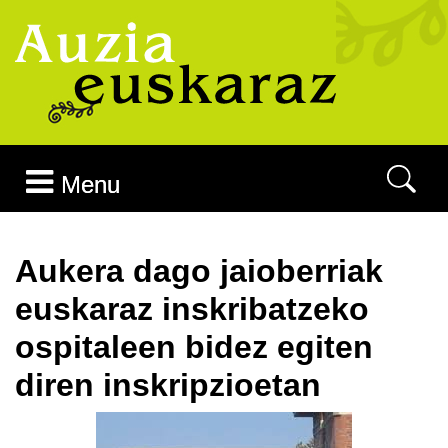
Joan edukira
Menu
Aukera dago jaioberriak
euskaraz inskribatzeko
ospitaleen bidez egiten
diren inskripzioetan