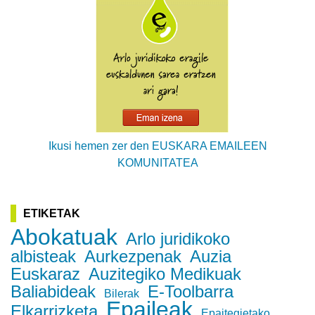
Ikusi hemen zer den EUSKARA EMAILEEN
KOMUNITATEA
ETIKETAK
Abokatuak
Arlo juridikoko
albisteak
Aurkezpenak
Auzia
Euskaraz
Auzitegiko Medikuak
Baliabideak
E-Toolbarra
Bilerak
Epaileak
Elkarrizketa
Epaitegietako