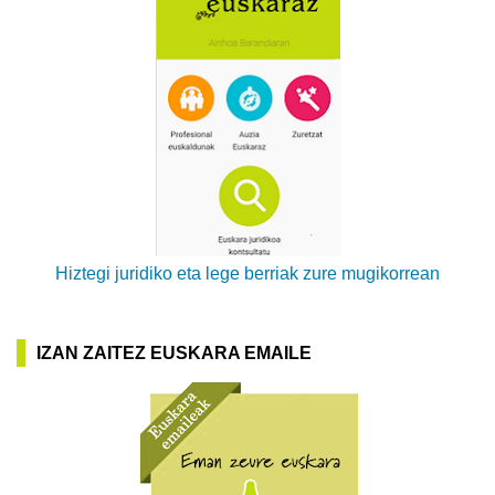
Hiztegi juridiko eta lege berriak zure mugikorrean
IZAN ZAITEZ EUSKARA EMAILE