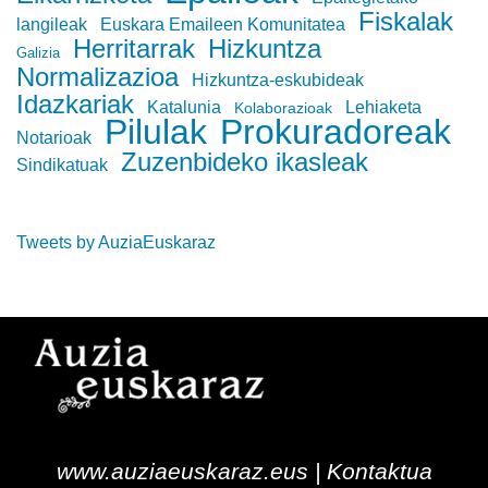
Fiskalak
langileak
Euskara Emaileen Komunitatea
Herritarrak
Hizkuntza
Galizia
Normalizazioa
Hizkuntza-eskubideak
Idazkariak
Katalunia
Lehiaketa
Kolaborazioak
Pilulak
Prokuradoreak
Notarioak
Zuzenbideko ikasleak
Sindikatuak
Tweets by AuziaEuskaraz
www.auziaeuskaraz.eus |
Kontaktua