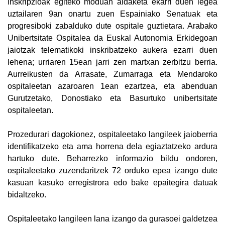
Inskripzioak egiteko moduan aldaketa ekarri duen legea
uztailaren 9an onartu zuen Espainiako Senatuak eta
progresiboki zabalduko dute ospitale guztietara. Arabako
Unibertsitate Ospitalea da Euskal Autonomia Erkidegoan
jaiotzak telematikoki inskribatzeko aukera ezarri duen
lehena; urriaren 15ean jarri zen martxan zerbitzu berria.
Aurreikusten da Arrasate, Zumarraga eta Mendaroko
ospitaleetan azaroaren 1ean ezartzea, eta abenduan
Gurutzetako, Donostiako eta Basurtuko unibertsitate
ospitaleetan.
Prozedurari dagokionez, ospitaleetako langileek jaioberria
identifikatzeko eta ama horrena dela egiaztatzeko ardura
hartuko dute. Beharrezko informazio bildu ondoren,
ospitaleetako zuzendaritzek 72 orduko epea izango dute
kasuan kasuko erregistrora edo bake epaitegira datuak
bidaltzeko.
Ospitaleetako langileen lana izango da gurasoei galdetzea