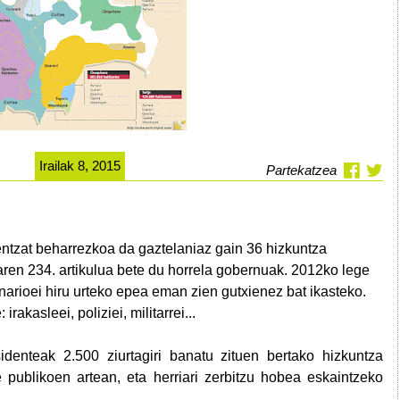
Irailak 8, 2015
Partekatzea
oentzat beharrezkoa da gaztelaniaz gain 36 hizkuntza
oaren 234. artikulua bete du horrela gobernuak. 2012ko lege
onarioei hiru urteko epea eman zien gutxienez bat ikasteko.
rakasleei, poliziei, militarrei...
identeak 2.500 ziurtagiri banatu zituen bertako hizkuntza
e publikoen artean, eta herriari zerbitzu hobea eskaintzeko