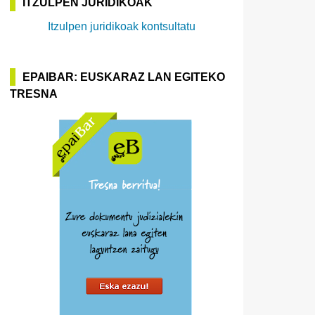
ITZULPEN JURIDIKOAK
Itzulpen juridikoak kontsultatu
EPAIBAR: EUSKARAZ LAN EGITEKO
TRESNA