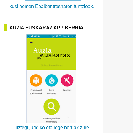
Ikusi hemen Epaibar tresnaren funtzioak.
AUZIA EUSKARAZ APP BERRIA
Hiztegi juridiko eta lege berriak zure