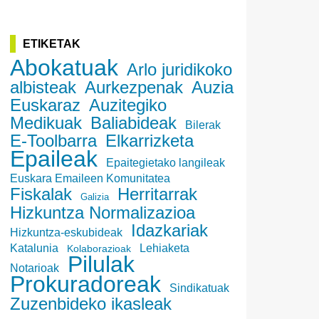
ETIKETAK
Abokatuak
Arlo juridikoko
albisteak
Aurkezpenak
Auzia
Euskaraz
Auzitegiko
Medikuak
Baliabideak
Bilerak
E-Toolbarra
Elkarrizketa
Epaileak
Epaitegietako langileak
Euskara Emaileen Komunitatea
Fiskalak
Herritarrak
Galizia
Hizkuntza Normalizazioa
Idazkariak
Hizkuntza-eskubideak
Katalunia
Lehiaketa
Kolaborazioak
Pilulak
Notarioak
Prokuradoreak
Sindikatuak
Zuzenbideko ikasleak