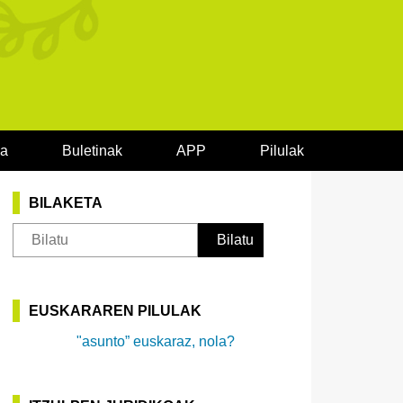
oa
Buletinak
APP
Pilulak
BILAKETA
EUSKARAREN PILULAK
"asunto” euskaraz, nola?