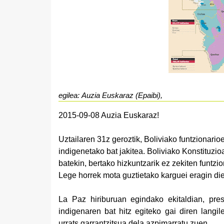
egilea: Auzia Euskaraz (Epaibi),
2015-09-08 Auzia Euskaraz!
Uztailaren 31z geroztik, Boliviako funtzionari
indigenetako bat jakitea. Boliviako Konstituzi
batekin, bertako hizkuntzarik ez zekiten funtzi
Lege horrek mota guztietako karguei eragin die: i
La Paz hiriburuan egindako ekitaldian, pres
indigenaren bat hitz egiteko gai diren langil
urrats garrantzitsua dela azpimarratu zuen.