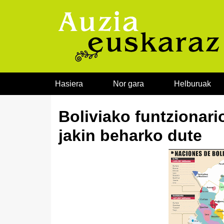
Joan edukira
Hasiera
Nor gara
Helburuak
Boliviako funtzionari
jakin beharko dute