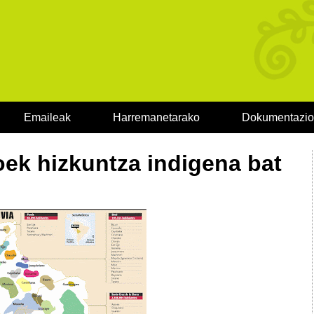
Emaileak
Harremanetarako
Dokumentazi
oek hizkuntza indigena bat