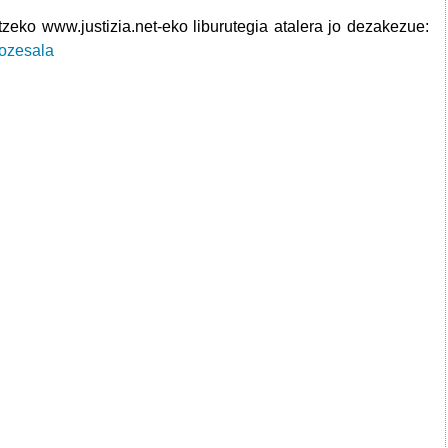
tzeko www.justizia.net-eko liburutegia atalera jo dezakezue:
rozesala