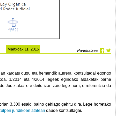
Martxoak 11, 2015
Partekatzea
ian kargatu dugu eta hemendik aurrera, kontsultagai egongo
koa, 1/2014 eta 4/2014 legeek egindako aldaketak barne
e Judiziala» ere deitu izan zaio lege horri; erreferentzia da
orian 3.300 esaldi baino gehiago gehitu dira. Lege horretako
tzulpen juridikoen atalean
daude kontsultagai.