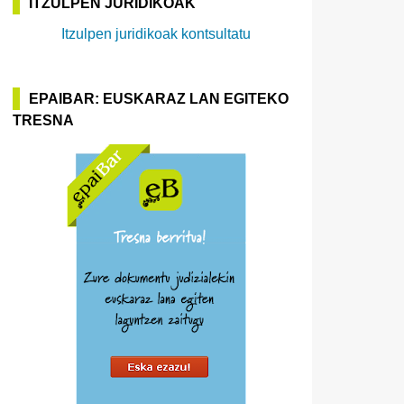
ITZULPEN JURIDIKOAK
Itzulpen juridikoak kontsultatu
EPAIBAR: EUSKARAZ LAN EGITEKO
TRESNA