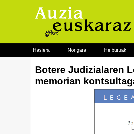
Joan edukira
Hasiera
Nor gara
Helburuak
Botere Judizialaren 
memorian kontsultag