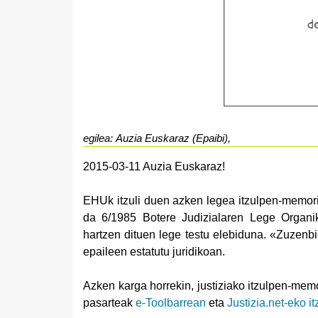
egilea: Auzia Euskaraz (Epaibi),
2015-03-11 Auzia Euskaraz!
EHUk itzuli duen azken legea itzulpen-memor
da 6/1985 Botere Judizialaren Lege Organi
hartzen dituen lege testu elebiduna. «Zuzenbid
epaileen estatutu juridikoan.
Azken karga horrekin, justiziako itzulpen-mem
pasarteak
e-Toolbarrean
eta
Justizia.net-eko i