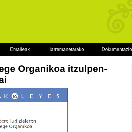
Emaileak
Harremanetarako
Dokumentazi
Lege Organikoa itzulpen-
ai