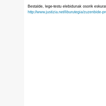
Bestalde, lege-testu elebidunak osorik eskura
http://www.justizia.net/liburutegia/zuzenbide-p