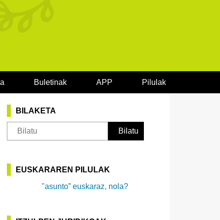
oa
Buletinak
APP
Pilulak
BILAKETA
EUSKARAREN PILULAK
"asunto” euskaraz, nola?