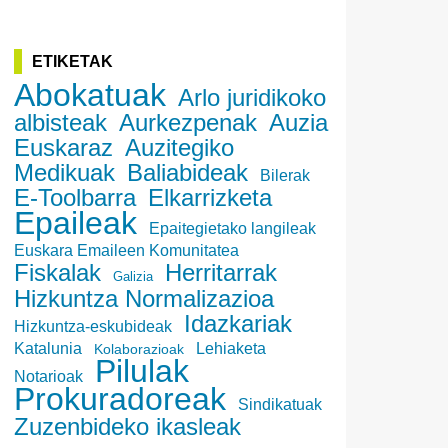
ETIKETAK
Abokatuak
Arlo juridikoko
albisteak
Aurkezpenak
Auzia
Euskaraz
Auzitegiko
Medikuak
Baliabideak
Bilerak
E-Toolbarra
Elkarrizketa
Epaileak
Epaitegietako langileak
Euskara Emaileen Komunitatea
Fiskalak
Herritarrak
Galizia
Hizkuntza Normalizazioa
Idazkariak
Hizkuntza-eskubideak
Katalunia
Lehiaketa
Kolaborazioak
Pilulak
Notarioak
Prokuradoreak
Sindikatuak
Zuzenbideko ikasleak