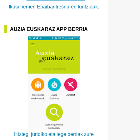
Ikusi hemen Epaibar tresnaren funtzioak.
AUZIA EUSKARAZ APP BERRIA
Hiztegi juridiko eta lege berriak zure