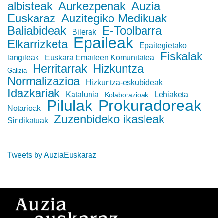
albisteak
Aurkezpenak
Auzia
Euskaraz
Auzitegiko Medikuak
Baliabideak
E-Toolbarra
Bilerak
Epaileak
Elkarrizketa
Epaitegietako
Fiskalak
langileak
Euskara Emaileen Komunitatea
Herritarrak
Hizkuntza
Galizia
Normalizazioa
Hizkuntza-eskubideak
Idazkariak
Katalunia
Lehiaketa
Kolaborazioak
Pilulak
Prokuradoreak
Notarioak
Zuzenbideko ikasleak
Sindikatuak
Tweets by AuziaEuskaraz