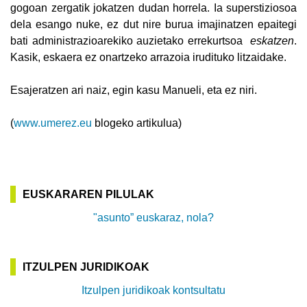
gogoan zergatik jokatzen dudan horrela. Ia superstiziosoa
dela esango nuke, ez dut nire burua imajinatzen epaitegi
bati administrazioarekiko auzietako errekurtsoa
eskatzen
.
Kasik, eskaera ez onartzeko arrazoia irudituko litzaidake.
Esajeratzen ari naiz, egin kasu Manueli, eta ez niri.
(
www.umerez.eu
blogeko artikulua)
EUSKARAREN PILULAK
"asunto” euskaraz, nola?
ITZULPEN JURIDIKOAK
Itzulpen juridikoak kontsultatu