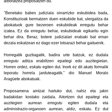
alboratzea proposatzen du.
"Benetako babes judiziala oinarrizko eskubidea bada,
Konstituzioak bermatzen duen eskubide bat, ulergaitza da
abokatuok gure bezeroen eskubideak erregutu behar
izatea. Ez da erregutu behar, eskubideak egikaritu egin
behar dira. Beraz, botere judizialari erabaki bat eman
dezala eskatzean ez dago ezer lotsarazi behar gaituenik.
Horregatik guztiagatik, badira urte batzuk, ez dudala
erregutu
aditza erabiltzen epaitegi edo auzitegietan.
Horren ordez,
eskatu
egiten dut. Inork ez dit akats formalik
leporatu horrela jarduteagatik." dio Manuel Moralo
Aragüete abokatuak.
Proposamena aintzat hartuko dut, nahiz eta jakin
badakidan kostako zaidala. Aitortzen dut epaitegi eta
auzitegien aurrean
erregutu
egiten dudala eta
administrazio-organoen aurrean, aldiz, eskatu. Ez dut