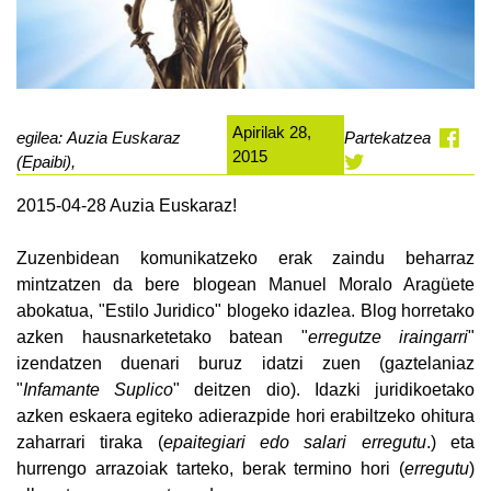
Apirilak 28,
egilea: Auzia Euskaraz
Partekatzea
2015
(Epaibi),
2015-04-28 Auzia Euskaraz!
Zuzenbidean komunikatzeko erak zaindu beharraz
mintzatzen da bere blogean Manuel Moralo Aragüete
abokatua, "Estilo Juridico" blogeko idazlea. Blog horretako
azken hausnarketetako batean "
erregutze iraingarri
"
izendatzen duenari buruz idatzi zuen (gaztelaniaz
"
Infamante Suplico
" deitzen dio). Idazki juridikoetako
azken eskaera egiteko adierazpide hori erabiltzeko ohitura
zaharrari tiraka (
epaitegiari edo salari erregutu
.) eta
hurrengo arrazoiak tarteko, berak termino hori (
erregutu
)