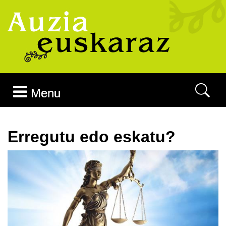
Joan edukira
Menu
Erregutu edo eskatu?