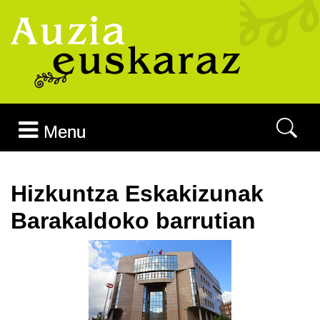
Joan edukira
Menu
Hizkuntza Eskakizunak
Barakaldoko barrutian