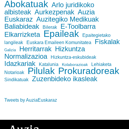
Abokatuak
Arlo juridikoko
albisteak
Aurkezpenak
Auzia
Euskaraz
Auzitegiko Medikuak
Baliabideak
E-Toolbarra
Bilerak
Epaileak
Elkarrizketa
Epaitegietako
Fiskalak
langileak
Euskara Emaileen Komunitatea
Herritarrak
Hizkuntza
Galizia
Normalizazioa
Hizkuntza-eskubideak
Idazkariak
Katalunia
Lehiaketa
Kolaborazioak
Pilulak
Prokuradoreak
Notarioak
Zuzenbideko ikasleak
Sindikatuak
Tweets by AuziaEuskaraz