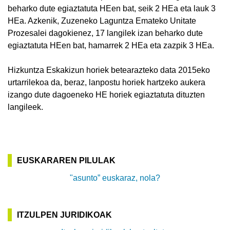
beharko dute egiaztatuta HEen bat, seik 2 HEa eta lauk 3
HEa. Azkenik, Zuzeneko Laguntza Emateko Unitate
Prozesalei dagokienez, 17 langilek izan beharko dute
egiaztatuta HEen bat, hamarrek 2 HEa eta zazpik 3 HEa.
Hizkuntza Eskakizun horiek betearazteko data 2015eko
urtarrilekoa da, beraz, lanpostu horiek hartzeko aukera
izango dute dagoeneko HE horiek egiaztatuta dituzten
langileek.
EUSKARAREN PILULAK
"asunto” euskaraz, nola?
ITZULPEN JURIDIKOAK