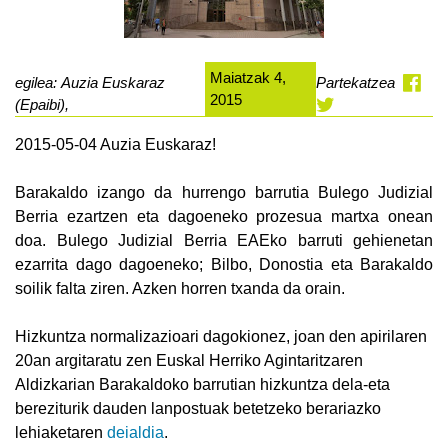
Maiatzak 4,
egilea: Auzia Euskaraz
Partekatzea
2015
(Epaibi),
2015-05-04 Auzia Euskaraz!
Barakaldo izango da hurrengo barrutia Bulego Judizial
Berria ezartzen eta dagoeneko prozesua martxa onean
doa. Bulego Judizial Berria EAEko barruti gehienetan
ezarrita dago dagoeneko; Bilbo, Donostia eta Barakaldo
soilik falta ziren. Azken horren txanda da orain.
Hizkuntza normalizazioari dagokionez, joan den apirilaren
20an argitaratu zen Euskal Herriko Agintaritzaren
Aldizkarian Barakaldoko barrutian hizkuntza dela-eta
bereziturik dauden lanpostuak betetzeko berariazko
lehiaketaren
deialdia
.