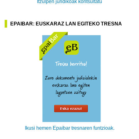
Itzulpen juridikoak kontsultatu
EPAIBAR: EUSKARAZ LAN EGITEKO TRESNA
Ikusi hemen Epaibar tresnaren funtzioak.