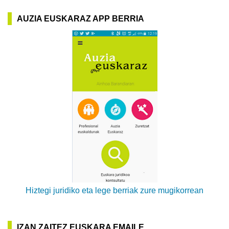
AUZIA EUSKARAZ APP BERRIA
Hiztegi juridiko eta lege berriak zure mugikorrean
IZAN ZAITEZ EUSKARA EMAILE