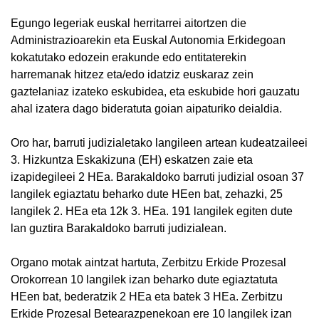
Egungo legeriak euskal herritarrei aitortzen die
Administrazioarekin eta Euskal Autonomia Erkidegoan
kokatutako edozein erakunde edo entitaterekin
harremanak hitzez eta/edo idatziz euskaraz zein
gaztelaniaz izateko eskubidea, eta eskubide hori gauzatu
ahal izatera dago bideratuta goian aipaturiko deialdia.
Oro har, barruti judizialetako langileen artean kudeatzaileei
3. Hizkuntza Eskakizuna (EH) eskatzen zaie eta
izapidegileei 2 HEa. Barakaldoko barruti judizial osoan 37
langilek egiaztatu beharko dute HEen bat, zehazki, 25
langilek 2. HEa eta 12k 3. HEa. 191 langilek egiten dute
lan guztira Barakaldoko barruti judizialean.
Organo motak aintzat hartuta, Zerbitzu Erkide Prozesal
Orokorrean 10 langilek izan beharko dute egiaztatuta
HEen bat, bederatzik 2 HEa eta batek 3 HEa. Zerbitzu
Erkide Prozesal Betearazpenekoan ere 10 langilek izan