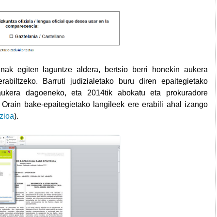
penak egiten laguntze aldera, bertsio berri honekin aukera
rabiltzeko. Barruti judizialetako buru diren epaitegietako
 aukera dagoeneko, eta 2014tik abokatu eta prokuradore
 Orain bake-epaitegietako langileek ere erabili ahal izango
azioa
).