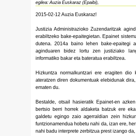
egilea: Auzia Euskaraz (Epaibi),
2015-02-12 Auzia Euskaraz!
Justizia Administrazioko Zuzendaritzak agin
erabiltzeko bake-epaitegietan. Epainet sistema
dutena. 2014a baino lehen bake-epaitegi as
aginduaren bidez lortu zen justiziako la
informatiko bakar eta bateratua erabiltzea.
Hizkuntza normalkuntzari ere eragiten dio 
ateratzen diren dokumentuak elebidunak dira,
ematen du.
Bestalde, otsail hasieratik Epainet-en azken
bertsio berri horrek aldaketa batzuk ere ekarr
galdetu egingo zaio agerraldian zein hizkun
funtzionamendua hobetu nahi da, izan ere, herr
nahi badu interprete zerbitzua prest izango da,