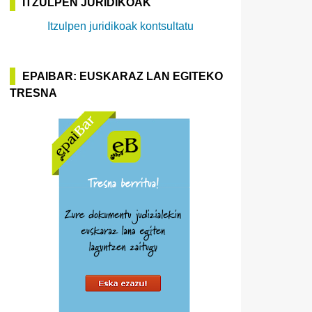
ITZULPEN JURIDIKOAK
Itzulpen juridikoak kontsultatu
EPAIBAR: EUSKARAZ LAN EGITEKO
TRESNA