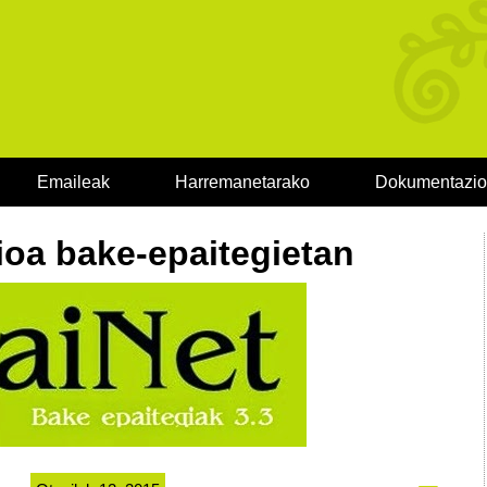
Emaileak
Harremanetarako
Dokumentazi
ioa bake-epaitegietan