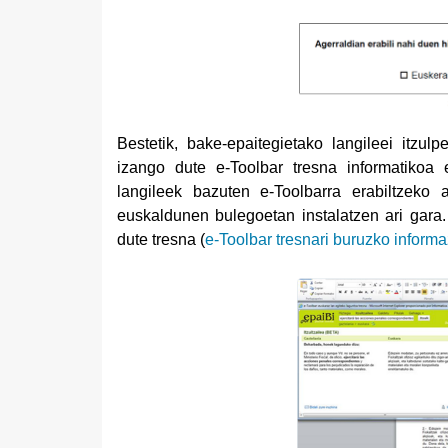
Bestetik, bake-epaitegietako langileei itzul
izango dute e-Toolbar tresna informatikoa e
langileek bazuten e-Toolbarra erabiltzeko
euskaldunen bulegoetan instalatzen ari gara.
dute tresna (
e-Toolbar tresnari buruzko inform