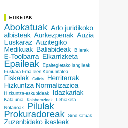
ETIKETAK
Abokatuak
Arlo juridikoko
albisteak
Aurkezpenak
Auzia
Euskaraz
Auzitegiko
Medikuak
Baliabideak
Bilerak
E-Toolbarra
Elkarrizketa
Epaileak
Epaitegietako langileak
Euskara Emaileen Komunitatea
Fiskalak
Herritarrak
Galizia
Hizkuntza Normalizazioa
Idazkariak
Hizkuntza-eskubideak
Katalunia
Lehiaketa
Kolaborazioak
Pilulak
Notarioak
Prokuradoreak
Sindikatuak
Zuzenbideko ikasleak