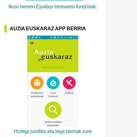
Ikusi hemen Epaibar tresnaren funtzioak.
AUZIA EUSKARAZ APP BERRIA
Hiztegi juridiko eta lege berriak zure