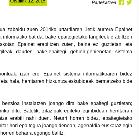
Otsailak 12, 2015
Partekatzea
dua zabaldu zuen 2014ko urtarrilaren 1etik aurrera Epainet
 informatiko bat da, bake epaitegietako langileek erabiltzen
kotan Epainet erabiltzen zuten, baina ez guztietan, eta
ngileak dauden bake-epaitegi gehien-gehienetan sistema
kontuak, izan ere, Epainet sistema informatikoaren bidez
 eta hala, herritarren hizkuntza eskubideak bermatzeko bide
 bertsioa instalatzen joango dira bake epaitegi guztietan;
iko ditu. Batetik, zitazioak egiteko eginbidean herritarrari
tza erabili nahi duen. Neurri horren bidez, epaitegietako
itar hori epaitegira joango denean, agerraldia euskaraz egin
 horren beharra egongo balitz.