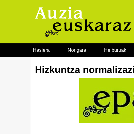
Joan edukira
Hasiera
Nor gara
Helburuak
Hizkuntza normalizaz