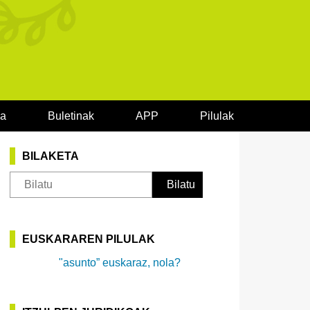
oa
Buletinak
APP
Pilulak
BILAKETA
EUSKARAREN PILULAK
"asunto” euskaraz, nola?