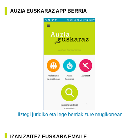
AUZIA EUSKARAZ APP BERRIA
Hiztegi juridiko eta lege berriak zure mugikorrean
IZAN ZAITEZ EUSKARA EMAILE