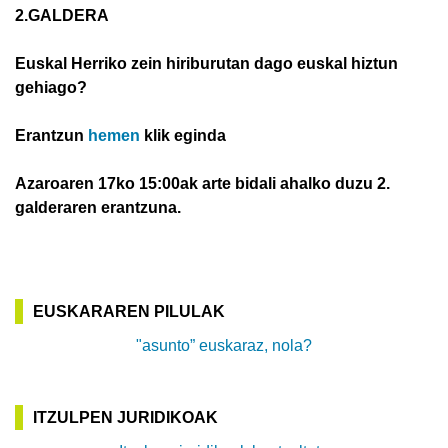
2.GALDERA
Euskal Herriko zein hiriburutan dago euskal hiztun
gehiago?
Erantzun
hemen
klik eginda
Azaroaren 17ko 15:00ak arte bidali ahalko duzu 2.
galderaren erantzuna.
EUSKARAREN PILULAK
"asunto” euskaraz, nola?
ITZULPEN JURIDIKOAK