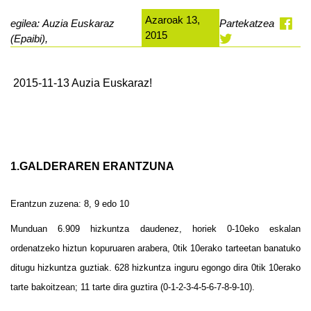
Azaroak 13,
egilea: Auzia Euskaraz
Partekatzea
2015
(Epaibi),
2015-11-13 Auzia Euskaraz!
1.GALDERAREN ERANTZUNA
Erantzun zuzena: 8, 9 edo 10
Munduan 6.909 hizkuntza daudenez, horiek 0-10eko eskalan
ordenatzeko hiztun kopuruaren arabera, 0tik 10erako tarteetan banatuko
ditugu hizkuntza guztiak. 628 hizkuntza inguru egongo dira 0tik 10erako
tarte bakoitzean; 11 tarte dira guztira (0-1-2-3-4-5-6-7-8-9-10).