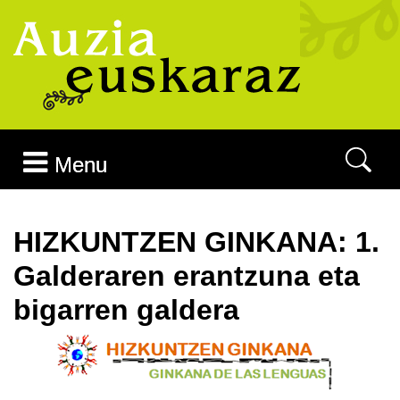
Joan edukira
Menu
HIZKUNTZEN GINKANA: 1.
Galderaren erantzuna eta
bigarren galdera