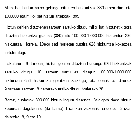
Milioi bat hiztun baino gehiago dituzten hizkuntzak 389 omen dira, eta
100.000 eta milioi bat hiztun artekoak, 895.
Hiztun gehien dituztenen tartean sartuko ditugu milioi bat hiztunetik gora
dituzten hizkuntza guztiak (389) eta 100.000-1.000.000 hiztundun 239
hizkuntza. Horrela, 10eko zati horretan guztira 628 hizkuntza kokatzea
lortuko dugu.
Eskalaren 9. tartean, hiztun gehien dituzten hurrengo 628 hizkuntzak
sartuko ditugu. 10. tartean sartu ez ditugun 100.000-1.000.000
hiztundun 656 hizkuntza geratzen zaizkigu, eta denak ez direnez
9.tartean sartzen, 8. tarterako utziko ditugu horietako 28.
Beraz, euskarak 800.000 hiztun inguru dituenez, 8tik gora dago hiztun
kopuruari dagokionez (8a barne). Erantzun zuzenak, ondorioz, 3 izan
daitezke: 8, 9 eta 10