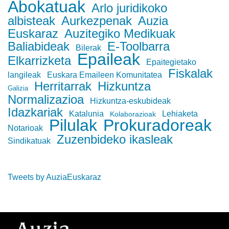
Abokatuak
Arlo juridikoko
albisteak
Aurkezpenak
Auzia
Euskaraz
Auzitegiko Medikuak
Baliabideak
E-Toolbarra
Bilerak
Epaileak
Elkarrizketa
Epaitegietako
Fiskalak
langileak
Euskara Emaileen Komunitatea
Herritarrak
Hizkuntza
Galizia
Normalizazioa
Hizkuntza-eskubideak
Idazkariak
Katalunia
Lehiaketa
Kolaborazioak
Pilulak
Prokuradoreak
Notarioak
Zuzenbideko ikasleak
Sindikatuak
Tweets by AuziaEuskaraz