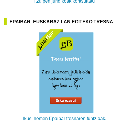
Itzulpen juridikoak kontsultatu
EPAIBAR: EUSKARAZ LAN EGITEKO TRESNA
Ikusi hemen Epaibar tresnaren funtzioak.