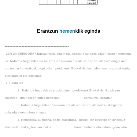
Erantzun
hemen
klik eginda
------------------------------------------
ZER DA ERRIGORA? Euskal Herria oinarri eta elkarlana lanabes dituen ekimen herritarra
da. Nafarroa hegoaldea du ardatz eta "euskara ofiziala ez den zonaldean" eragin nahi
du, eremu horretakoak propio diren produktuei Euskal Herrian bidea emanaz, euskaratik,
euskararako eta euskaraz.
HELBURUAK:
1.
Nafarroa hegoaldeak propio dituen produktuak Euskal Herriko plazan
kokatzea, urrunekoen ordez bertokoak kontsumitu ditzagun.
2.
Nafarroa hegoaldean "euskara ofiziala ez den zonaldeko" euskalgintzari
bultzada ekonomikoa ematea.
3.
Herrigintza, auzolana, nazio-eraikuntza. "betiko" lan kolektiboan oinarrituz
ekarpentxo bat egitea, lan molde honen beharra eta indarra goraipatuz.