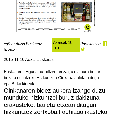
Azaroak 10,
egilea: Auzia Euskaraz
Partekatzea
2015
(Epaibi),
2015-11-10 Auzia Euskaraz!
Euskararen Eguna hurbiltzen ari zaigu eta hura behar
bezala ospatzeko Hizkuntzen Ginkana antolatu dugu
epaiBi-ko kideok.
Ginkanaren bidez aukera izango duzu
munduko hizkuntzei buruz dakizuna
erakusteko, bai eta etxean ditugun
hizkuntzez zertxobait gehiago ikasteko