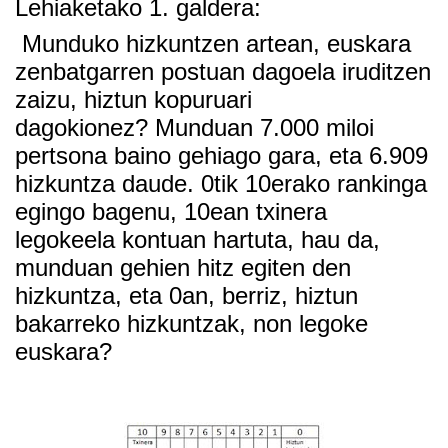
Lehiaketako 1. gal
dera:
Munduko hizkuntzen artean, euskara
zenbatgarren postuan dagoela iruditzen
zaizu, hiztun kopuruari
dagokionez?
Munduan 7.000 miloi
pertsona baino gehiago gara, eta 6.909
hizkuntza daude. 0tik 10erako rankinga
egingo bagenu, 10ean txinera
legokeela kontuan hartuta, hau da,
munduan gehien hitz egiten den
hizkuntza, eta 0an, berriz, hiztun
bakarreko hizkuntzak, non legoke
euskara?