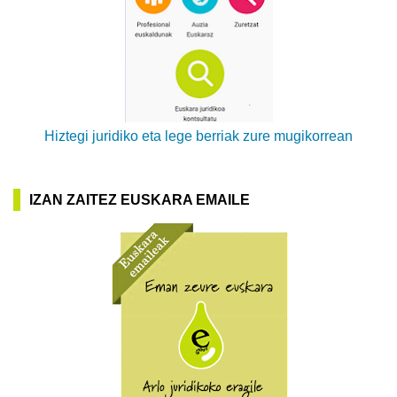
Hiztegi juridiko eta lege berriak zure mugikorrean
IZAN ZAITEZ EUSKARA EMAILE