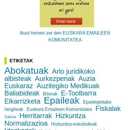
Ikusi hemen zer den EUSKARA EMAILEEN
KOMUNITATEA
ETIKETAK
Abokatuak
Arlo juridikoko
albisteak
Aurkezpenak
Auzia
Euskaraz
Auzitegiko Medikuak
Baliabideak
E-Toolbarra
Bilerak
Epaileak
Elkarrizketa
Epaitegietako
Fiskalak
langileak
Euskara Emaileen Komunitatea
Herritarrak
Hizkuntza
Galizia
Normalizazioa
Hizkuntza-eskubideak