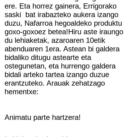
ere. Eta horrez gainera, Errigorako
saski bat irabazteko aukera izango
duzu, Nafarroa hegoaldeko produktu
goxo-goxoez betea!
Hiru aste iraungo
du lehiaketak, azaroaren 10etik
abenduaren 1era. Astean bi galdera
bidaliko ditugu astearte eta
ostegunetan, eta hurrengo galdera
bidali arteko tartea izango duzue
erantzuteko. Arauak zehatzago
hementxe:
Animatu parte hartzera!