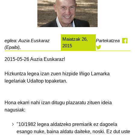
Maiatzak 26,
egilea: Auzia Euskaraz
Partekatzea
2015
(Epaibi),
2015-05-26 Auzia Euskaraz!
Hizkuntza legea izan zuen hizpide Iñigo Lamarka
legelariak Udaltop topaketan.
Hona ekarri nahi izan ditugu plazaratu zituen ideia
nagusiak:
"10/1982 legea aldatzeko premiarik ez dagoela
esango nuke, baina aldatu daiteke, noski. Ez dut uste