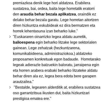
premiazkoa denik lege hori aldatzea. Erabilera
sustatzea, bai, ordea, baita lege horretatik eratorri
den
araudia behar bezala aplikatzea
, oraindik ez
delako behar bezala garatu. Lege horretan aitortzen
diren hizkuntza eskubideak ez dira bermatzen eta
horrek lehentasuna izan beharko luke."
"Euskararen oinarrizko legea aldatu aurretik,
balioespena
egin beharko litzake lege sektorialen
gainean. Lege zehatzak (hezkuntzarena,
komunikabideena, administraziokoa.) aldatzeko
proposamen konkretuak egon badaude. Horretarako
legeak adierazle batzuekin baloratu, jarraipena egin
eta horren arabera erabaki beharko litzateke aldatu
behar diren ala ez, legea bera edota bere garapen
arautzailea."
"Bestalde, legearen alderditik at, erabilera sustatzea
oso garrantzitsua ikusten dut, baita hizkuntzari
prestigioa ematea ere."