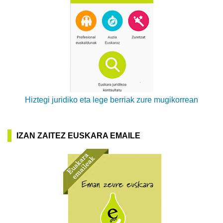
Hiztegi juridiko eta lege berriak zure mugikorrean
IZAN ZAITEZ EUSKARA EMAILE