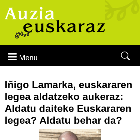
Joan edukira
Menu
Iñigo Lamarka, euskararen
legea aldatzeko aukeraz:
Aldatu daiteke Euskararen
legea? Aldatu behar da?