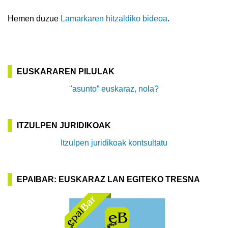
Hemen duzue
Lamarkaren hitzaldiko bideoa
.
EUSKARAREN PILULAK
"asunto” euskaraz, nola?
ITZULPEN JURIDIKOAK
Itzulpen juridikoak kontsultatu
EPAIBAR: EUSKARAZ LAN EGITEKO TRESNA