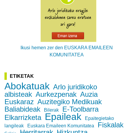
Ikusi hemen zer den EUSKARA EMAILEEN
KOMUNITATEA
ETIKETAK
Abokatuak
Arlo juridikoko
albisteak
Aurkezpenak
Auzia
Euskaraz
Auzitegiko Medikuak
Baliabideak
E-Toolbarra
Bilerak
Epaileak
Elkarrizketa
Epaitegietako
Fiskalak
langileak
Euskara Emaileen Komunitatea
Herritarrak
Hizkuntza