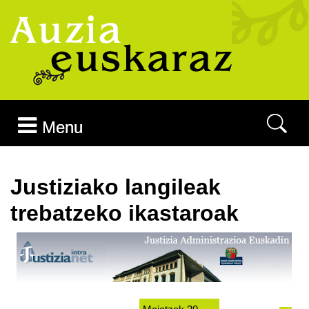
Joan edukira
Menu
Justiziako langileak
trebatzeko ikastaroak