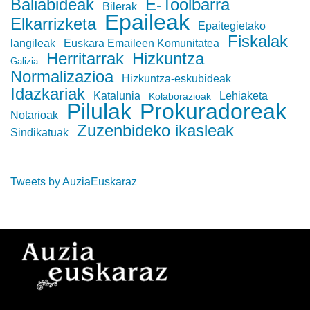
Baliabideak
E-Toolbarra
Bilerak
Epaileak
Elkarrizketa
Epaitegietako
Fiskalak
langileak
Euskara Emaileen Komunitatea
Herritarrak
Hizkuntza
Galizia
Normalizazioa
Hizkuntza-eskubideak
Idazkariak
Katalunia
Lehiaketa
Kolaborazioak
Pilulak
Prokuradoreak
Notarioak
Zuzenbideko ikasleak
Sindikatuak
Tweets by AuziaEuskaraz