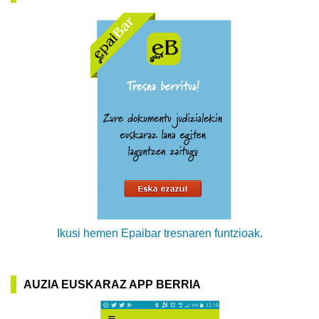
Ikusi hemen Epaibar tresnaren funtzioak.
AUZIA EUSKARAZ APP BERRIA