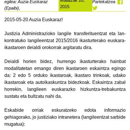
Maiatzak 20,
egilea: Auzia Euskaraz
Partekatzea
2015
(Epaibi),
2015-05-20 Auzia Euskaraz!
Justizia Administrazioko langile transferituentzat eta lan-
kontratuko langileentzat 2015/2016 ikasturterako euskara-
ikastaroen deialdi orokorrak argitaratu dira.
Deialdi horien bidez, hurrengo ikasturterako hainbat
modalitatetan emango diren ikastaroen eskaintza egingo
da: 2 edo 5 orduko ikastaroak, ikastaro trinkoak, udako
ikastaroak eta autoikaskuntza bidezkoak. Eskaintza zabal
horrekin, langileen euskarazko hizkuntza-trebakuntza
sustatu eta bultzatu nahi da.
Eskabide orriak eskuratzeko edota informazio
gehiagorako, jo justiziako intranetera (langileentzat sarbide
mugatua):