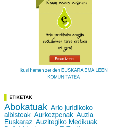
Ikusi hemen zer den EUSKARA EMAILEEN
KOMUNITATEA
ETIKETAK
Abokatuak
Arlo juridikoko
albisteak
Aurkezpenak
Auzia
Euskaraz
Auzitegiko Medikuak