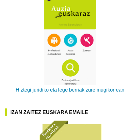
Hiztegi juridiko eta lege berriak zure mugikorrean
IZAN ZAITEZ EUSKARA EMAILE