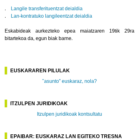
.
Langile transferituentzat deialdia
.
Lan-kontratuko langileentzat deialdia
Eskabideak aurkezteko epea maiatzaren 19tik 29ra
bitartekoa da, egun biak barne.
EUSKARAREN PILULAK
"asunto” euskaraz, nola?
ITZULPEN JURIDIKOAK
Itzulpen juridikoak kontsultatu
EPAIBAR: EUSKARAZ LAN EGITEKO TRESNA