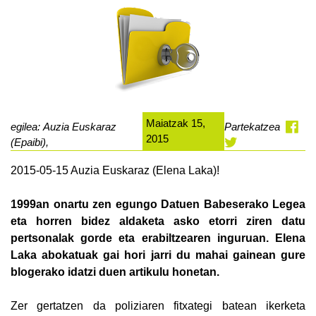
Maiatzak 15,
egilea: Auzia Euskaraz
Partekatzea
2015
(Epaibi),
2015-05-15 Auzia Euskaraz (Elena Laka)!
1999an onartu zen egungo Datuen Babeserako Legea
eta horren bidez aldaketa asko etorri ziren datu
pertsonalak gorde eta erabiltzearen inguruan. Elena
Laka abokatuak gai hori jarri du mahai gainean gure
blogerako idatzi duen artikulu honetan.
Zer gertatzen da poliziaren fitxategi batean ikerketa