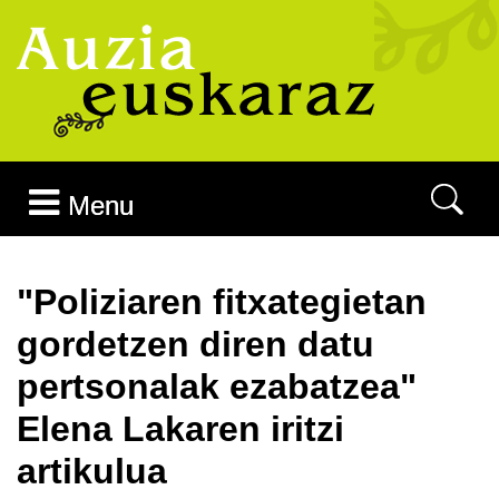
Joan edukira
Menu
"Poliziaren fitxategietan
gordetzen diren datu
pertsonalak ezabatzea"
Elena Lakaren iritzi
artikulua