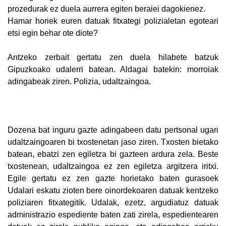
prozedurak ez duela aurrera egiten beraiei dagokienez.
Hamar horiek euren datuak fitxategi polizialetan egoteari
etsi egin behar ote diote?
Antzeko zerbait gertatu zen duela hilabete batzuk
Gipuzkoako udalerri batean. Aldagai batekin: morroiak
adingabeak ziren. Polizia, udaltzaingoa.
Dozena bat inguru gazte adingabeen datu pertsonal ugari
udaltzaingoaren bi txostenetan jaso ziren. Txosten bietako
batean, ebatzi zen egiletza bi gazteen ardura zela. Beste
txostenean, udaltzaingoa ez zen egiletza argitzera iritxi.
Egile gertatu ez zen gazte horietako baten gurasoek
Udalari eskatu zioten bere oinordekoaren datuak kentzeko
poliziaren fitxategitik. Udalak, ezetz, argudiatuz datuak
administrazio espediente baten zati zirela, espedientearen