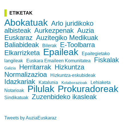
ETIKETAK
Abokatuak
Arlo juridikoko
albisteak
Aurkezpenak
Auzia
Euskaraz
Auzitegiko Medikuak
Baliabideak
E-Toolbarra
Bilerak
Epaileak
Elkarrizketa
Epaitegietako
Fiskalak
langileak
Euskara Emaileen Komunitatea
Herritarrak
Hizkuntza
Galizia
Normalizazioa
Hizkuntza-eskubideak
Idazkariak
Katalunia
Lehiaketa
Kolaborazioak
Pilulak
Prokuradoreak
Notarioak
Zuzenbideko ikasleak
Sindikatuak
Tweets by AuziaEuskaraz