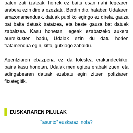
baten zati izateak, horrek ez baitu esan nahi legearen
arabera ezin direla ezeztatu. Berdin dio, halaber, Udalaren
arrazonamenduak, datuak publiko egingo ez direla, gauza
bat baita datuak tratatzea, eta beste gauza bat datuak
zabaltzea. Kasu honetan, legeak ezabatzeko aukera
aurreikusten badu, Udalak ezin du datu horien
tratamendua egin, kitto, gutxiago zabaldu.
Agentziaren ebazpena ez da loteslea erakundeekiko,
baina kasu honetan, Udalak men egitea erabaki zuen, eta
adingabearen datuak ezabatu egin zituen poliziaren
fitxategitik.
EUSKARAREN PILULAK
"asunto” euskaraz, nola?