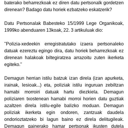
baterako beharrezkoak ez diren datu pertsonalk gordetzen
direnean? Badago datu horiek ezbatzeko eskatzerik?
Datu Pertsonalak Babesteko 15/1999 Lege Organikoak,
1999ko abenduaren 13koak, 22. 3 artikuluak dio:
"Polizia-xedeekin erregistratutako izaera pertsonaleko
datuak ezereztu egingo dira, datu horiek beharrezkoak ez
direnean halakoak biltegiratzea arrazoitu zuten ikerketa
egiteko."
Demagun herrian istilu batzuk izan direla (izan apurketa,
irainak, lesioak...) eta, poliziak istilu inguruan zebiltzan
hamabi morroiri datuak hartu diezkiela. Demagun
poliziaren txostenean hamabi morroi horien datu guztiak
azaltzen direla istilu-egile balizko moduan. Demagun
poliziak ikerketa egin ondoren, zantzuak daudela
ondorioztatzeko bi lagun baino ez direla delitugileak.
Demagun gainerako hamar pertsonak ikusten dutela