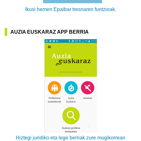
Ikusi hemen Epaibar tresnaren funtzioak.
AUZIA EUSKARAZ APP BERRIA
Hiztegi juridiko eta lege berriak zure mugikorrean