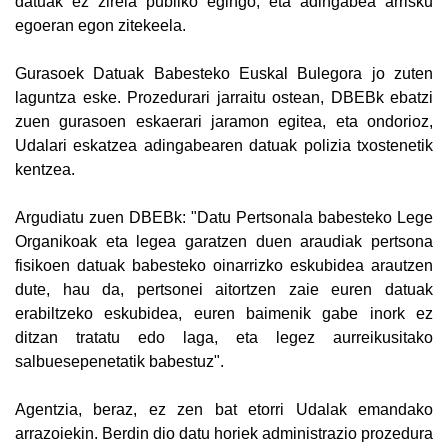
datuak ez zirela publiko egingo, eta adingabea arrisku
egoeran egon zitekeela.
Gurasoek Datuak Babesteko Euskal Bulegora jo zuten
laguntza eske. Prozedurari jarraitu ostean, DBEBk ebatzi
zuen gurasoen eskaerari jaramon egitea, eta ondorioz,
Udalari eskatzea adingabearen datuak polizia txostenetik
kentzea.
Argudiatu zuen DBEBk: "Datu Pertsonala babesteko Lege
Organikoak eta legea garatzen duen araudiak pertsona
fisikoen datuak babesteko oinarrizko eskubidea arautzen
dute, hau da, pertsonei aitortzen zaie euren datuak
erabiltzeko eskubidea, euren baimenik gabe inork ez
ditzan tratatu edo laga, eta legez aurreikusitako
salbuesepenetatik babestuz".
Agentzia, beraz, ez zen bat etorri Udalak emandako
arrazoiekin. Berdin dio datu horiek administrazio prozedura