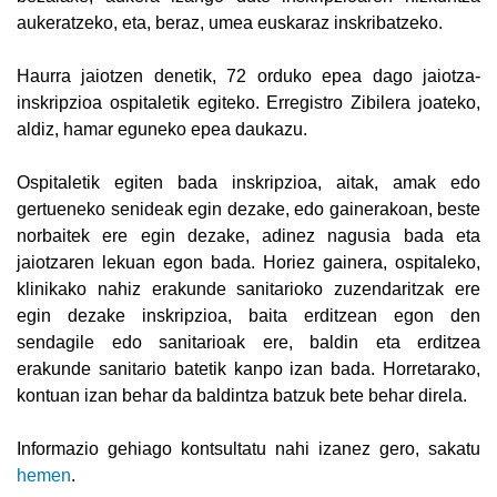
aukeratzeko, eta, beraz, umea euskaraz inskribatzeko.
Haurra jaiotzen denetik, 72 orduko epea dago jaiotza-
inskripzioa ospitaletik egiteko. Erregistro Zibilera joateko,
aldiz, hamar eguneko epea daukazu.
Ospitaletik egiten bada inskripzioa, aitak, amak edo
gertueneko senideak egin dezake, edo gainerakoan, beste
norbaitek ere egin dezake, adinez nagusia bada eta
jaiotzaren lekuan egon bada. Horiez gainera, ospitaleko,
klinikako nahiz erakunde sanitarioko zuzendaritzak ere
egin dezake inskripzioa, baita erditzean egon den
sendagile edo sanitarioak ere, baldin eta erditzea
erakunde sanitario batetik kanpo izan bada. Horretarako,
kontuan izan behar da baldintza batzuk bete behar direla.
Informazio gehiago kontsultatu nahi izanez gero, sakatu
hemen
.