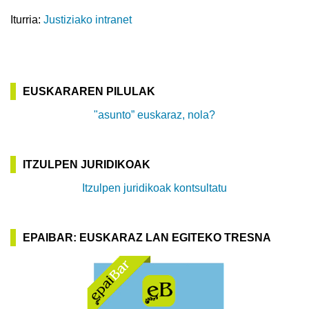
Iturria:
Justiziako intranet
EUSKARAREN PILULAK
"asunto” euskaraz, nola?
ITZULPEN JURIDIKOAK
Itzulpen juridikoak kontsultatu
EPAIBAR: EUSKARAZ LAN EGITEKO TRESNA