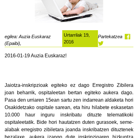
Urtarrilak 19,
egilea: Auzia Euskaraz
Partekatzea
2016
(Epaibi),
2016-01-19 Auzia Euskaraz!
Jaiotza-inskripzioak egiteko ez dago Erregistro Zibilera
joan
beharrik
, ospitaleetan bertan egiteko aukera dago.
Pasa den urriaren 15ean sartu zen indarrean aldaketa hori
Osakidetzako ospitale sarean, eta hiru hilabete eskasetan
10.000 haur inguru inskribatu dituzte telematikoki
ospitaleetatik. Bide hori hautatzen duten gurasoek, seme-
alabak erregistro zibiletara joanda inskribatzen dituztenek
bezalaxe, aukera izango dute inskripzioaren hizkuntza