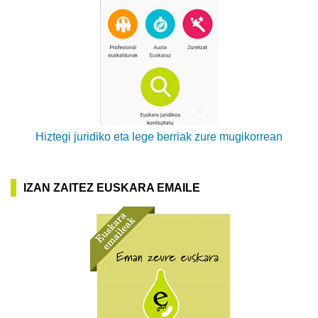
Hiztegi juridiko eta lege berriak zure mugikorrean
IZAN ZAITEZ EUSKARA EMAILE