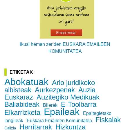
Ikusi hemen zer den EUSKARA EMAILEEN
KOMUNITATEA
ETIKETAK
Abokatuak
Arlo juridikoko
albisteak
Aurkezpenak
Auzia
Euskaraz
Auzitegiko Medikuak
Baliabideak
E-Toolbarra
Bilerak
Epaileak
Elkarrizketa
Epaitegietako
Fiskalak
langileak
Euskara Emaileen Komunitatea
Herritarrak
Hizkuntza
Galizia