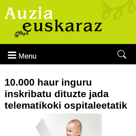
Joan edukira
Menu
10.000 haur inguru
inskribatu dituzte jada
telematikoki ospitaleetatik