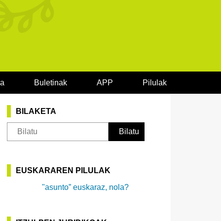
oa
Buletinak
APP
Pilulak
BILAKETA
EUSKARAREN PILULAK
"asunto” euskaraz, nola?