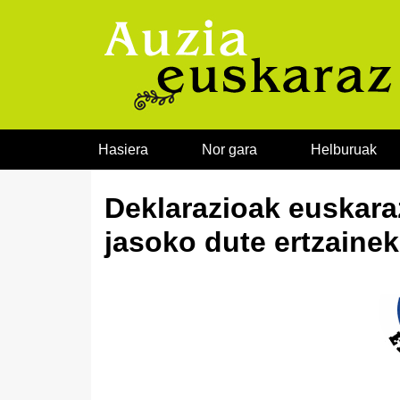
Joan edukira
Hasiera
Nor gara
Helburuak
Deklarazioak euskara
jasoko dute ertzainek