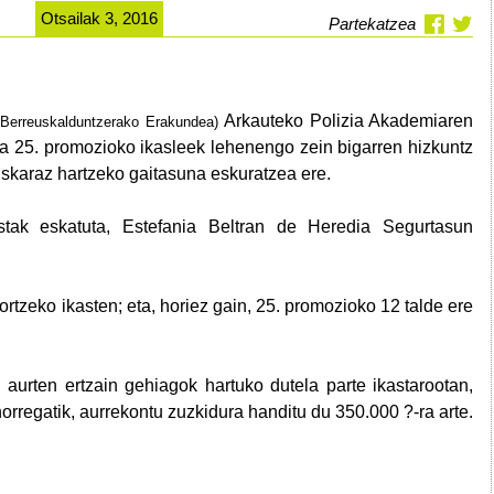
Otsailak 3, 2016
Partekatzea
Arkauteko Polizia Akademia
ren
 Berreuskalduntzerako Erakundea)
 25. promozioko ikasleek lehenengo zein bigarren hizkuntz
uskaraz hartzeko gaitasuna eskuratzea ere.
istak eskatuta, Estefania Beltran de Heredia Segurtasun
lortzeko ikasten; eta, horiez gain, 25. promozioko 12 talde ere
aurten ertzain gehiagok hartuko dutela parte ikastarootan,
orregatik, aurrekontu zuzkidura handitu du 350.000 ?-ra arte.