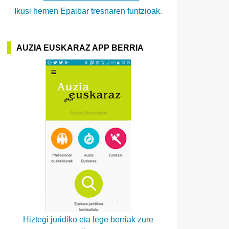
Ikusi hemen Epaibar tresnaren funtzioak.
AUZIA EUSKARAZ APP BERRIA
Hiztegi juridiko eta lege berriak zure