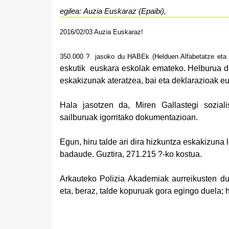
egilea: Auzia Euskaraz (Epaibi),
2016/02/03 Auz
ia Euskaraz!
350.000 ?
j
asoko du
HABE
k
(Helduen Alfabetatze eta
eskutik
euskara eskolak emateko. Helburua da
eskakizunak ateratzea, bai eta deklarazioak e
Hala jasotzen da, Miren Gallastegi sozial
sailburuak igorritako dokumentazioan.
Egun, hiru talde ari dira hizkuntza eskakizuna 
badaude. Guztira, 271.215 ?-ko kostua.
Arkauteko Polizia Akademiak aurreikusten du 
eta, beraz, talde kopuruak gora egingo duela; h