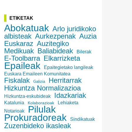
ETIKETAK
Abokatuak
Arlo juridikoko
albisteak
Aurkezpenak
Auzia
Euskaraz
Auzitegiko
Medikuak
Baliabideak
Bilerak
E-Toolbarra
Elkarrizketa
Epaileak
Epaitegietako langileak
Euskara Emaileen Komunitatea
Fiskalak
Herritarrak
Galizia
Hizkuntza Normalizazioa
Idazkariak
Hizkuntza-eskubideak
Katalunia
Lehiaketa
Kolaborazioak
Pilulak
Notarioak
Prokuradoreak
Sindikatuak
Zuzenbideko ikasleak