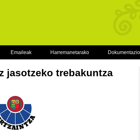
Emaileak
Harremanetarako
Dokumentazi
z jasotzeko trebakuntza