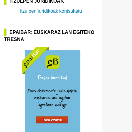
ITZULPEN JURIDIKOAK
Itzulpen juridikoak kontsultatu
EPAIBAR: EUSKARAZ LAN EGITEKO
TRESNA