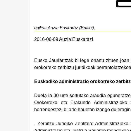
egilea: Auzia Euskaraz (Epaibi),
2016-06-09 Auzia Euskaraz!
Eusko Jaurlaritzak bi lege onartu zituen joa
orokorreko zerbitzu juridikoak berrantolatzeko
Euskadiko administrazio orokorreko zerbitz
Duela ia 30 urte sortutako araudia eguneratz
Orokorreko eta Erakunde Administrazioko z
horrenbestez, bi arlo hauetan izango du eragi
.
Zerbitzu Juridiko Zentrala: Administrazioko 
Administrazio eta Justizia Sailaren mendekoa 