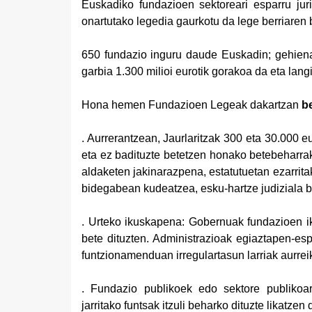
Euskadiko fundazioen sektoreari esparru jur
onartutako legedia gaurkotu da lege berriaren 
650 fundazio inguru daude Euskadin; gehiena
garbia 1.300 milioi eurotik gorakoa da eta lan
Hona hemen Fundazioen Legeak dakartzan
b
.
Aurrerantzean, Jaurlaritzak 300 eta 30.000 eu
eta ez badituzte betetzen honako betebeharra
aldaketen jakinarazpena, estatutuetan ezarrit
bidegabean kudeatzea, esku-hartze judiziala b
.
Urteko ikuskapena: Gobernuak fundazioen i
bete dituzten. Administrazioak egiaztapen-es
funtzionamenduan irregulartasun larriak aurrei
.
Fundazio publikoek edo sektore publikoar
jarritako funtsak itzuli beharko dituzte likatzen