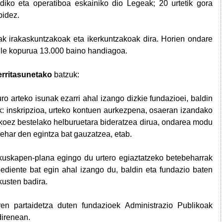
idiko eta operatiboa eskainiko dio Legeak; 20 urtetik gora
bidez.
k irakaskuntzakoak eta ikerkuntzakoak dira. Horien ondare
gile kopurua 13.000 baino handiagoa.
erritasunetako
batzuk:
ro arteko isunak ezarri ahal izango dizkie fundazioei, baldin
k: inskripzioa, urteko kontuen aurkezpena, osaeran izandako
akoez bestelako helburuetara bideratzea dirua, ondarea modu
ehar den egintza bat gauzatzea, etab.
kuskapen-plana egingo du urtero egiaztatzeko betebeharrak
pediente bat egin ahal izango du, baldin eta fundazio baten
kusten badira.
en partaidetza duten fundazioek Administrazio Publikoak
 direnean.