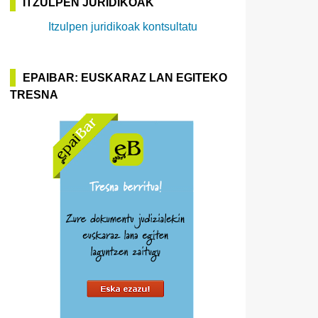
ITZULPEN JURIDIKOAK
Itzulpen juridikoak kontsultatu
EPAIBAR: EUSKARAZ LAN EGITEKO
TRESNA