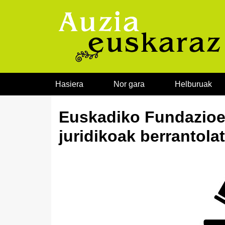
Joan edukira
Hasiera
Nor gara
Helburuak
Euskadiko Fundazioen
juridikoak berrantola