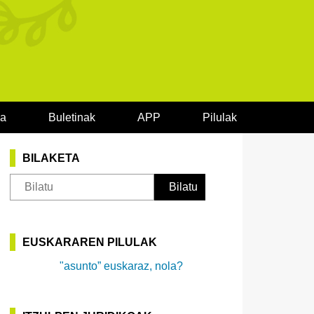
oa
Buletinak
APP
Pilulak
BILAKETA
EUSKARAREN PILULAK
"asunto” euskaraz, nola?