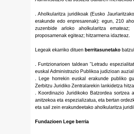
.
Aholkularitza juridikoak (Eusko Jaurlaritza
erakunde edo enpresarenak): egun, 210 aholku
zuzenbide arloko aholkularitza emateaz; 
proposamenak egiteaz; hitzarmena idazteaz.
Legeak ekarriko dituen
berritasunetako
batzu
.
Funtzionarioen taldean "Letradu espezialita
euskal Administrazio Publikoa judizioan auzial
.
Lege horrekin euskal erakunde publiko gu
Zerbitzu Juridiko Zentralarekin lankidetza hit
.
Koordinazio Juridikoko Batzordea sortzea a
anitzekoa eta espezializatua, eta bertan ordezk
eta sail zein erakundeetako aholkularitza juridi
Fundazioen Lege berria