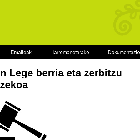
Emaileak
Harremanetarako
Dokumentazi
 Lege berria eta zerbitzu
tzekoa