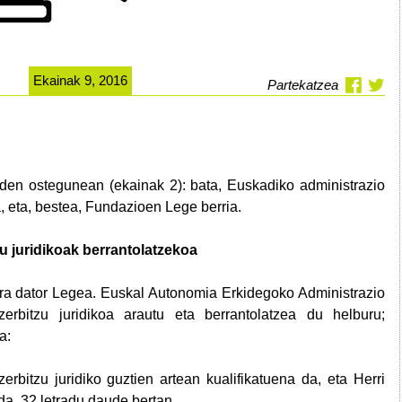
Ekainak 9, 2016
Partekatzea
n den ostegunean (ekainak 2): bata, Euskadiko administrazio
a, eta, bestea, Fundazioen Lege berria.
u juridikoak berrantolatzekoa
era dator Legea. Euskal Autonomia Erkidegoko Administrazio
erbitzu juridikoa arautu eta berrantolatzea du helburu;
na:
zerbitzu juridiko guztien artean kualifikatuena da, eta Herri
da. 32 letradu daude bertan.