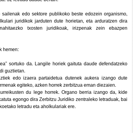
ko sailenak edo sektore publikoko beste edozein organismo,
lari juridikok jarduten dute horietan, eta arduratzen dira
nahitaezko txosten juridikoak, irizpenak zein ebazpen
k hemen:
tea" sortuko da. Langile horiek gaituta daude defendatzeko
di guztietan.
ztiek edo izaera partaidetua dutenek aukera izango dute
zarmenak egiteko, azken horrek zerbitzua eman diezaien.
urreikusten du lege horrek. Organo berria izango da, kide
atuta egongo dira Zerbitzu Juridiko zentraleko letraduak, bai
koetako letradu eta aholkulariak ere.