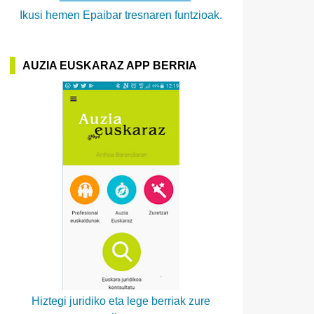
Ikusi hemen Epaibar tresnaren funtzioak.
AUZIA EUSKARAZ APP BERRIA
Hiztegi juridiko eta lege berriak zure