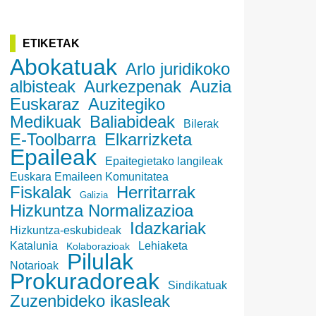
ETIKETAK
Abokatuak
Arlo juridikoko
albisteak
Aurkezpenak
Auzia
Euskaraz
Auzitegiko
Medikuak
Baliabideak
Bilerak
E-Toolbarra
Elkarrizketa
Epaileak
Epaitegietako langileak
Euskara Emaileen Komunitatea
Fiskalak
Herritarrak
Galizia
Hizkuntza Normalizazioa
Idazkariak
Hizkuntza-eskubideak
Katalunia
Lehiaketa
Kolaborazioak
Pilulak
Notarioak
Prokuradoreak
Sindikatuak
Zuzenbideko ikasleak