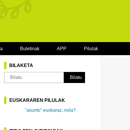
oa
Buletinak
APP
Pilulak
BILAKETA
EUSKARAREN PILULAK
"asunto” euskaraz, nola?