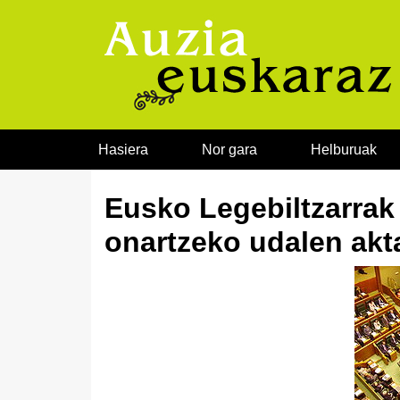
Joan edukira
Hasiera
Nor gara
Helburuak
Eusko Legebiltzarrak 
onartzeko udalen akt