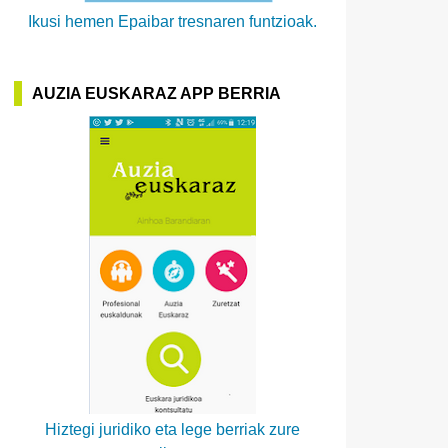
Ikusi hemen Epaibar tresnaren funtzioak.
AUZIA EUSKARAZ APP BERRIA
Hiztegi juridiko eta lege berriak zure