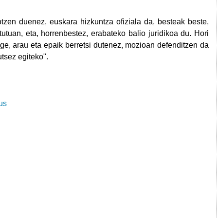
zen duenez, euskara hizkuntza ofiziala da, besteak beste,
tuan, eta, horrenbestez, erabateko balio juridikoa du. Hori
ege, arau eta epaik berretsi dutenez, mozioan defenditzen da
utsez egiteko".
us