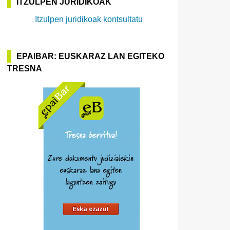
ITZULPEN JURIDIKOAK
Itzulpen juridikoak kontsultatu
EPAIBAR: EUSKARAZ LAN EGITEKO
TRESNA