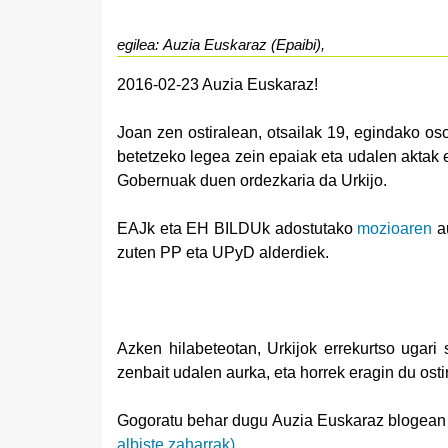
egilea: Auzia Euskaraz (Epaibi),
2016-02-23 Auzia Euskaraz!
Joan zen ostiralean, otsailak 19, egindako oso
betetzeko legea zein epaiak eta udalen aktak
Gobernuak duen ordezkaria da Urkijo.
EAJk eta EH BILDUk adostutako
mozioaren
au
zuten PP eta UPyD alderdiek.
Azken hilabeteotan, Urkijok errekurtso ugari
zenbait udalen aurka, eta horrek eragin du ost
Gogoratu behar dugu Auzia Euskaraz blogean i
albiste zaharrak).