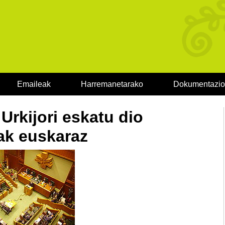
Emaileak
Harremanetarako
Dokumentazi
Urkijori eskatu dio
ak euskaraz