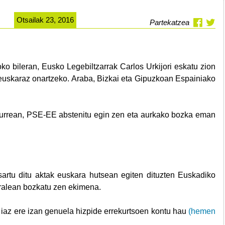
Otsailak 23, 2016
Partekatzea
ko bileran, Eusko Legebiltzarrak Carlos Urkijori eskatu zion
 euskaraz onartzeko. Araba, Bizkai eta Gipuzkoan Espainiako
rrean, PSE-EE abstenitu egin zen eta aurkako bozka eman
 sartu ditu aktak euskara hutsean egiten dituzten Euskadiko
iralean bozkatu zen ekimena.
az ere izan genuela hizpide errekurtsoen kontu hau
(hemen