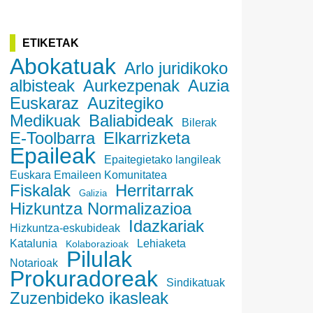
ETIKETAK
Abokatuak
Arlo juridikoko
albisteak
Aurkezpenak
Auzia
Euskaraz
Auzitegiko
Medikuak
Baliabideak
Bilerak
E-Toolbarra
Elkarrizketa
Epaileak
Epaitegietako langileak
Euskara Emaileen Komunitatea
Fiskalak
Herritarrak
Galizia
Hizkuntza Normalizazioa
Idazkariak
Hizkuntza-eskubideak
Katalunia
Lehiaketa
Kolaborazioak
Pilulak
Notarioak
Prokuradoreak
Sindikatuak
Zuzenbideko ikasleak