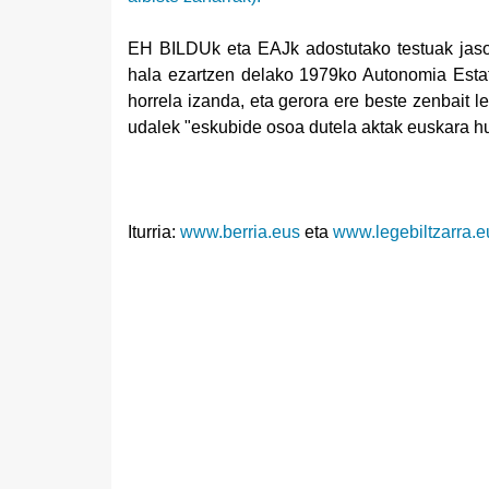
EH BILDUk eta EAJk adostutako testuak jasot
hala ezartzen delako 1979ko Autonomia Estatu
horrela izanda, eta gerora ere beste zenbait l
udalek "eskubide osoa dutela aktak euskara h
Iturria:
www.berria.eus
eta
www.legebiltzarra.e