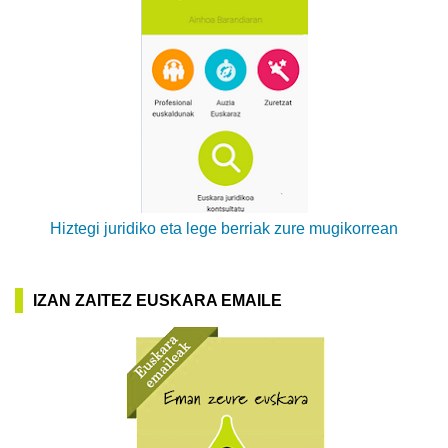
Hiztegi juridiko eta lege berriak zure mugikorrean
IZAN ZAITEZ EUSKARA EMAILE