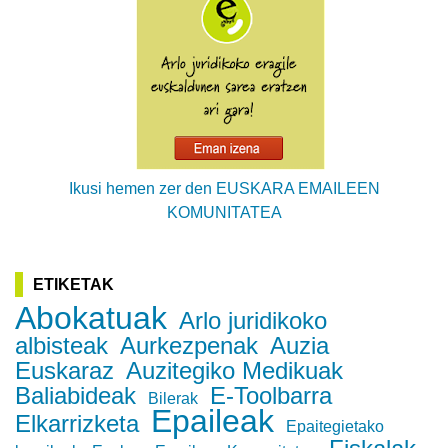
Ikusi hemen zer den EUSKARA EMAILEEN
KOMUNITATEA
ETIKETAK
Abokatuak
Arlo juridikoko
albisteak
Aurkezpenak
Auzia
Euskaraz
Auzitegiko Medikuak
Baliabideak
E-Toolbarra
Bilerak
Epaileak
Elkarrizketa
Epaitegietako