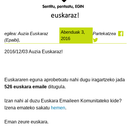
Abenduak 3,
egilea: Auzia Euskaraz
Partekatzea
2016
(Epaibi),
2016/12/03 Auzia Euskaraz!
Euskararen eguna aprobetxatu nahi dugu iragartzeko jada
526 euskara emaile
ditugula.
Izan nahi al duzu Euskara Emaileen Komunitateko kide?
Izena emateko sakatu
hemen
.
Eman zeure euskara.