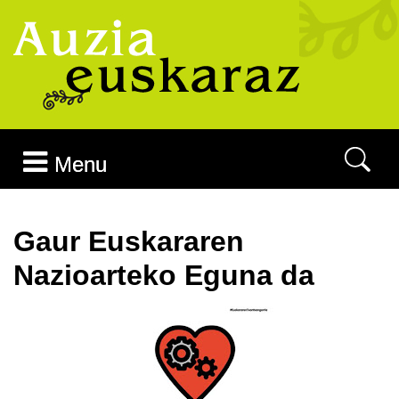
Joan edukira
Menu
Gaur Euskararen
Nazioarteko Eguna da