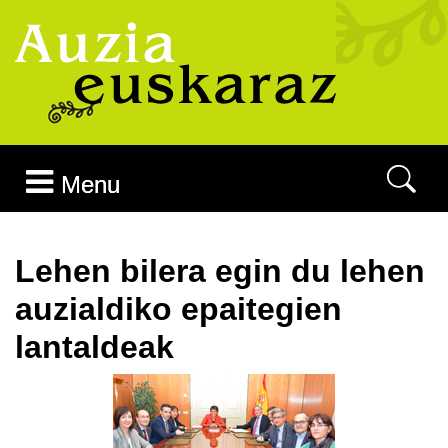
Joan edukira
Menu
Lehen bilera egin du lehen
auzialdiko epaitegien
lantaldeak