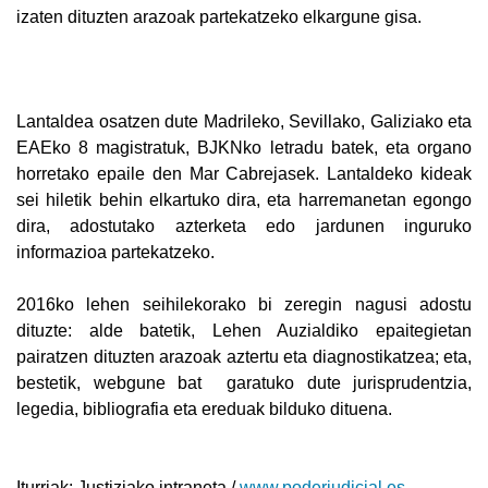
izaten dituzten arazoak partekatzeko elkargune gisa.
Lantaldea osatzen dute Madrileko, Sevillako, Galiziako eta
EAEko 8 magistratuk, BJKNko letradu batek, eta organo
horretako epaile den Mar Cabrejasek. Lantaldeko kideak
sei hiletik behin elkartuko dira, eta harremanetan egongo
dira, adostutako azterketa edo jardunen inguruko
informazioa partekatzeko.
2016ko lehen seihilekorako bi zeregin nagusi adostu
dituzte: alde batetik, Lehen Auzialdiko epaitegietan
pairatzen dituzten arazoak aztertu eta diagnostikatzea; eta,
bestetik, webgune bat garatuko dute jurisprudentzia,
legedia, bibliografia eta ereduak bilduko dituena.
Iturriak: Justiziako intraneta /
www.poderjudicial.es