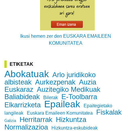
Ikusi hemen zer den EUSKARA EMAILEEN
KOMUNITATEA
ETIKETAK
Abokatuak
Arlo juridikoko
albisteak
Aurkezpenak
Auzia
Euskaraz
Auzitegiko Medikuak
Baliabideak
E-Toolbarra
Bilerak
Epaileak
Elkarrizketa
Epaitegietako
Fiskalak
langileak
Euskara Emaileen Komunitatea
Herritarrak
Hizkuntza
Galizia
Normalizazioa
Hizkuntza-eskubideak