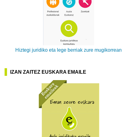
Hiztegi juridiko eta lege berriak zure mugikorrean
IZAN ZAITEZ EUSKARA EMAILE