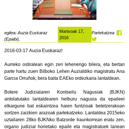
Martxoak 17,
egilea: Auzia Euskaraz
Partekatzea
2016
(Epaibi),
2016-03-17
Auzia Euskaraz!
Aurreko ostiralean egin zen lehenengo bilera, eta bertan
parte hartu zuen Bilboko Lehen Auzialdiko magistratu Ana
Garcia Orruñok, bera baita EAEko ordezkaria lantaldean.
Botere Judizialaren Kontseilu Nagusiak (BJKN)
antolatutako lantaldearen helburu nagusia da epaileei
elkargune bat eskaintzea haien funtzioak betetzerakoan
sortzen zaizkien arazoak partekatzeko. Lantaldea 2015eko
uztailaren 28ko BJKNko Batzorde Iraunkorrean eratu zen,
organo judizial horietako epaile eta magistratuek lanean