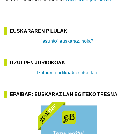
EUSKARAREN PILULAK
"asunto” euskaraz, nola?
ITZULPEN JURIDIKOAK
Itzulpen juridikoak kontsultatu
EPAIBAR: EUSKARAZ LAN EGITEKO TRESNA