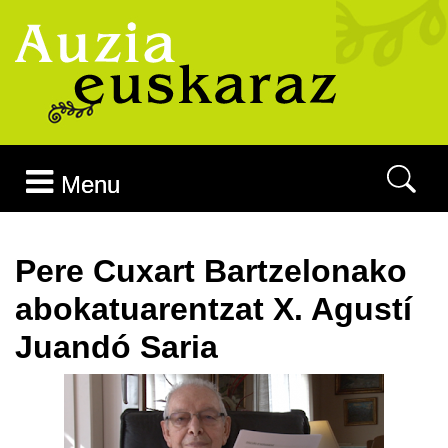
Joan edukira
Menu
Pere Cuxart Bartzelonako
abokatuarentzat X. Agustí
Juandó Saria