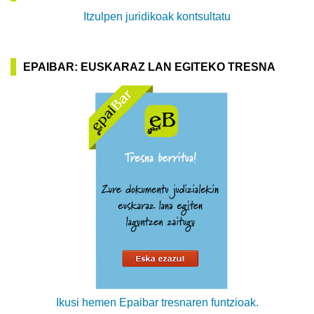
Itzulpen juridikoak kontsultatu
EPAIBAR: EUSKARAZ LAN EGITEKO TRESNA
Ikusi hemen Epaibar tresnaren funtzioak.