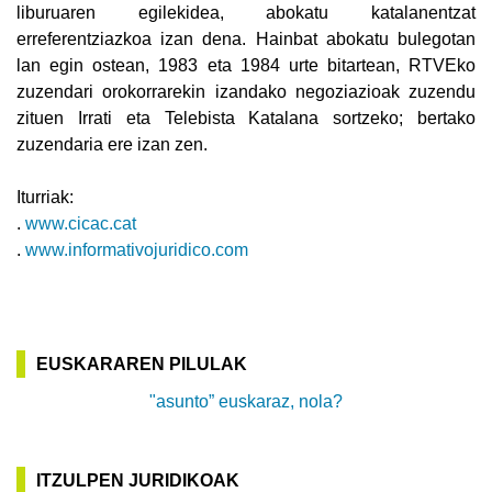
liburuaren egilekidea, abokatu katalanentzat
erreferentziazkoa izan dena. Hainbat abokatu bulegotan
lan egin ostean, 1983 eta 1984 urte bitartean, RTVEko
zuzendari orokorrarekin izandako negoziazioak zuzendu
zituen Irrati eta Telebista Katalana sortzeko; bertako
zuzendaria ere izan zen.
Iturriak:
.
www.cicac.cat
.
www.informativojuridico.com
EUSKARAREN PILULAK
"asunto” euskaraz, nola?
ITZULPEN JURIDIKOAK