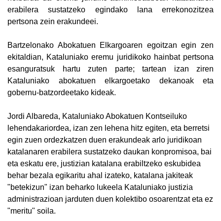
erabilera sustatzeko egindako lana errekonozitzea
pertsona zein erakundeei.
Bartzelonako Abokatuen Elkargoaren egoitzan egin zen
ekitaldian, Kataluniako eremu juridikoko hainbat pertsona
esanguratsuk hartu zuten parte; tartean izan ziren
Kataluniako abokatuen elkargoetako dekanoak eta
gobernu-batzordeetako kideak.
Jordi Albareda, Kataluniako Abokatuen Kontseiluko
lehendakariordea, izan zen lehena hitz egiten, eta berretsi
egin zuen ordezkatzen duen erakundeak arlo juridikoan
katalanaren erabilera sustatzeko daukan konpromisoa, bai
eta eskatu ere, justizian katalana erabiltzeko eskubidea
behar bezala egikaritu ahal izateko, katalana jakiteak
"betekizun" izan beharko lukeela Kataluniako justizia
administrazioan jarduten duen kolektibo osoarentzat eta ez
"meritu" soila.