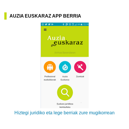
AUZIA EUSKARAZ APP BERRIA
Hiztegi juridiko eta lege berriak zure mugikorrean