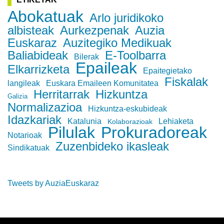
Abokatuak
Arlo juridikoko
albisteak
Aurkezpenak
Auzia
Euskaraz
Auzitegiko Medikuak
Baliabideak
E-Toolbarra
Bilerak
Epaileak
Elkarrizketa
Epaitegietako
Fiskalak
langileak
Euskara Emaileen Komunitatea
Herritarrak
Hizkuntza
Galizia
Normalizazioa
Hizkuntza-eskubideak
Idazkariak
Katalunia
Lehiaketa
Kolaborazioak
Pilulak
Prokuradoreak
Notarioak
Zuzenbideko ikasleak
Sindikatuak
Tweets by AuziaEuskaraz