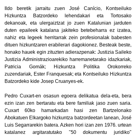
Ildo beretik jarraitu zuen José Canício, Kontseiluko
Hizkuntza Batzordeko lehendakari eta Tortosako
dekanoak, eta ulergaiztzat jo zuen Katalunian jarduten
duten epaileek katalana jakiteko betebeharra ez izatea,
nahiz eta legeek herritarrak zein profesionalak babesten
dituen hizkuntzaren erabilerari dagokionez. Besteak beste,
honako hauek egin zituzten adierazpenak: Justizia Saileko
Justizia Administrazioarekiko harremanetarako idazkariak,
Patricia Gomák; Hizkuntza Politika Orokorreko
zuzendariak, Ester Franquesak; eta Kontseiluko Hizkuntza
Batzordeko kide Josep Cruanyes-ek.
Pedro Cuxart-en osasun egoera delikatua dela-eta, bera
ezin izan zen bertaratu eta bere familiak jaso zuen saria.
Cuxart 60ko hamarkadan hasi zen Bartzelonako
Abokatuen Elkargoko hizkuntza batzordeetan lanean, José
Luis Segarrarekin batera. Azken hori izan zen 1976. urtean
katalanez argitaratutako "50 dokumentu juridiko"