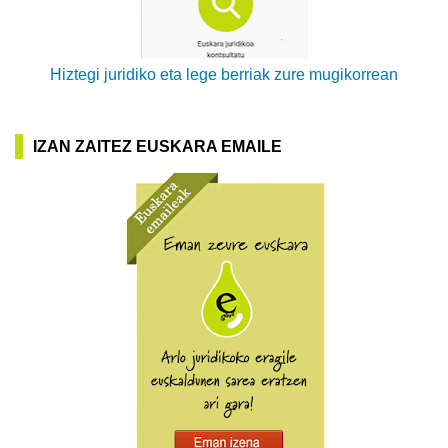
Hiztegi juridiko eta lege berriak zure mugikorrean
IZAN ZAITEZ EUSKARA EMAILE