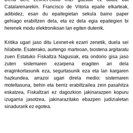
Catalarenarekin. Francisco de Vitoria epaile elkarteak,
adibidez, esan du epaitegietan sekula baino paper
gehiago erabiltzen dela, eta ez dela egia epaitegien bi
herenek modu elektronikoan lan egiten dutenik.
Kritika ugari jaso ditu Lexnet-ek ezarri zenetik, duela sei
hilabete. Esaterako, aurtengo martxoan, txostena argitaratu
zuen Estatuko Fiskaltza Nagusiak, eta ondorio gisa jaso
zuten sistemaren ezarpena eragiten ari dela
eraginkortasunik eza, segurtasunik eza eta lan kargaren
hazkundea, arrazoi ugari direla medio: sistemaren
moteltasuna, behin eta berriz erabiltzailea zein pasahitza
eskatzea, Fiskaltzari ez dagozkion jakinarazpen kopuru
izugarria jasotzea, jakinarazitako ebazpen judizialetan
sinadurarik ez egotea.