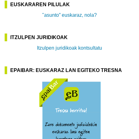
EUSKARAREN PILULAK
"asunto” euskaraz, nola?
ITZULPEN JURIDIKOAK
Itzulpen juridikoak kontsultatu
EPAIBAR: EUSKARAZ LAN EGITEKO TRESNA