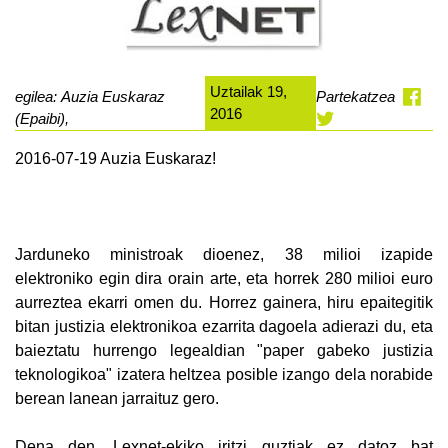
Uztailak 19,
egilea: Auzia Euskaraz
Partekatzea
2016
(Epaibi),
2016-07-19 Auzia Euskaraz!
Jarduneko ministroak dioenez, 38 milioi izapide
elektroniko egin dira orain arte, eta horrek 280 milioi euro
aurreztea ekarri omen du. Horrez gainera, hiru epaitegitik
bitan justizia elektronikoa ezarrita dagoela adierazi du, eta
baieztatu hurrengo legealdian "paper gabeko justizia
teknologikoa" izatera heltzea posible izango dela norabide
berean lanean jarraituz gero.
Dena den, Lexnet-ekiko iritzi guztiak ez datoz bat