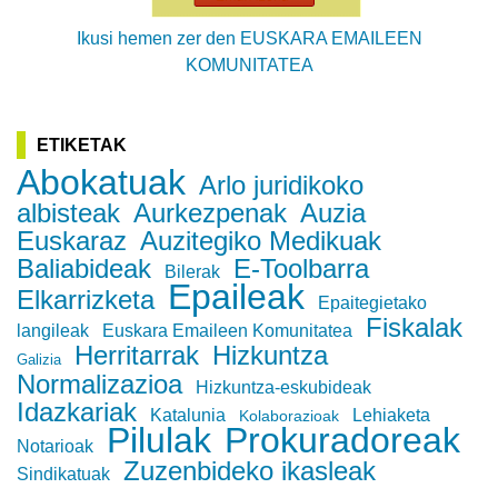
Ikusi hemen zer den EUSKARA EMAILEEN
KOMUNITATEA
ETIKETAK
Abokatuak
Arlo juridikoko
albisteak
Aurkezpenak
Auzia
Euskaraz
Auzitegiko Medikuak
Baliabideak
E-Toolbarra
Bilerak
Epaileak
Elkarrizketa
Epaitegietako
Fiskalak
langileak
Euskara Emaileen Komunitatea
Herritarrak
Hizkuntza
Galizia
Normalizazioa
Hizkuntza-eskubideak
Idazkariak
Katalunia
Lehiaketa
Kolaborazioak
Pilulak
Prokuradoreak
Notarioak
Zuzenbideko ikasleak
Sindikatuak