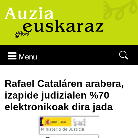
Joan edukira
Menu
Rafael Cataláren arabera,
izapide judizialen %70
elektronikoak dira jada