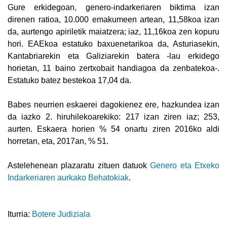
Gure erkidegoan, genero-indarkeriaren biktima izan
direnen ratioa, 10.000 emakumeen artean, 11,58koa izan
da, aurtengo apiriletik maiatzera; iaz, 11,16koa zen kopuru
hori. EAEkoa estatuko baxuenetarikoa da, Asturiasekin,
Kantabriarekin eta Galiziarekin batera -lau erkidego
horietan, 11 baino zertxobait handiagoa da zenbatekoa-.
Estatuko batez bestekoa 17,04 da.
Babes neurrien eskaerei dagokienez ere, hazkundea izan
da iazko 2. hiruhilekoarekiko: 217 izan ziren iaz; 253,
aurten. Eskaera horien % 54 onartu ziren 2016ko aldi
horretan, eta, 2017an, % 51.
Astelehenean plazaratu zituen datuok
Genero eta Etxeko
Indarkeriaren aurkako Behatokiak
.
Iturria:
Botere Judiziala