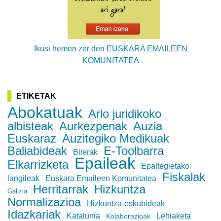
Ikusi hemen zer den EUSKARA EMAILEEN
KOMUNITATEA
ETIKETAK
Abokatuak
Arlo juridikoko
albisteak
Aurkezpenak
Auzia
Euskaraz
Auzitegiko Medikuak
Baliabideak
E-Toolbarra
Bilerak
Epaileak
Elkarrizketa
Epaitegietako
Fiskalak
langileak
Euskara Emaileen Komunitatea
Herritarrak
Hizkuntza
Galizia
Normalizazioa
Hizkuntza-eskubideak
Idazkariak
Katalunia
Lehiaketa
Kolaborazioak