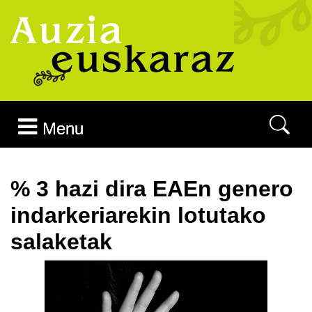
Joan edukira
Menu
% 3 hazi dira EAEn genero
indarkeriarekin lotutako
salaketak