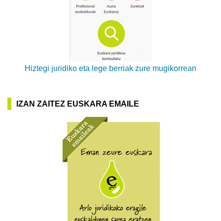
Hiztegi juridiko eta lege berriak zure mugikorrean
IZAN ZAITEZ EUSKARA EMAILE