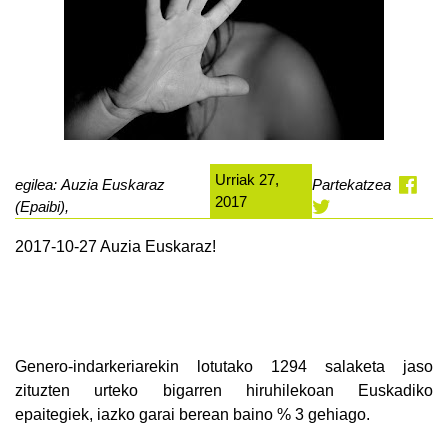
Urriak 27,
egilea: Auzia Euskaraz
Partekatzea
2017
(Epaibi),
2017-10-27 Auzia Euskaraz!
Genero-indarkeriarekin lotutako 1294 salaketa jaso
zituzten urteko bigarren hiruhilekoan Euskadiko
epaitegiek, iazko garai berean baino % 3 gehiago.