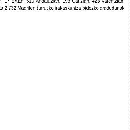
an, 17 EAEn, 610 Andaluzian, 193 Galizian, 423 Valentzian,
ta 2.732 Madrilen (urrutiko irakaskuntza bidezko gradudunak