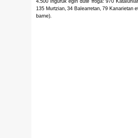
4.500 inguruk egin dute froga: 970 Kataluni
135 Murtzian, 34 Balearretan, 79 Kanarietan e
barne).