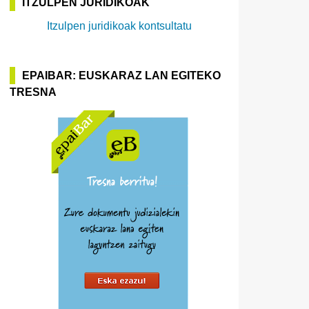
ITZULPEN JURIDIKOAK
Itzulpen juridikoak kontsultatu
EPAIBAR: EUSKARAZ LAN EGITEKO
TRESNA