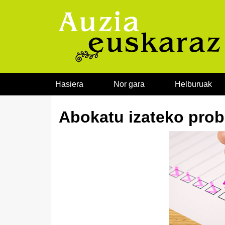
Joan edukira
Hasiera
Nor gara
Helburuak
Abokatu izateko prob