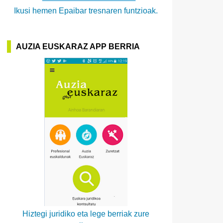
Ikusi hemen Epaibar tresnaren funtzioak.
AUZIA EUSKARAZ APP BERRIA
Hiztegi juridiko eta lege berriak zure