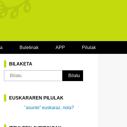
oa
Buletinak
APP
Pilulak
BILAKETA
EUSKARAREN PILULAK
"asunto” euskaraz, nola?