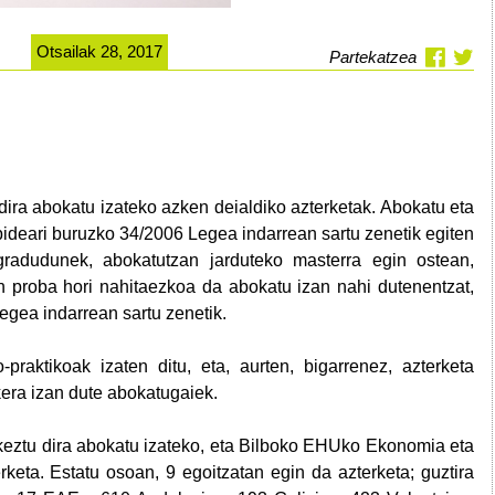
Otsailak 28, 2017
Partekatzea
dira abokatu izateko azken deialdiko azterketak. Abokatu eta
ideari buruzko 34/2006 Legea indarrean sartu zenetik egiten
radudunek, abokatutzan jarduteko masterra egin ostean,
en proba hori nahitaezkoa da abokatu izan nahi dutenentzat,
egea indarrean sartu zenetik.
-praktikoak izaten ditu, eta, aurten, bigarrenez, azterketa
kera izan dute abokatugaiek.
keztu dira abokatu izateko, eta Bilboko EHUko Ekonomia eta
keta. Estatu osoan, 9 egoitzatan egin da azterketa; guztira