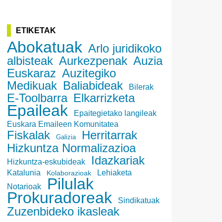
ETIKETAK
Abokatuak
Arlo juridikoko
albisteak
Aurkezpenak
Auzia
Euskaraz
Auzitegiko
Medikuak
Baliabideak
Bilerak
E-Toolbarra
Elkarrizketa
Epaileak
Epaitegietako langileak
Euskara Emaileen Komunitatea
Fiskalak
Herritarrak
Galizia
Hizkuntza Normalizazioa
Idazkariak
Hizkuntza-eskubideak
Katalunia
Lehiaketa
Kolaborazioak
Pilulak
Notarioak
Prokuradoreak
Sindikatuak
Zuzenbideko ikasleak