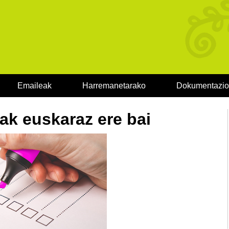
Emaileak
Harremanetarako
Dokumentazi
ak euskaraz ere bai