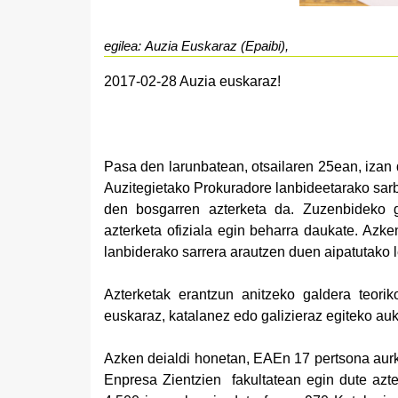
egilea: Auzia Euskaraz (Epaibi),
2017-02-28 Auzia euskaraz!
Pasa den larunbatean, otsailaren 25ean, izan 
Auzitegietako Prokuradore lanbideetarako sarb
den bosgarren azterketa da. Zuzenbideko g
azterketa ofiziala egin beharra daukate. Azk
lanbiderako sarrera arautzen duen aipatutako l
Azterketak erantzun anitzeko galdera teoriko
euskaraz, katalanez edo galizieraz egiteko au
Azken deialdi honetan, EAEn 17 pertsona aur
Enpresa Zientzien fakultatean egin dute azter